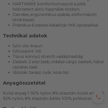
HARTWARE komfortkoncepció a jobb
hőérzetért aktív használat közben.
Csendes, ergonomikus szabás, előformázott
térdrésszel.
Praktikus 6 zsebes kialakítás YKK cipzárakkal.
Technikai adatok
Szín: oliv-braun
Célcsoport: női
Típus: könnyű stretch vadásznadrág
Zsebek: 2 első zseb, oldalsó cargo zsebek, hátsó
cipzáras zseb
Időszak: tavasz, nyár, kora ősz
Anyagösszetétel
Külső anyag 1: 92% nylon, 8% elasztán; külső anyag 2:
call
92% nylon, 8% elasztán; bélés: 100% poliészter.