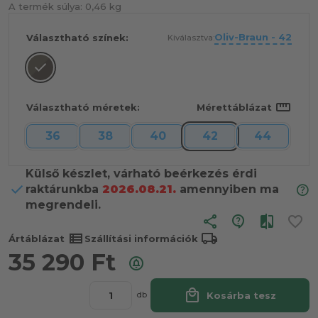
A termék súlya:
0,46 kg
Oliv-Braun - 42
Választható színek:
Kiválasztva:
straighten
Választható méretek:
Mérettáblázat
36
38
40
42
44
Külső készlet, várható beérkezés érdi
raktárunkba
2026.08.21.
amennyiben ma
megrendeli.
share
view_list
local_shipping
Ártáblázat
Szállítási információk
35 290
Ft
local_mall
Kosárba tesz
db