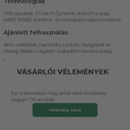
Technológiák
YKK cipzárak; XTretch Dynamic stretch anyag;
HARTWARE komfort- és hőszabályozási koncepció.
Ajánlott felhasználás
aktív vadászat, cserkelés, túrázás, horgászat és
meleg időben végzett szabadtéri tevékenység.
"
VÁSÁRLÓI VÉLEMÉNYEK
Ezt a terméket még senki nem értékelte.
Legyen Ön az első!
Vélemény írása