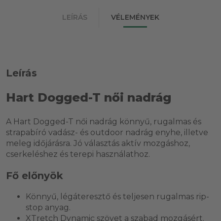
LEÍRÁS
VÉLEMÉNYEK
Leírás
Hart Dogged-T női nadrág
A Hart Dogged-T női nadrág könnyű, rugalmas és
strapabíró vadász- és outdoor nadrág enyhe, illetve
meleg időjárásra. Jó választás aktív mozgáshoz,
cserkeléshez és terepi használathoz.
Fő előnyök
Könnyű, légáteresztő és teljesen rugalmas rip-
stop anyag.
XTretch Dynamic szövet a szabad mozgásért.