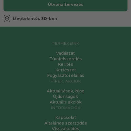
Útvonaltervezés
view_in_ar
Megtekintés 3D-ben
TERMÉKEINK
Vadászat
Túrafelszerelés
Kerítés
Kertészet
Fogyasztói elállás
HÍREK, AKCIÓK
Aktualitások, blog
Újdonságok
Aktuális akciók
INFORMÁCIÓK
Kapcsolat
Általános szerződés
Visszaküldés