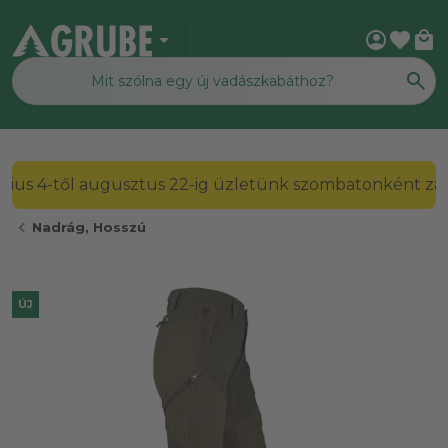
arrow_drop_down
account_circle
favorite
local_mall
2026. július 4-től augusztus 22-ig üzletünk szombato
chevron_left
Nadrág, Hosszú
ÚJ