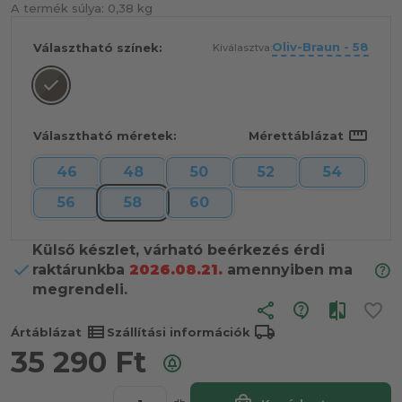
A termék súlya:
0,38 kg
Oliv-Braun - 58
Választható színek:
Kiválasztva:
straighten
Választható méretek:
Mérettáblázat
46
48
50
52
54
56
58
60
Külső készlet, várható beérkezés érdi
raktárunkba
2026.08.21.
amennyiben ma
megrendeli.
share
view_list
local_shipping
Ártáblázat
Szállítási információk
35 290
Ft