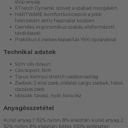
stop anyag.
XTretch Dynamic szövet a szabad mozgásért.
HARTWARE komfortkoncepció a jobb
hőérzetért aktív használat közben.
Csendes, ergonomikus szabás, előformázott
térdrésszel.
Praktikus 6 zsebes kialakítás YKK cipzárakkal.
Technikai adatok
Szín: oliv-braun
Célcsoport: férfi
Típus: könnyű stretch vadásznadrág
Zsebek: 2 első zseb, oldalsó cargo zsebek, hátsó
cipzáras zseb
Időszak: tavasz, nyár, kora ősz
Anyagösszetétel
Külső anyag 1: 92% nylon, 8% elasztán; külső anyag 2:
92% nylon, 8% elasztán; bélés: 100% poliészter.