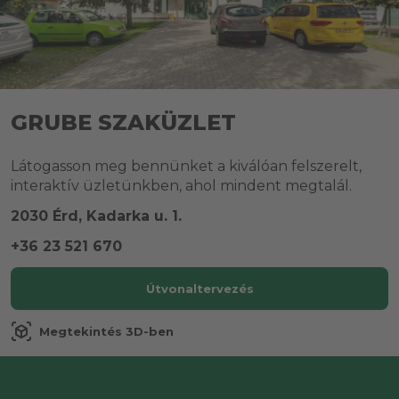
GRUBE SZAKÜZLET
Látogasson meg bennünket a kiválóan felszerelt,
interaktív üzletünkben, ahol mindent megtalál.
2030 Érd, Kadarka u. 1.
+36 23 521 670
Útvonaltervezés
view_in_ar
Megtekintés 3D-ben