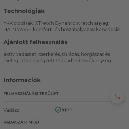
Technológiák
YKK cipzárak; XTretch Dynamic stretch anyag;
HARTWARE komfort- és hőszabályozási koncepció.
Ajánlott felhasználás
aktív vadászat, cserkelés, túrázás, horgászat és
meleg időben végzett szabadtéri tevékenység.
Információk
FELHASZNÁLÁSI TERÜLET
call
Igen
Vadász
VADÁSZATI MÓD