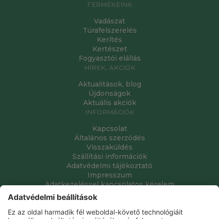
TERMÉKEINK
Vadászat
Túrafelszerelés
Kerítés
Kertészet
Fogyasztói elállás
HÍREK, AKCIÓK
Aktualitások, blog
Újdonságok
Aktuális akciók
INFORMÁCIÓK
Kapcsolat
Általános szerződés
Visszaküldés
Szállítási információk
Adatvédelmi tájékoztató
Impresszum
Adatkezeléssel kapcsolatos kérelem