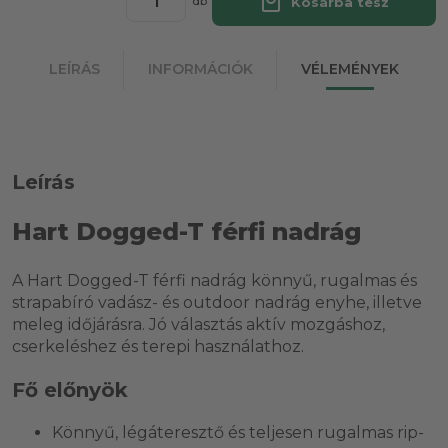
local_mall
Kosárba tesz
db
LEÍRÁS
INFORMÁCIÓK
VÉLEMÉNYEK
Leírás
Hart Dogged-T férfi nadrág
A Hart Dogged-T férfi nadrág könnyű, rugalmas és
strapabíró vadász- és outdoor nadrág enyhe, illetve
meleg időjárásra. Jó választás aktív mozgáshoz,
cserkeléshez és terepi használathoz.
Fő előnyök
Könnyű, légáteresztő és teljesen rugalmas rip-