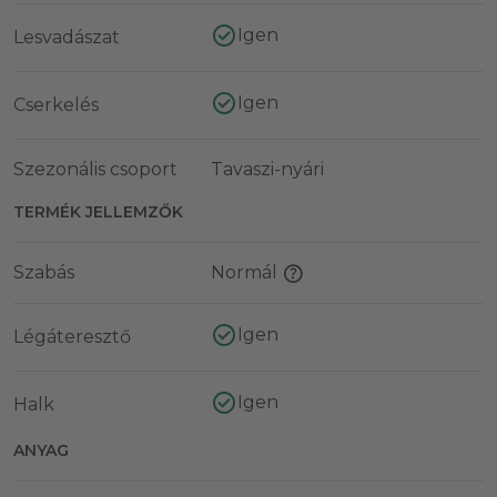
Igen
Lesvadászat
Igen
Cserkelés
Szezonális csoport
Tavaszi-nyári
TERMÉK JELLEMZŐK
Szabás
Normál
Igen
Légáteresztő
Igen
Halk
ANYAG