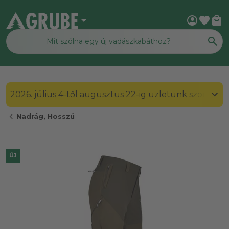
arrow_drop_down
account_circle
favorite
local_mall
2026. július 4-től augusztus 22-ig üzletünk szombato
chevron_left
Nadrág, Hosszú
ÚJ