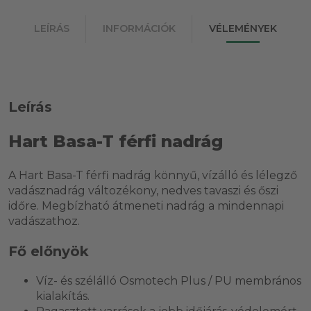
LEÍRÁS
INFORMÁCIÓK
VÉLEMÉNYEK
Leírás
Hart Basa-T férfi nadrág
A Hart Basa-T férfi nadrág könnyű, vízálló és lélegző
vadásznadrág változékony, nedves tavaszi és őszi
időre. Megbízható átmeneti nadrág a mindennapi
vadászathoz.
Fő előnyök
Víz- és szélálló Osmotech Plus / PU membrános
kialakítás.