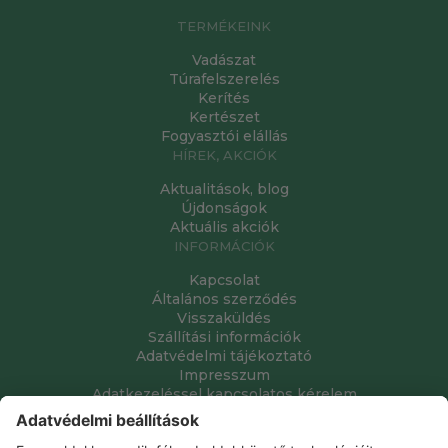
TERMÉKEINK
Vadászat
Túrafelszerelés
Kerítés
Kertészet
Fogyasztói elállás
HÍREK, AKCIÓK
Aktualitások, blog
Újdonságok
Aktuális akciók
INFORMÁCIÓK
Kapcsolat
Általános szerződés
Visszaküldés
Szállítási információk
Adatvédelmi tájékoztató
Impresszum
Adatkezeléssel kapcsolatos kérelem