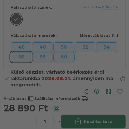
oliv - 56
Választható színek:
Kiválasztva:
straighten
Választható méretek:
Mérettáblázat
46
48
50
52
54
56
58
60
Külső készlet, várható beérkezés érdi
raktárunkba
2026.08.21.
amennyiben ma
megrendeli.
share
view_list
local_shipping
Ártáblázat
Szállítási információk
28 890
Ft
local_mall
Kosárba tesz
db