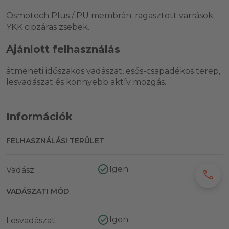
Osmotech Plus / PU membrán; ragasztott varrások;
YKK cipzáras zsebek.
Ajánlott felhasználás
átmeneti időszakos vadászat, esős-csapadékos terep,
lesvadászat és könnyebb aktív mozgás.
Információk
FELHASZNÁLÁSI TERÜLET
Igen
Vadász
call
VADÁSZATI MÓD
Igen
Lesvadászat