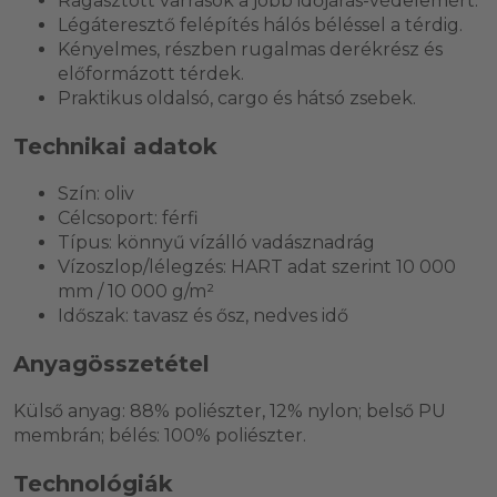
Ragasztott varrások a jobb időjárás-védelemért.
Légáteresztő felépítés hálós béléssel a térdig.
Kényelmes, részben rugalmas derékrész és
előformázott térdek.
Praktikus oldalsó, cargo és hátsó zsebek.
Technikai adatok
Szín: oliv
Célcsoport: férfi
Típus: könnyű vízálló vadásznadrág
Vízoszlop/lélegzés: HART adat szerint 10 000
mm / 10 000 g/m²
Időszak: tavasz és ősz, nedves idő
Anyagösszetétel
Külső anyag: 88% poliészter, 12% nylon; belső PU
membrán; bélés: 100% poliészter.
Technológiák