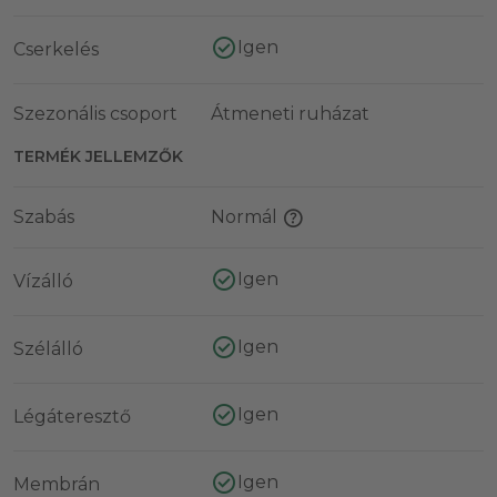
Igen
Cserkelés
Szezonális csoport
Átmeneti ruházat
TERMÉK JELLEMZŐK
Szabás
Normál
Igen
Vízálló
Igen
Szélálló
Igen
Légáteresztő
Igen
Membrán