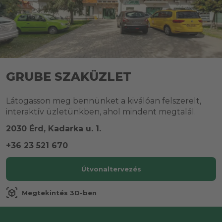
GRUBE SZAKÜZLET
Látogasson meg bennünket a kiválóan felszerelt,
interaktív üzletünkben, ahol mindent megtalál.
2030 Érd, Kadarka u. 1.
+36 23 521 670
Útvonaltervezés
view_in_ar
Megtekintés 3D-ben