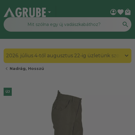
arrow_drop_down
account_circle
favorite
local_mall
2026. július 4-től augusztus 22-ig üzletünk szombato
chevron_left
Nadrág, Hosszú
ÚJ