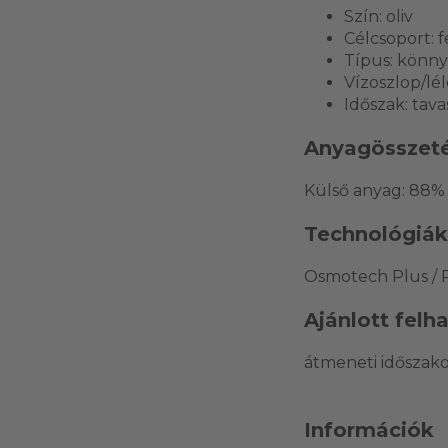
Szín: oliv
Célcsoport: f
Típus: könny
Vízoszlop/lé
Időszak: tava
Anyagösszeté
Külső anyag: 88% 
Technológiák
Osmotech Plus / P
Ajánlott felh
átmeneti időszako
Információk