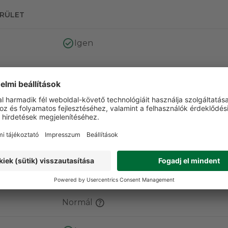
ERÜLET
Igen
Igen
Igen
t
Átmeneti ruházat
K
Normál