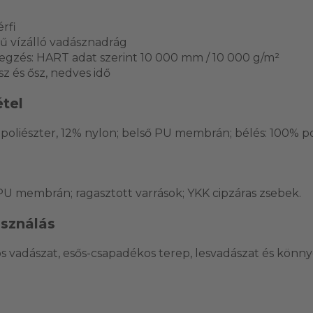
érfi
ű vízálló vadásznadrág
legzés: HART adat szerint 10 000 mm / 10 000 g/m²
sz és ősz, nedves idő
tel
poliészter, 12% nylon; belső PU membrán; bélés: 100% po
U membrán; ragasztott varrások; YKK cipzáras zsebek.
asználás
s vadászat, esős-csapadékos terep, lesvadászat és könn