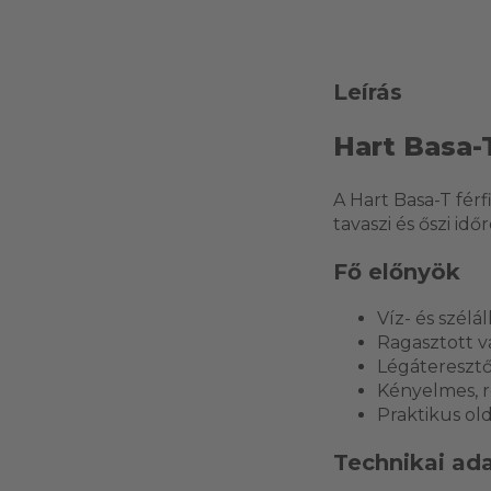
Leírás
Hart Basa-T
A Hart Basa-T fér
tavaszi és őszi i
Fő előnyök
Víz- és szél
Ragasztott v
Légáteresztő 
Kényelmes, r
Praktikus old
Technikai ad