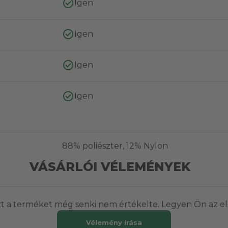
Igen
Igen
Igen
Igen
88% poliészter, 12% Nylon
VÁSÁRLÓI VÉLEMÉNYEK
t a terméket még senki nem értékelte. Legyen Ön az el
Vélemény írása