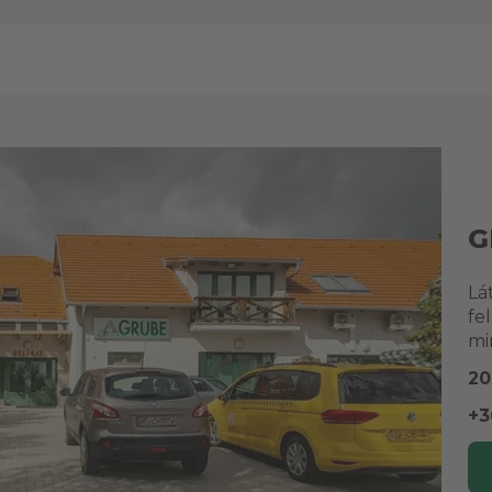
G
Lá
fe
mi
20
+3