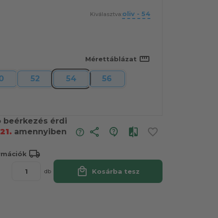
oliv - 54
Kiválasztva:
straighten
Mérettáblázat
0
52
54
56
ó beérkezés érdi
share
21.
amennyiben
local_shipping
ormációk
local_mall
Kosárba tesz
db