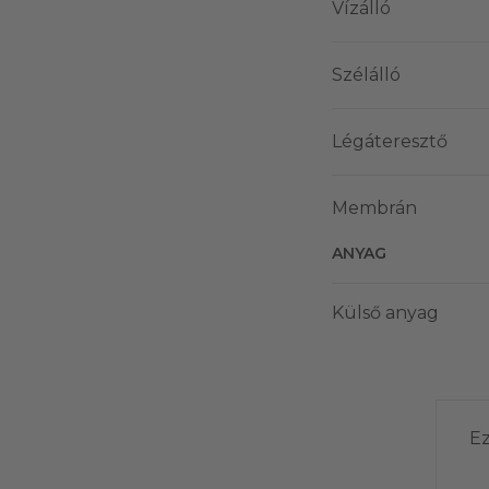
Vízálló
Szélálló
Légáteresztő
Membrán
ANYAG
Külső anyag
Ez