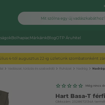
ságok
Bolhapiac
Márkáink
Blog
OTP Áruhitel
július 4-től augusztus 22-ig üzletünk szombatonként zárv
chevron_right
chevron_right
chevron_right
chevron_right
al
Vadászat, túrázás és szabadidő
Ruházat
Nadrág
Nadrág
Még nincs é
Hart Basa-T férfi
Cikkszám:
2528672134
A termék