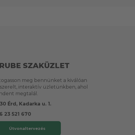
RUBE SZAKÜZLET
togasson meg bennünket a kiválóan
lszerelt, interaktív üzletünkben, ahol
ndent megtalál.
30 Érd, Kadarka u. 1.
6 23 521 670
Útvonaltervezés