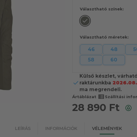
Választható színek:
Választható méretek:
46
48
5
58
60
Külső készlet, várhat
raktárunkba
2026.08.
ma megrendeli.
view_list
Ártáblázat
Szállítási inf
28 890
Ft
LEÍRÁS
INFORMÁCIÓK
VÉLEMÉNYEK