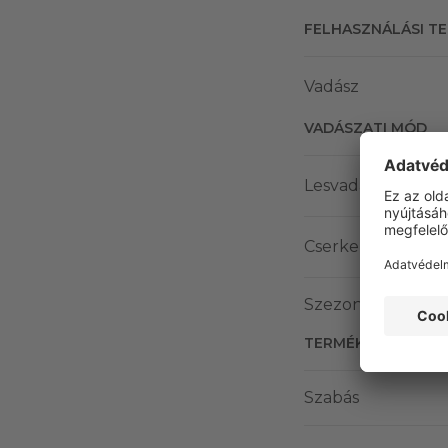
FELHASZNÁLÁSI T
Vadász
VADÁSZATI MÓD
Lesvadászat
Cserkelés
Szezonális csopor
TERMÉK JELLEMZŐ
Szabás