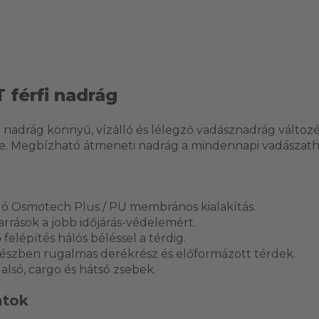
 férfi nadrág
fi nadrág könnyű, vízálló és lélegző vadásznadrág válto
dőre. Megbízható átmeneti nadrág a mindennapi vadászath
álló Osmotech Plus / PU membrános kialakítás.
arrások a jobb időjárás-védelemért.
felépítés hálós béléssel a térdig.
észben rugalmas derékrész és előformázott térdek.
alsó, cargo és hátsó zsebek.
atok