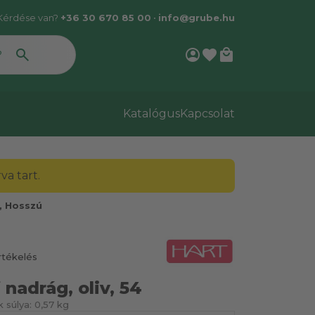
Kérdése van?
+36 30 670 85 00
•
info@grube.hu
account_circle
favorite
local_mall
Katalógus
Kapcsolat
a tart.
, Hosszú
rtékelés
 nadrág, oliv, 54
 súlya:
0,57 kg