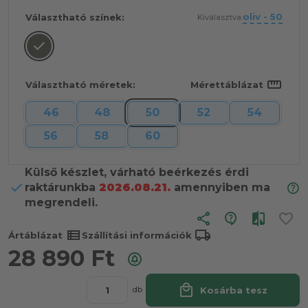
oliv - 50
Választható színek:
Kiválasztva:
straighten
Választható méretek:
Mérettáblázat
46
48
50
52
54
56
58
60
Külső készlet, várható beérkezés érdi
raktárunkba
2026.08.21.
amennyiben ma
megrendeli.
share
view_list
local_shipping
Ártáblázat
Szállítási információk
28 890
Ft
local_mall
Kosárba tesz
db