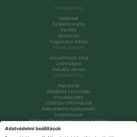
TERMÉKEINK
Vadászat
Túrafelszerelés
Kerítés
Kertészet
Fogyasztói elállás
HÍREK, AKCIÓK
Aktualitások, blog
Újdonságok
Aktuális akciók
INFORMÁCIÓK
Kapcsolat
Általános szerződés
Visszaküldés
Szállítási információk
Adatvédelmi tájékoztató
Impresszum
Adatkezeléssel kapcsolatos kérelem