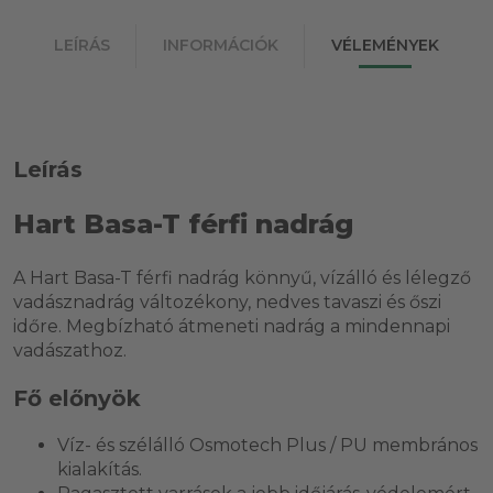
LEÍRÁS
INFORMÁCIÓK
VÉLEMÉNYEK
Leírás
Hart Basa-T férfi nadrág
A Hart Basa-T férfi nadrág könnyű, vízálló és lélegző
vadásznadrág változékony, nedves tavaszi és őszi
időre. Megbízható átmeneti nadrág a mindennapi
vadászathoz.
Fő előnyök
Víz- és szélálló Osmotech Plus / PU membrános
kialakítás.