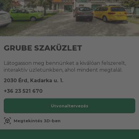
GRUBE SZAKÜZLET
Látogasson meg bennünket a kiválóan felszerelt,
interaktív üzletünkben, ahol mindent megtalál.
2030 Érd, Kadarka u. 1.
+36 23 521 670
Útvonaltervezés
view_in_ar
Megtekintés 3D-ben