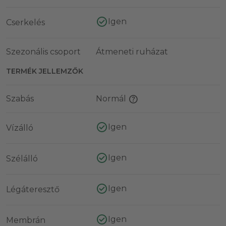
Igen
Cserkelés
Szezonális csoport
Átmeneti ruházat
TERMÉK JELLEMZŐK
Szabás
Normál
Igen
Vízálló
Igen
Szélálló
Igen
Légáteresztő
Igen
Membrán