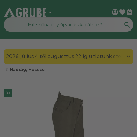
arrow_drop_down
account_circle
favorite
local_mall
2026. július 4-től augusztus 22-ig üzletünk szombato
chevron_left
Nadrág, Hosszú
ÚJ