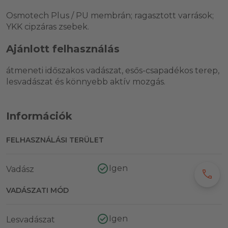
Osmotech Plus / PU membrán; ragasztott varrások;
YKK cipzáras zsebek.
Ajánlott felhasználás
átmeneti időszakos vadászat, esős-csapadékos terep,
lesvadászat és könnyebb aktív mozgás.
Információk
FELHASZNÁLÁSI TERÜLET
Igen
Vadász
call
VADÁSZATI MÓD
Igen
Lesvadászat