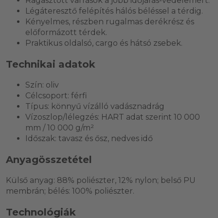
Ragasztott varrások a jobb időjárás-védelemért.
Légáteresztő felépítés hálós béléssel a térdig.
Kényelmes, részben rugalmas derékrész és
előformázott térdek.
Praktikus oldalsó, cargo és hátsó zsebek.
Technikai adatok
Szín: oliv
Célcsoport: férfi
Típus: könnyű vízálló vadásznadrág
Vízoszlop/lélegzés: HART adat szerint 10 000
mm / 10 000 g/m²
Időszak: tavasz és ősz, nedves idő
Anyagösszetétel
Külső anyag: 88% poliészter, 12% nylon; belső PU
membrán; bélés: 100% poliészter.
Technológiák