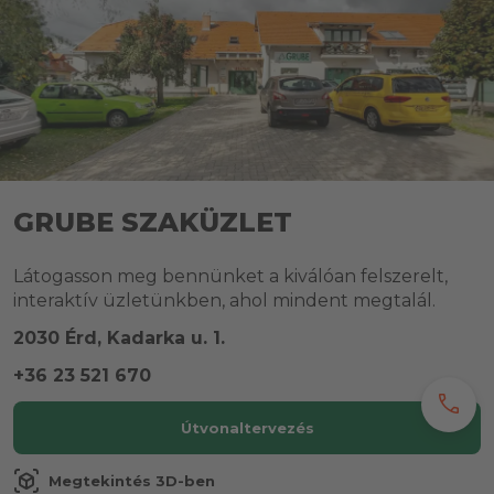
GRUBE SZAKÜZLET
Látogasson meg bennünket a kiválóan felszerelt,
interaktív üzletünkben, ahol mindent megtalál.
2030 Érd, Kadarka u. 1.
+36 23 521 670
call
Útvonaltervezés
view_in_ar
Megtekintés 3D-ben