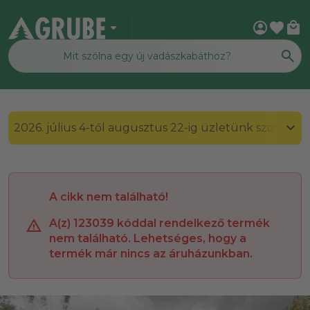
arrow_drop_down
account_circle
favorite
local_mall
2026. július 4-től augusztus 22-ig üzletünk szombato
A cikk nem található!
A(z) 123039 kóddal rendelkező termék
nem található. Lehetséges, hogy a
termék már nincs az áruházunkban.