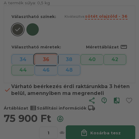
A termék súlya:
0,5 kg
sötét olajzöld - 36
Választható színek:
Kiválasztva:
straighten
Választható méretek:
Mérettáblázat
34
36
38
40
42
44
46
48
Várható beérkezés érdi raktárunkba 3 héten
belül, amennyiben ma megrendeli
share
view_list
local_shipping
Ártáblázat
Szállítási információk
75 900
Ft
local_mall
Kosárba tesz
db