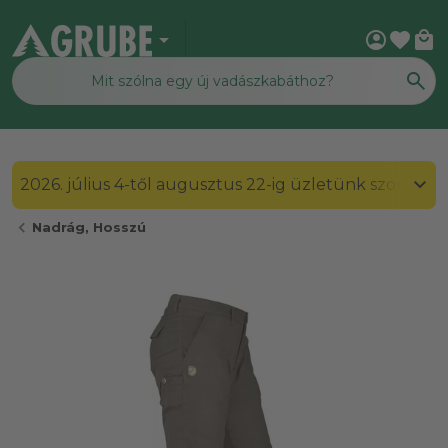
arrow_drop_down
account_circle
favorite
local_mall
2026. július 4-től augusztus 22-ig üzletünk szombato
chevron_left
Nadrág, Hosszú