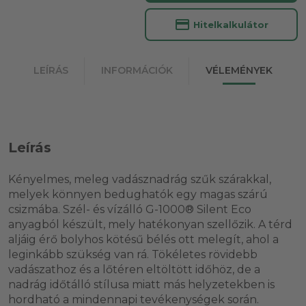
credit_card
Hitelkalkulátor
LEÍRÁS
INFORMÁCIÓK
VÉLEMÉNYEK
Leírás
Kényelmes, meleg vadásznadrág szűk szárakkal,
melyek könnyen bedughatók egy magas szárú
csizmába. Szél- és vízálló G-1000® Silent Eco
anyagból készült, mely hatékonyan szellőzik. A térd
aljáig érő bolyhos kötésű bélés ott melegít, ahol a
leginkább szükség van rá. Tökéletes rövidebb
vadászathoz és a lőtéren eltöltött időhöz, de a
nadrág időtálló stílusa miatt más helyzetekben is
hordható a mindennapi tevékenységek során.