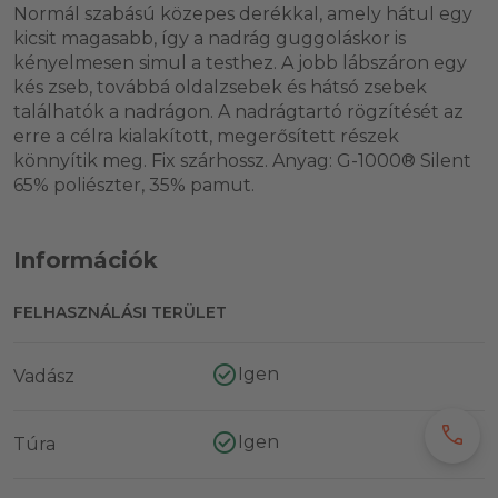
Normál szabású közepes derékkal, amely hátul egy
kicsit magasabb, így a nadrág guggoláskor is
kényelmesen simul a testhez. A jobb lábszáron egy
kés zseb, továbbá oldalzsebek és hátsó zsebek
találhatók a nadrágon. A nadrágtartó rögzítését az
erre a célra kialakított, megerősített részek
könnyítik meg. Fix szárhossz. Anyag: G-1000® Silent
65% poliészter, 35% pamut.
Információk
FELHASZNÁLÁSI TERÜLET
Igen
Vadász
call
Igen
Túra