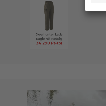
Deerhunter Lady
Eagle női nadrág
34 290 Ft-tól