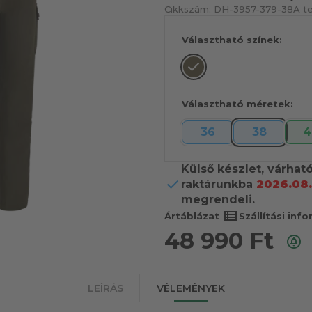
Cikkszám:
DH-3957-379-38
A t
Választható színek:
Választható méretek:
36
38
4
Külső készlet, várhat
raktárunkba
2026.08.
megrendeli.
view_list
Ártáblázat
Szállítási inf
48 990
Ft
LEÍRÁS
VÉLEMÉNYEK