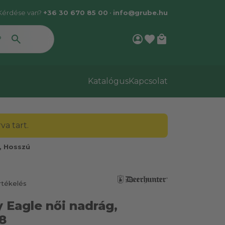
Kérdése van?
+36 30 670 85 00
•
info@grube.hu
account_circle
favorite
local_mall
Katalógus
Kapcsolat
a tart.
, Hosszú
rtékelés
 Eagle női nadrág,
8