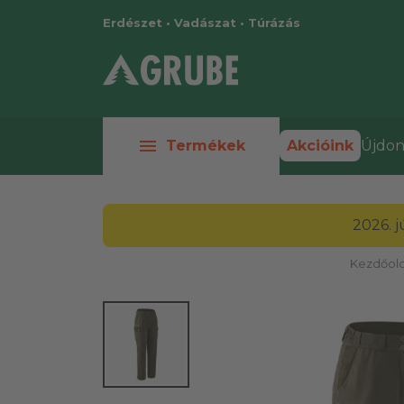
Erdészet • Vadászat • Túrázás
menu
Termékek
Akcióink
Újdon
2026. 
Kezdőold