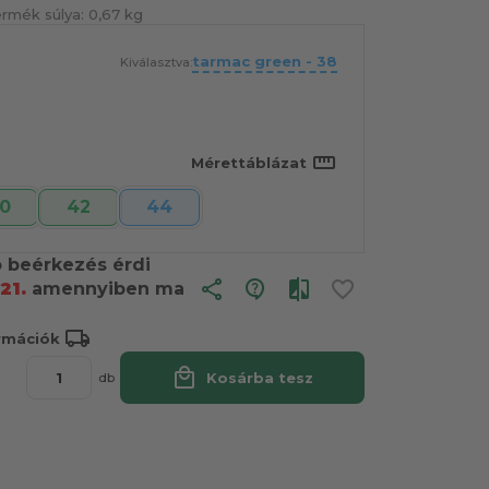
ermék súlya:
0,67 kg
tarmac green - 38
Kiválasztva:
straighten
Mérettáblázat
0
42
44
ó beérkezés érdi
share
21.
amennyiben ma
local_shipping
ormációk
local_mall
Kosárba tesz
db