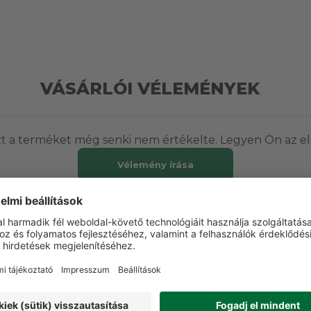
VÁSÁRLÓI VÉLEMÉNYEK
t a terméket még senki nem értékelte. Legyen Ön az el
Vélemény írása
ETT