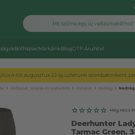
ságok
Bolhapiac
Márkáink
Blog
OTP Áruhitel
július 4-től augusztus 22-ig üzletünk szombatonként zárv
chevron_right
chevron_right
chevron_right
chevron_right
al
Vadászat, túrázás és szabadidő
Ruházat
Nadrág
Nadrág
Még nincs é
Deerhunter Lady
Tarmac Green, 3