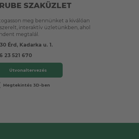
RUBE SZAKÜZLET
togasson meg bennünket a kiválóan
lszerelt, interaktív üzletünkben, ahol
ndent megtalál.
30 Érd, Kadarka u. 1.
6 23 521 670
Útvonaltervezés
r
Megtekintés 3D-ben