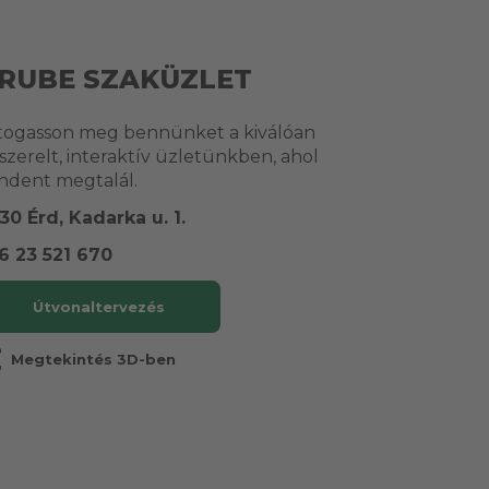
RUBE SZAKÜZLET
togasson meg bennünket a kiválóan
lszerelt, interaktív üzletünkben, ahol
ndent megtalál.
30 Érd, Kadarka u. 1.
6 23 521 670
Útvonaltervezés
r
Megtekintés 3D-ben