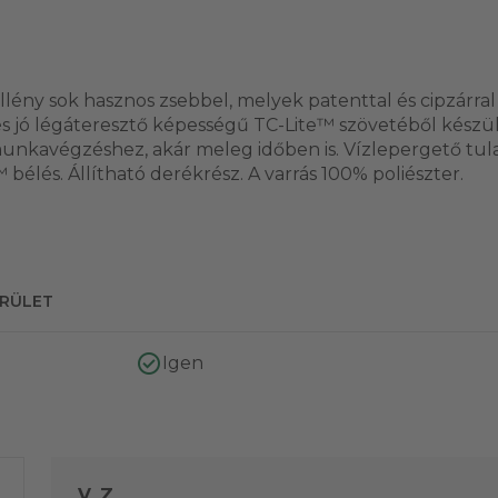
lény sok hasznos zsebbel, melyek patenttal és cipzárral 
s jó légáteresztő képességű TC-Lite™ szövetéből készül
munkavégzéshez, akár meleg időben is. Vízlepergető tul
bélés. Állítható derékrész. A varrás 100% poliészter.
ERÜLET
Igen
V. Z.