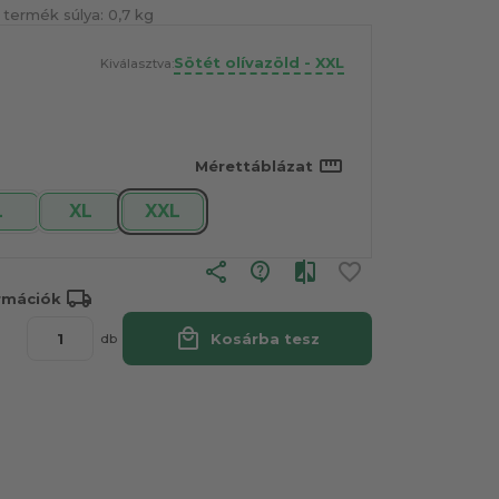
 termék súlya:
0,7 kg
Sötét olívazöld - XXL
Kiválasztva:
straighten
Mérettáblázat
L
XL
XXL
share
local_shipping
ormációk
local_mall
Kosárba tesz
db