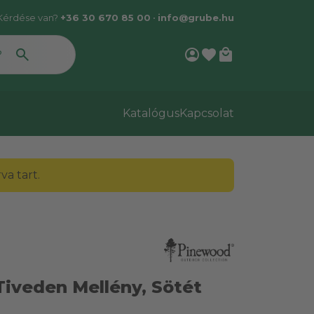
Kérdése van?
+36 30 670 85 00
•
info@grube.hu
account_circle
favorite
local_mall
Katalógus
Kapcsolat
a tart.
iveden Mellény, Sötét