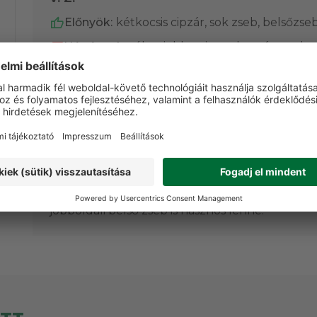
Előnyök:
kétkocsis cipzár, sok zseb, belsőzse
Hátrányok:
télen jobban is tarthatná a mele
Egy belső zseb, hat külső zseb (ebből
kettő elég nagy, rávarrott zseb), kétkocsis
cipzár (nagyon-nagyon hasznos!), a
hátoldali zsebbe apró lapos dolgok is (pl.
sál, vékony kesztyű) beleférnek.
Elegendően magas gallér. (A melegebb
mellény dupla ennyibe kerül az egyik
konkurens gyártónál.)
Természetfotózáskor is jó! Esetleg egy
jobboldali belső zseb is hasznos lenne.