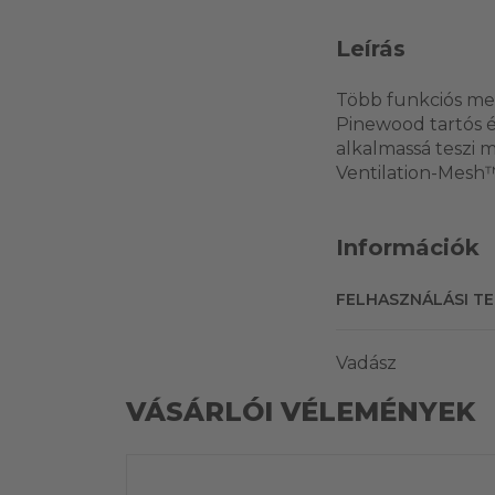
Leírás
Több funkciós mel
Pinewood tartós é
alkalmassá teszi 
Ventilation-Mesh™ 
Információk
FELHASZNÁLÁSI T
Vadász
VÁSÁRLÓI VÉLEMÉNYEK