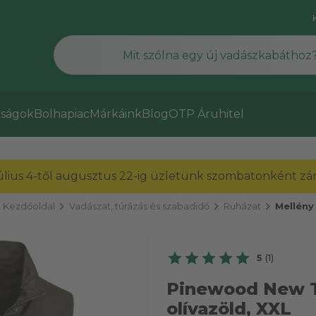
ságok
Bolhapiac
Márkáink
Blog
OTP Áruhitel
július 4-től augusztus 22-ig üzletünk szombatonként zárv
chevron_right
chevron_right
chevron_right
Kezdőoldal
Vadászat, túrázás és szabadidő
Ruházat
Mellény
5
(1)
Pinewood New T
olívazöld, XXL