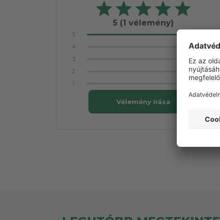
5
(1 vélemény)
5
4
3
2
1
Vélemény írása