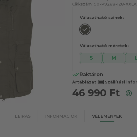
Cikkszám:
90-P9288-128-XXL
A
Választható színek:
Választható méretek:
S
M
Raktáron
view_list
Ártáblázat
Szállítási inf
46 990
Ft
LEÍRÁS
INFORMÁCIÓK
VÉLEMÉNYEK