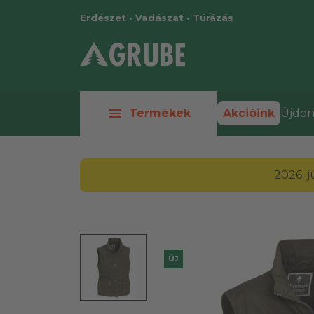
Erdészet • Vadászat • Túrázás
menu
Termékek
Akcióink
Újdon
2026. 
ÚJ