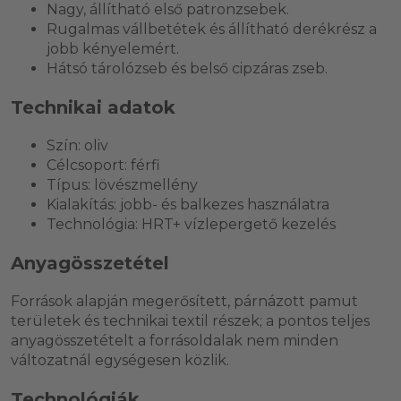
Nagy, állítható első patronzsebek.
Rugalmas vállbetétek és állítható derékrész a
jobb kényelemért.
Hátsó tárolózseb és belső cipzáras zseb.
Technikai adatok
Szín: oliv
Célcsoport: férfi
Típus: lövészmellény
Kialakítás: jobb- és balkezes használatra
Technológia: HRT+ vízlepergető kezelés
Anyagösszetétel
Források alapján megerősített, párnázott pamut
területek és technikai textil részek; a pontos teljes
anyagösszetételt a forrásoldalak nem minden
változatnál egységesen közlik.
Technológiák