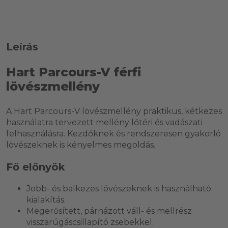
Leírás
Hart Parcours-V férfi
lövészmellény
A Hart Parcours-V lövészmellény praktikus, kétkezes
használatra tervezett mellény lőtéri és vadászati
felhasználásra. Kezdőknek és rendszeresen gyakorló
lövészeknek is kényelmes megoldás.
Fő előnyök
Jobb- és balkezes lövészeknek is használható
kialakítás.
Megerősített, párnázott váll- és mellrész
visszarúgáscsillapító zsebekkel.