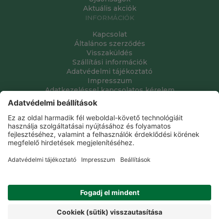
Aktuális akciók
INFORMÁCIÓK
Kapcsolat
Általános szerződés
Visszaküldés
Szállítási információk
Adatvédelmi tájékoztató
Impresszum
Adatkezeléssel kapcsolatos kérelem
Grube Kft. © 2009 - 2026. Minden jog fenntartva. All rights
reserved.
Tervezte és készítette:
Vision-Software, az Octopus 8 ERP