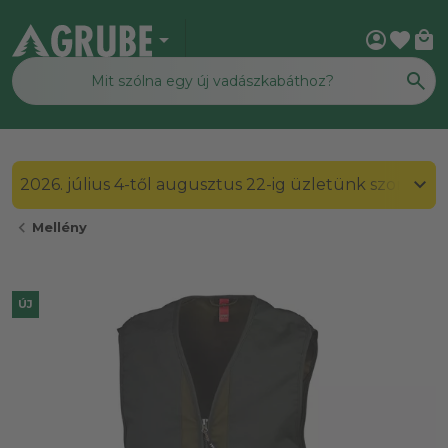
arrow_drop_down
account_circle
favorite
local_mall
2026. július 4-től augusztus 22-ig üzletünk szombato
chevron_left
Mellény
ÚJ