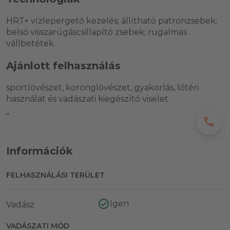
HRT+ vízlepergető kezelés; állítható patronzsebek;
belső visszarúgáscsillapító zsebek; rugalmas
vállbetétek.
Ajánlott felhasználás
sportlövészet, koronglövészet, gyakorlás, lőtéri
használat és vadászati kiegészítő viselet.
"
call
Információk
FELHASZNÁLÁSI TERÜLET
Igen
Vadász
VADÁSZATI MÓD