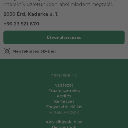
interaktív üzletünkben, ahol mindent megtalál.
2030 Érd, Kadarka u. 1.
+36 23 521 670
Útvonaltervezés
view_in_ar
Megtekintés 3D-ben
TERMÉKEINK
Vadászat
Túrafelszerelés
Kerítés
Kertészet
Fogyasztói elállás
HÍREK, AKCIÓK
Aktualitások, blog
Újdonságok