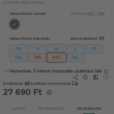
A termék súlya:
0,56 kg
oliv - 4XL
Választható színek:
Kiválasztva:
straighten
Választható méretek:
Mérettáblázat
XS
S
M
L
XL
XXL
3XL
4XL
5XL
Várhatóan 3 hétnél hosszabb szállítási idő
share
view_list
local_shipping
Ártáblázat
Szállítási információk
27 690
Ft
LEÍRÁS
INFORMÁCIÓK
VÉLEMÉNYEK