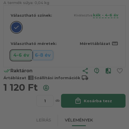
A termék súlya:
0,04 kg
kék - 4-6 év
Választható színek:
Kiválasztva:
straighten
Választható méretek:
Mérettáblázat
4-6 év
6-8 év
share
Raktáron
view_list
local_shipping
Ártáblázat
Szállítási információk
1 120
Ft
local_mall
Kosárba tesz
db
LEÍRÁS
VÉLEMÉNYEK