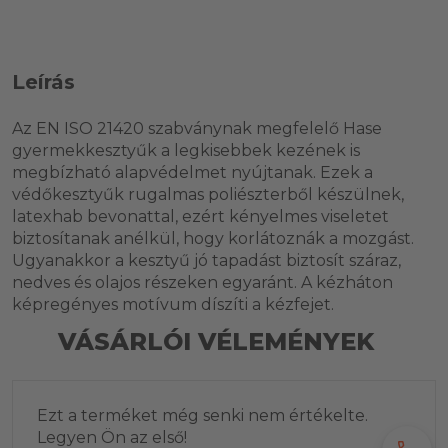
Leírás
Az EN ISO 21420 szabványnak megfelelő Hase
gyermekkesztyűk a legkisebbek kezének is
megbízható alapvédelmet nyújtanak. Ezek a
védőkesztyűk rugalmas poliészterből készülnek,
latexhab bevonattal, ezért kényelmes viseletet
biztosítanak anélkül, hogy korlátoznák a mozgást.
Ugyanakkor a kesztyű jó tapadást biztosít száraz,
nedves és olajos részeken egyaránt. A kézháton
képregényes motívum díszíti a kézfejet.
VÁSÁRLÓI VÉLEMÉNYEK
Ezt a terméket még senki nem értékelte.
Legyen Ön az első!