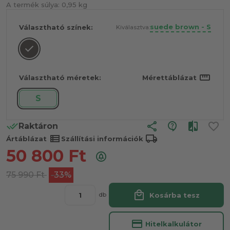
A termék súlya:
0,95 kg
suede brown - S
Választható színek:
Kiválasztva:
straighten
Választható méretek:
Mérettáblázat
S
share
Raktáron
view_list
local_shipping
Ártáblázat
Szállítási információk
50 800
Ft
75 990
Ft
-33%
local_mall
Kosárba tesz
db
credit_card
Hitelkalkulátor