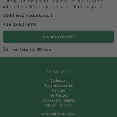
Látogasson meg bennünket a kiválóan felszerelt,
interaktív üzletünkben, ahol mindent megtalál.
2030 Érd, Kadarka u. 1.
+36 23 521 670
Útvonaltervezés
view_in_ar
Megtekintés 3D-ben
TERMÉKEINK
Vadászat
Túrafelszerelés
Kerítés
Kertészet
Fogyasztói elállás
HÍREK, AKCIÓK
Aktualitások, blog