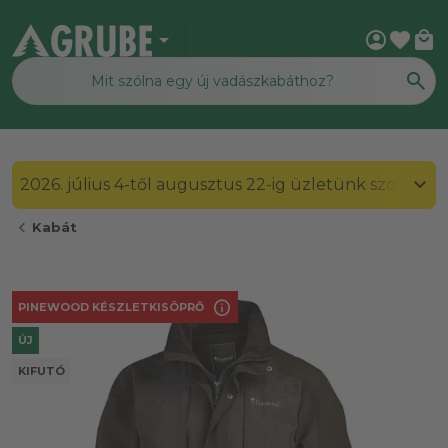
arrow_drop_down
account_circle
favorite
local_mall
2026. július 4-től augusztus 22-ig üzletünk szombato
chevron_left
Kabát
info
PINEWOOD KÉSZLETKISÖPRŐ
ÚJ
KIFUTÓ