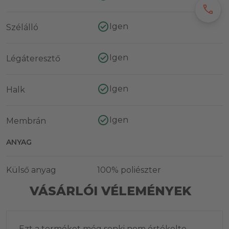
call
Igen
Szélálló
Igen
Légáteresztő
Igen
Halk
Igen
Membrán
ANYAG
Külső anyag
100% poliészter
VÁSÁRLÓI VÉLEMÉNYEK
Ezt a terméket még senki nem értékelte.