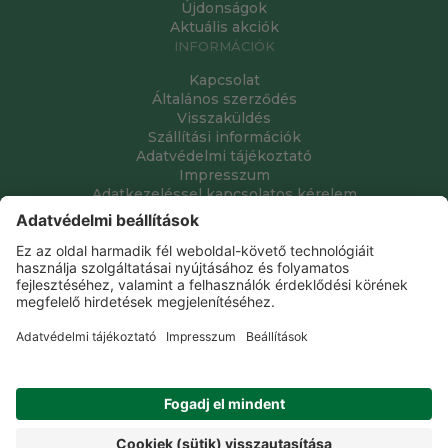
Újdonságok
Aktuális akciók
INFORMÁCIÓK
Kapcsolat
Általános szerződés
Visszaküldés
Szállítási információk
Adatvédelmi tájékoztató
Impresszum
Adatkezeléssel kapcsolatos kérelem
Grube Kft. © 2009 - 2026. Minden jog fenntartva. All rights
reserved.