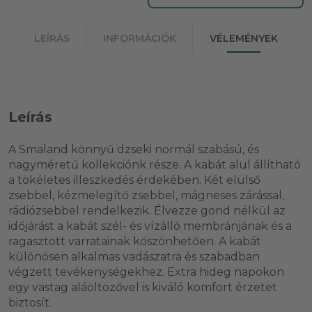
LEÍRÁS
INFORMÁCIÓK
VÉLEMÉNYEK
Leírás
A Smaland könnyű dzseki normál szabású, és
nagyméretű kollekciónk része. A kabát alul állítható
a tökéletes illeszkedés érdekében. Két elülső
zsebbel, kézmelegítő zsebbel, mágneses zárással,
rádiózsebbel rendelkezik. Élvezze gond nélkül az
időjárást a kabát szél- és vízálló membránjának és a
ragasztott varratainak köszönhetően. A kabát
különösen alkalmas vadászatra és szabadban
végzett tevékenységekhez. Extra hideg napokon
egy vastag aláöltözővel is kiváló komfort érzetet
biztosít.