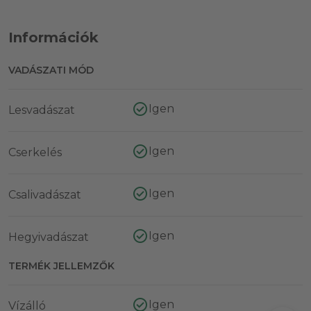
Információk
VADÁSZATI MÓD
Igen
Lesvadászat
Igen
Cserkelés
Igen
Csalivadászat
Igen
Hegyivadászat
TERMÉK JELLEMZŐK
Igen
Vízálló