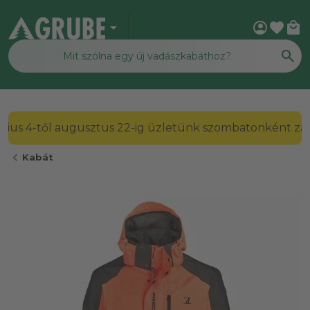
arrow_drop_down
account_circle
favorite
local_mall
2026. július 4-től augusztus 22-ig üzletünk szombato
chevron_left
Kabát