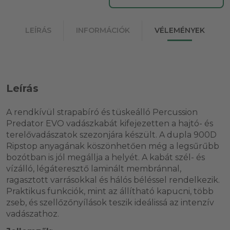
LEÍRÁS
INFORMÁCIÓK
VÉLEMÉNYEK
Leírás
A rendkívül strapabíró és tüskeálló Percussion
Predator EVO vadászkabát kifejezetten a hajtó- és
terelővadászatok szezonjára készült. A dupla 900D
Ripstop anyagának köszönhetően még a legsűrűbb
bozótban is jól megállja a helyét. A kabát szél- és
vízálló, légáteresztő laminált membránnal,
ragasztott varrásokkal és hálós béléssel rendelkezik.
Praktikus funkciók, mint az állítható kapucni, több
zseb, és szellőzőnyílások teszik ideálissá az intenzív
vadászathoz.