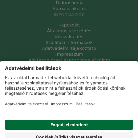
Újdonságok
Aktuális akciók
INFORMÁCIÓK
Kapcsolat
Általános szerződés
Visszaküldés
Szállítási információk
Adatvédelmi tájékoztató
Impresszum
Adatkezeléssel kapcsolatos kérelem
Grube Kft. © 2009 - 2026. Minden jog fenntartva. All rights
reserved.