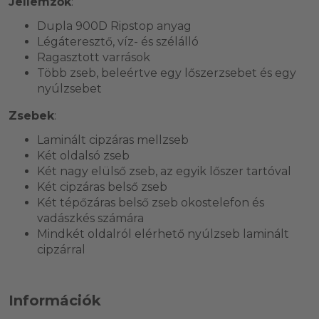
Jellemzők
:
Dupla 900D Ripstop anyag
Légáteresztő, víz- és szélálló
Ragasztott varrások
Több zseb, beleértve egy lőszerzsebet és egy
nyúlzsebet
Zsebek
:
Laminált cipzáras mellzseb
Két oldalsó zseb
Két nagy elülső zseb, az egyik lőszer tartóval
Két cipzáras belső zseb
Két tépőzáras belső zseb okostelefon és
vadászkés számára
Mindkét oldalról elérhető nyúlzseb laminált
cipzárral
Információk