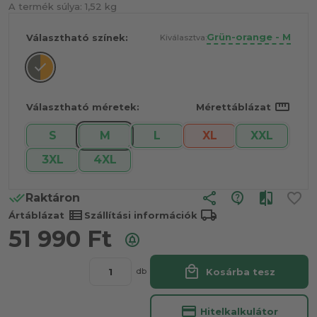
A termék súlya:
1,52 kg
Grün-orange - M
Választható színek:
Kiválasztva:
straighten
Választható méretek:
Mérettáblázat
S
M
L
XL
XXL
3XL
4XL
share
Raktáron
view_list
local_shipping
Ártáblázat
Szállítási információk
51 990
Ft
local_mall
Kosárba tesz
db
credit_card
Hitelkalkulátor