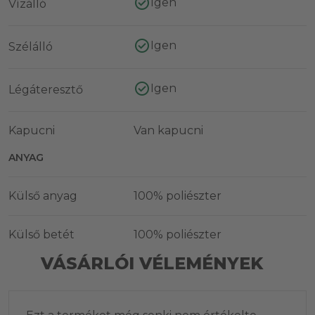
Igen
Vízálló
Igen
Szélálló
Igen
Légáteresztő
Kapucni
Van kapucni
ANYAG
Külső anyag
100% poliészter
Külső betét
100% poliészter
VÁSÁRLÓI VÉLEMÉNYEK