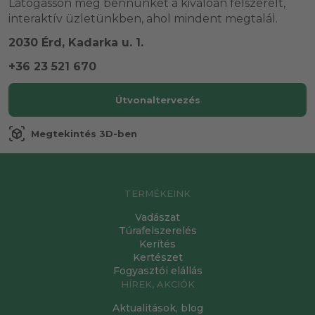
Látogasson meg bennünket a kiválóan felszerelt,
interaktív üzletünkben, ahol mindent megtalál.
2030 Érd, Kadarka u. 1.
+36 23 521 670
Útvonaltervezés
view_in_ar
Megtekintés 3D-ben
TERMÉKEINK
Vadászat
Túrafelszerelés
Kerítés
Kertészet
Fogyasztói elállás
HÍREK, AKCIÓK
Aktualitások, blog