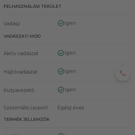
FELHASZNÁLÁSI TERÜLET
Igen
Vadász
VADÁSZATI MÓD
Igen
Aktív vadászat
Igen
Hajtóvadászat
call
Igen
Kutyavezető
Szezonális csoport
Egész éves
TERMÉK JELLEMZŐK