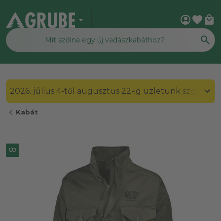
arrow_drop_down
account_circle
favorite
local_mall
2026. július 4-től augusztus 22-ig üzletünk szombato
chevron_left
Kabát
ÚJ