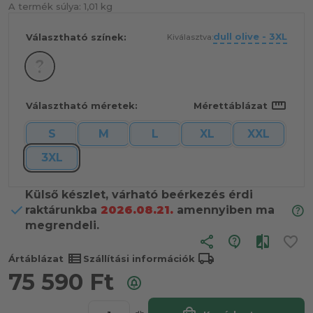
A termék súlya:
1,01 kg
dull olive - 3XL
Választható színek:
Kiválasztva:
straighten
Választható méretek:
Mérettáblázat
S
M
L
XL
XXL
3XL
Külső készlet, várható beérkezés érdi
raktárunkba
2026.08.21.
amennyiben ma
megrendeli.
share
view_list
local_shipping
Ártáblázat
Szállítási információk
75 590
Ft