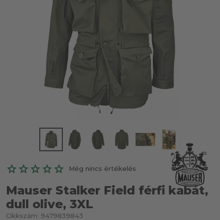
Még nincs értékelés
Mauser Stalker Field férfi kabát,
dull olive, 3XL
Cikkszám:
9479839843