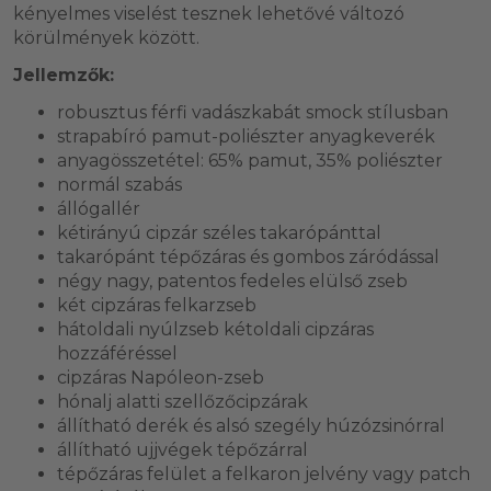
kényelmes viselést tesznek lehetővé változó
körülmények között.
Jellemzők:
robusztus férfi vadászkabát smock stílusban
strapabíró pamut-poliészter anyagkeverék
anyagösszetétel: 65% pamut, 35% poliészter
normál szabás
állógallér
kétirányú cipzár széles takarópánttal
takarópánt tépőzáras és gombos záródással
négy nagy, patentos fedeles elülső zseb
két cipzáras felkarzseb
hátoldali nyúlzseb kétoldali cipzáras
hozzáféréssel
cipzáras Napóleon-zseb
hónalj alatti szellőzőcipzárak
állítható derék és alsó szegély húzózsinórral
állítható ujjvégek tépőzárral
tépőzáras felület a felkaron jelvény vagy patch