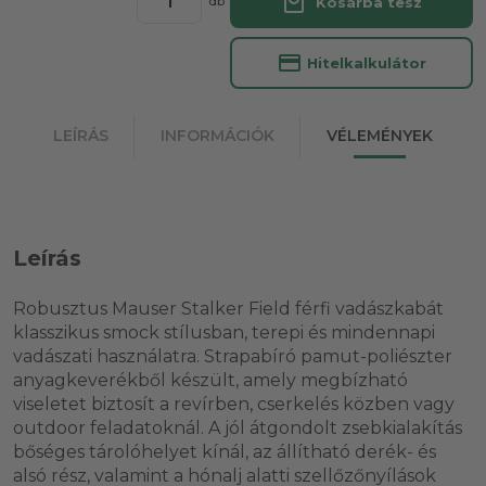
local_mall
Kosárba tesz
db
credit_card
Hitelkalkulátor
LEÍRÁS
INFORMÁCIÓK
VÉLEMÉNYEK
Leírás
Robusztus Mauser Stalker Field férfi vadászkabát
klasszikus smock stílusban, terepi és mindennapi
vadászati használatra. Strapabíró pamut-poliészter
anyagkeverékből készült, amely megbízható
viseletet biztosít a revírben, cserkelés közben vagy
outdoor feladatoknál. A jól átgondolt zsebkialakítás
bőséges tárolóhelyet kínál, az állítható derék- és
alsó rész, valamint a hónalj alatti szellőzőnyílások