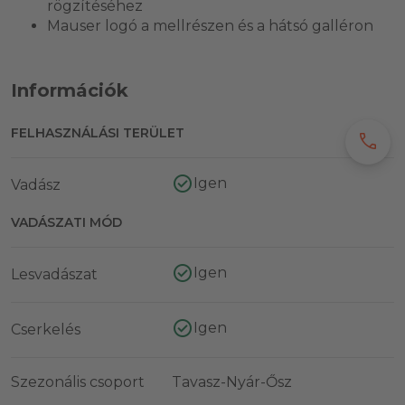
rögzítéséhez
Mauser logó a mellrészen és a hátsó galléron
Információk
FELHASZNÁLÁSI TERÜLET
call
Igen
Vadász
VADÁSZATI MÓD
Igen
Lesvadászat
Igen
Cserkelés
Szezonális csoport
Tavasz-Nyár-Ősz