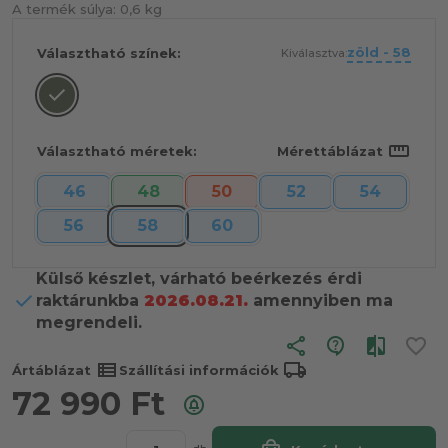
A termék súlya:
0,6 kg
zöld - 58
Választható színek:
Kiválasztva:
straighten
Választható méretek:
Mérettáblázat
46
48
50
52
54
56
58
60
Külső készlet, várható beérkezés érdi
raktárunkba
2026.08.21.
amennyiben ma
megrendeli.
share
view_list
local_shipping
Ártáblázat
Szállítási információk
72 990
Ft