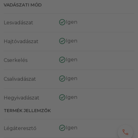
VADÁSZATI MÓD
Igen
Lesvadászat
Igen
Hajtóvadászat
Igen
Cserkelés
Igen
Csalivadászat
Igen
Hegyivadászat
TERMÉK JELLEMZŐK
Igen
Légáteresztő
call