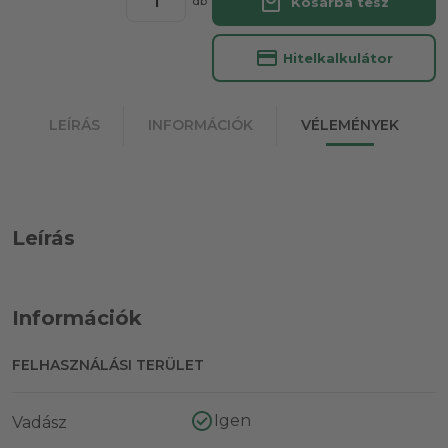
local_mall
Kosárba tesz
db
credit_card
Hitelkalkulátor
LEÍRÁS
INFORMÁCIÓK
VÉLEMÉNYEK
Leírás
Információk
FELHASZNÁLÁSI TERÜLET
Igen
Vadász