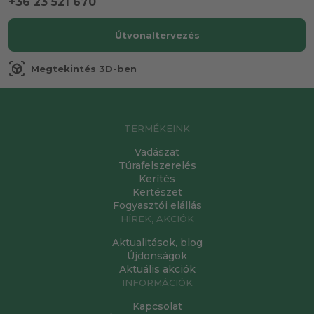
+36 23 521 670
Útvonaltervezés
view_in_ar
Megtekintés 3D-ben
TERMÉKEINK
Vadászat
Túrafelszerelés
Kerítés
Kertészet
Fogyasztói elállás
HÍREK, AKCIÓK
Aktualitások, blog
Újdonságok
Aktuális akciók
INFORMÁCIÓK
Kapcsolat