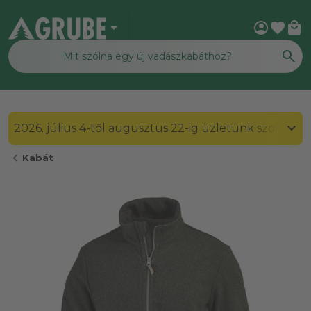
arrow_drop_down
account_circle
favorite
local_mall
2026. július 4-től augusztus 22-ig üzletünk szombato
chevron_left
Kabát