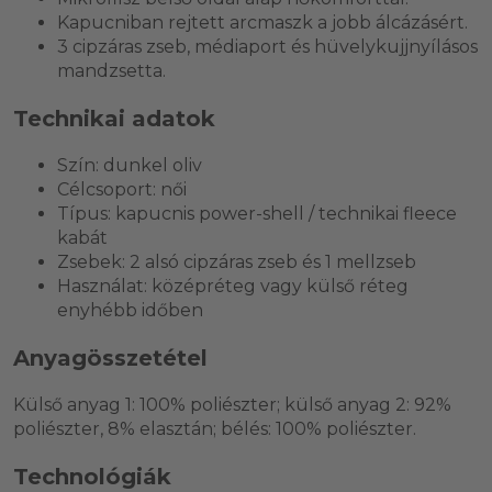
Kapucniban rejtett arcmaszk a jobb álcázásért.
3 cipzáras zseb, médiaport és hüvelykujjnyílásos
mandzsetta.
Technikai adatok
Szín: dunkel oliv
Célcsoport: női
Típus: kapucnis power-shell / technikai fleece
kabát
Zsebek: 2 alsó cipzáras zseb és 1 mellzseb
Használat: középréteg vagy külső réteg
enyhébb időben
Anyagösszetétel
Külső anyag 1: 100% poliészter; külső anyag 2: 92%
poliészter, 8% elasztán; bélés: 100% poliészter.
Technológiák