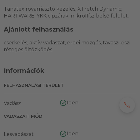
Tanatex rovarriasztó kezelés; XTretch Dynamic;
HARTWARE; YKK cipzárak; mikroflísz belső felület.
Ajánlott felhasználás
cserkelés, aktív vadászat, erdei mozgás, tavaszi-őszi
réteges öltözködés.
Információk
FELHASZNÁLÁSI TERÜLET
Igen
Vadász
call
VADÁSZATI MÓD
Igen
Lesvadászat