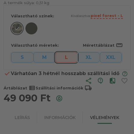
A termék súlya:
0,51 kg
pixel forest - L
Választható színek:
Kiválasztva:
straighten
Választható méretek:
Mérettáblázat
S
M
L
XL
XXL
Várhatóan 3 hétnél hosszabb szállítási idő
share
view_list
local_shipping
Ártáblázat
Szállítási információk
49 090
Ft
LEÍRÁS
INFORMÁCIÓK
VÉLEMÉNYEK