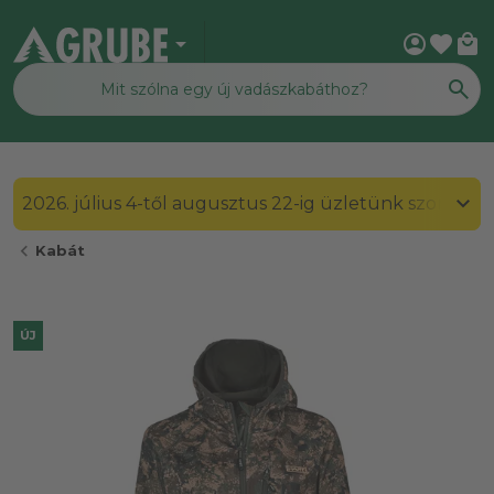
arrow_drop_down
account_circle
favorite
local_mall
2026. július 4-től augusztus 22-ig üzletünk szombato
chevron_left
Kabát
ÚJ