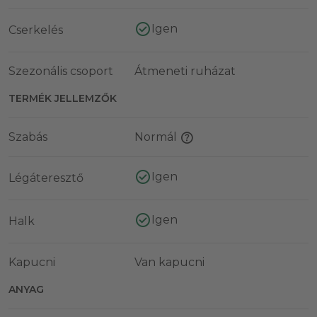
Igen
Cserkelés
Szezonális csoport
Átmeneti ruházat
TERMÉK JELLEMZŐK
Szabás
Normál
Igen
Légáteresztő
Igen
Halk
Kapucni
Van kapucni
ANYAG