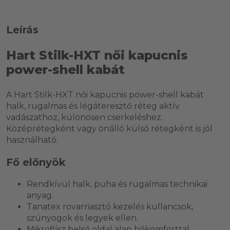
Leírás
Hart Stilk-HXT női kapucnis
power-shell kabát
A Hart Stilk-HXT női kapucnis power-shell kabát
halk, rugalmas és légáteresztő réteg aktív
vadászathoz, különösen cserkeléshez.
Középrétegként vagy önálló külső rétegként is jól
használható.
Fő előnyök
Rendkívül halk, puha és rugalmas technikai
anyag.
Tanatex rovarriasztó kezelés kullancsok,
szúnyogok és legyek ellen.
Mikroflísz belső oldal alap hőkomforttal.