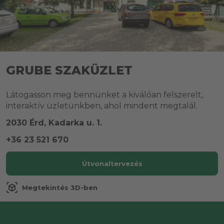
GRUBE SZAKÜZLET
Látogasson meg bennünket a kiválóan felszerelt,
interaktív üzletünkben, ahol mindent megtalál.
2030 Érd, Kadarka u. 1.
+36 23 521 670
Útvonaltervezés
view_in_ar
Megtekintés 3D-ben