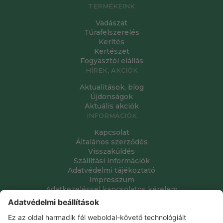
TERMÉKEINK
Vadászat
Túrafelszerelés
Kerítés
Kertészet
Fogyasztói elállás
HÍREK, AKCIÓK
Aktualitások, blog
Újdonságok
Aktuális akciók
INFORMÁCIÓK
Kapcsolat
Általános szerződés
Visszaküldés
Szállítási információk
Adatvédelmi tájékoztató
Impresszum
Adatkezeléssel kapcsolatos kérelem