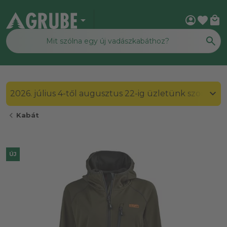
arrow_drop_down
account_circle
favorite
local_mall
2026. július 4-től augusztus 22-ig üzletünk szombato
chevron_left
Kabát
ÚJ