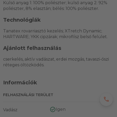
Külső anyag 1: 100% poliészter; külső anyag 2: 92%
poliészter, 8% elasztán; bélés: 100% poliészter.
Technológiák
Tanatex rovarriasztó kezelés; XTretch Dynamic;
HARTWARE; YKK cipzárak; mikroflísz belső felület.
Ajánlott felhasználás
cserkelés, aktív vadászat, erdei mozgás, tavaszi-őszi
réteges öltözködés.
Információk
FELHASZNÁLÁSI TERÜLET
call
Igen
Vadász