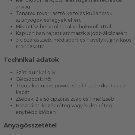
Rendkívül halk, puha és rugalmas technikai
anyag.
Tanatex rovarriasztó kezelés kullancsok,
szúnyogok és legyek ellen.
Mikroflísz belső oldal alap hőkomforttal.
Kapucniban rejtett arcmaszk a jobb álcázásért.
3 cipzáras zseb, médiaport és hüvelykujjnyílásos
mandzsetta.
Technikai adatok
Szín: dunkel oliv
Célcsoport: női
Típus: kapucnis power-shell / technikai fleece
kabát
Zsebek: 2 alsó cipzáras zseb és 1 mellzseb
Használat: középréteg vagy külső réteg
enyhébb időben
Anyagösszetétel