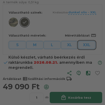
A termék súlya:
0,51 kg
dunkel oliv - XXL
Választható színek:
Kiválasztva:
straighten
Választható méretek:
Mérettáblázat
S
M
L
XL
XXL
Külső készlet, várható beérkezés érdi
raktárunkba
2026.08.21.
amennyiben ma
megrendeli.
share
view_list
local_shipping
Ártáblázat
Szállítási információk
49 090
Ft
local_mall
Kosárba tesz
db