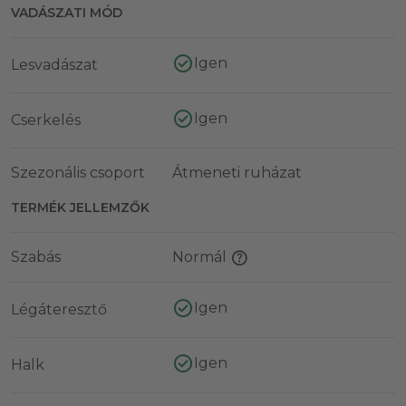
VADÁSZATI MÓD
Igen
Lesvadászat
Igen
Cserkelés
Szezonális csoport
Átmeneti ruházat
TERMÉK JELLEMZŐK
Szabás
Normál
Igen
Légáteresztő
Igen
Halk