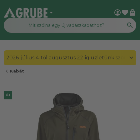
arrow_drop_down
account_circle
favorite
local_mall
2026. július 4-től augusztus 22-ig üzletünk szombato
chevron_left
Kabát
ÚJ