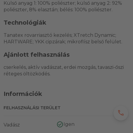
Külső anyag 1: 100% poliészter; külső anyag 2: 92%
poliészter, 8% elasztán; bélés: 100% poliészter.
Technológiák
Tanatex rovarriasztó kezelés; XTretch Dynamic;
HARTWARE; YKK cipzárak; mikroflísz belső felület.
Ajánlott felhasználás
cserkelés, aktív vadászat, erdei mozgás, tavaszi-őszi
réteges öltözködés.
Információk
FELHASZNÁLÁSI TERÜLET
call
Igen
Vadász