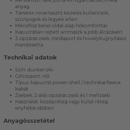
Rendkívül halk, puha és rugalmas technikai
anyag.
Tanatex rovarriasztó kezelés kullancsok,
szúnyogok és legyek ellen.
Mikroflísz belső oldal alap hőkomforttal.
Kapucniban rejtett arcmaszk a jobb álcázásért.
3 cipzáras zseb, médiaport és hüvelykujjnyílásos
mandzsetta.
Technikai adatok
Szín: dunkel oliv
Célcsoport: női
Típus: kapucnis power-shell / technikai fleece
kabát
Zsebek: 2 alsó cipzáras zseb és 1 mellzseb
Használat: középréteg vagy külső réteg
enyhébb időben
Anyagösszetétel