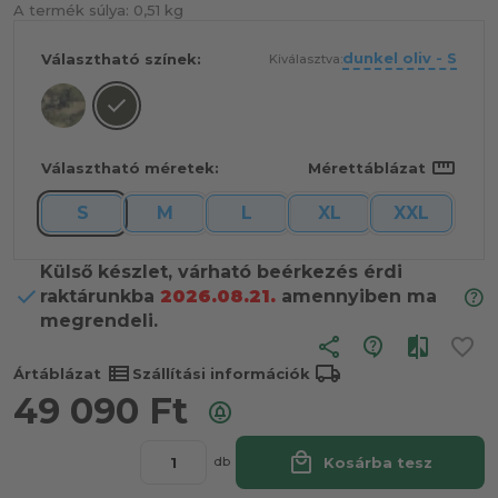
A termék súlya:
0,51 kg
dunkel oliv - S
Választható színek:
Kiválasztva:
straighten
Választható méretek:
Mérettáblázat
S
M
L
XL
XXL
Külső készlet, várható beérkezés érdi
raktárunkba
2026.08.21.
amennyiben ma
megrendeli.
share
view_list
local_shipping
Ártáblázat
Szállítási információk
49 090
Ft
local_mall
Kosárba tesz
db