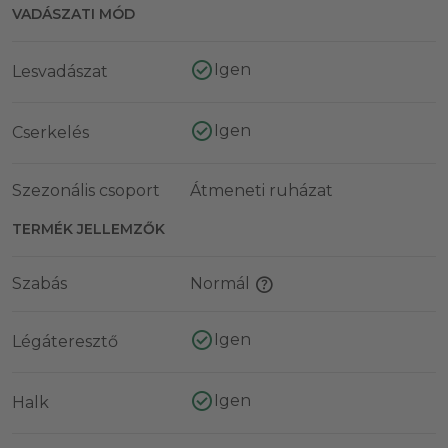
VADÁSZATI MÓD
Igen
Lesvadászat
Igen
Cserkelés
Szezonális csoport
Átmeneti ruházat
TERMÉK JELLEMZŐK
Szabás
Normál
Igen
Légáteresztő
Igen
Halk