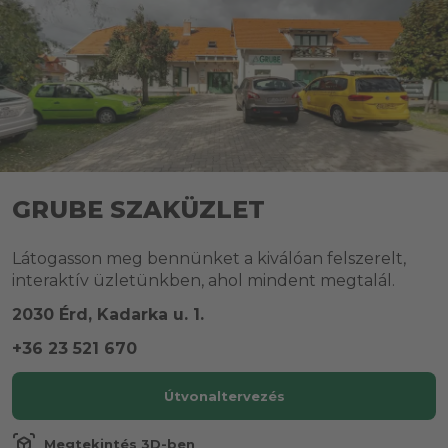
GRUBE SZAKÜZLET
Látogasson meg bennünket a kiválóan felszerelt,
interaktív üzletünkben, ahol mindent megtalál.
2030 Érd, Kadarka u. 1.
+36 23 521 670
Útvonaltervezés
view_in_ar
Megtekintés 3D-ben