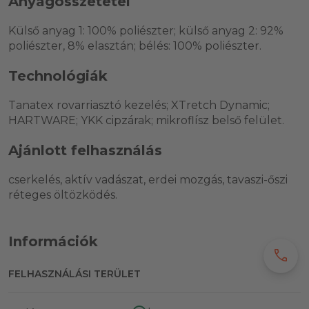
Anyagösszetétel
Külső anyag 1: 100% poliészter; külső anyag 2: 92%
poliészter, 8% elasztán; bélés: 100% poliészter.
Technológiák
Tanatex rovarriasztó kezelés; XTretch Dynamic;
HARTWARE; YKK cipzárak; mikroflísz belső felület.
Ajánlott felhasználás
cserkelés, aktív vadászat, erdei mozgás, tavaszi-őszi
réteges öltözködés.
Információk
call
FELHASZNÁLÁSI TERÜLET