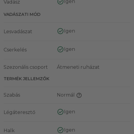
Igen
Vadász
VADÁSZATI MÓD
Igen
Lesvadászat
Igen
Cserkelés
Szezonális csoport
Átmeneti ruházat
TERMÉK JELLEMZŐK
Szabás
Normál
Igen
Légáteresztő
Igen
Halk