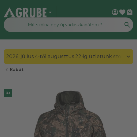
arrow_drop_down
account_circle
favorite
local_mall
2026. július 4-től augusztus 22-ig üzletünk szombato
chevron_left
Kabát
ÚJ