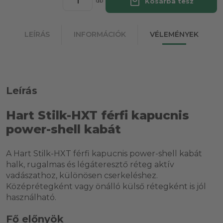
local_mall
Kosárba tesz
db
LEÍRÁS
INFORMÁCIÓK
VÉLEMÉNYEK
Leírás
Hart Stilk-HXT férfi kapucnis
power-shell kabát
A Hart Stilk-HXT férfi kapucnis power-shell kabát
halk, rugalmas és légáteresztő réteg aktív
vadászathoz, különösen cserkeléshez.
Középrétegként vagy önálló külső rétegként is jól
használható.
Fő előnyök