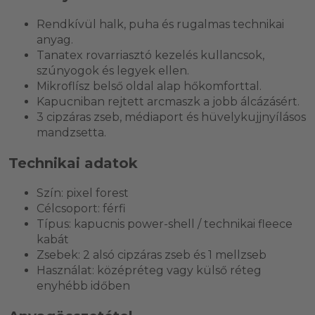
Rendkívül halk, puha és rugalmas technikai
anyag.
Tanatex rovarriasztó kezelés kullancsok,
szúnyogok és legyek ellen.
Mikroflísz belső oldal alap hőkomforttal.
Kapucniban rejtett arcmaszk a jobb álcázásért.
3 cipzáras zseb, médiaport és hüvelykujjnyílásos
mandzsetta.
Technikai adatok
Szín: pixel forest
Célcsoport: férfi
Típus: kapucnis power-shell / technikai fleece
kabát
Zsebek: 2 alsó cipzáras zseb és 1 mellzseb
Használat: középréteg vagy külső réteg
enyhébb időben