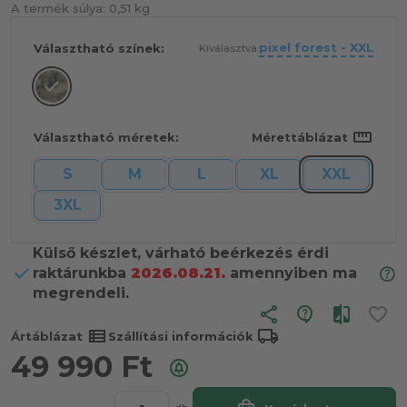
A termék súlya:
0,51 kg
pixel forest - XXL
Választható színek:
Kiválasztva:
straighten
Választható méretek:
Mérettáblázat
S
M
L
XL
XXL
3XL
Külső készlet, várható beérkezés érdi
raktárunkba
2026.08.21.
amennyiben ma
megrendeli.
share
view_list
local_shipping
Ártáblázat
Szállítási információk
49 990
Ft