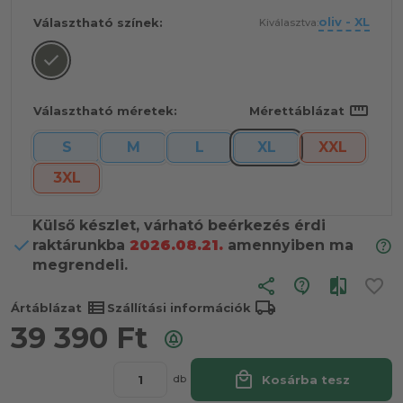
oliv - XL
Választható színek:
Kiválasztva:
straighten
Választható méretek:
Mérettáblázat
S
M
L
XL
XXL
3XL
Külső készlet, várható beérkezés érdi
raktárunkba
2026.08.21.
amennyiben ma
megrendeli.
share
view_list
local_shipping
Ártáblázat
Szállítási információk
39 390
Ft
local_mall
Kosárba tesz
db