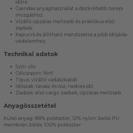
időre.
Csendes anyaghasználat a diszkrétebb terepi
mozgáshoz.
Vízálló cipzáras mellzseb és praktikus első
zsebek.
Kapucni és állítható mandzsetta a jobb időjárás-
védelemhez.
Technikai adatok
Szín: oliv
Célcsoport: férfi
Típus: vízálló vadászkabát
Időszak: tavasz és ősz, nedves idő
Zsebek: első cargo zsebek, cipzáras mellzseb
Anyagösszetétel
Külső anyag: 88% poliészter, 12% nylon; belső PU
membrán; bélés: 100% poliészter.