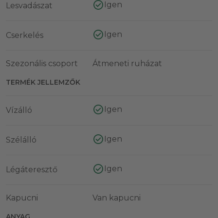
Igen
Lesvadászat
Igen
Cserkelés
Szezonális csoport
Átmeneti ruházat
TERMÉK JELLEMZŐK
Igen
Vízálló
Igen
Szélálló
Igen
Légáteresztő
Kapucni
Van kapucni
ANYAG