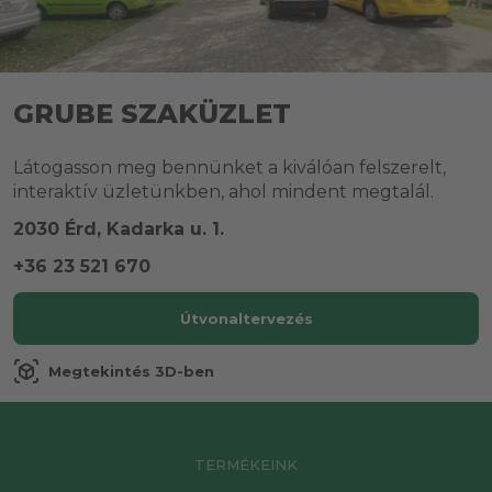
GRUBE SZAKÜZLET
Látogasson meg bennünket a kiválóan felszerelt,
interaktív üzletünkben, ahol mindent megtalál.
2030 Érd, Kadarka u. 1.
+36 23 521 670
Útvonaltervezés
view_in_ar
Megtekintés 3D-ben
TERMÉKEINK