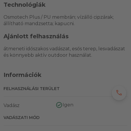
Technológiák
Osmotech Plus / PU membrán; vízálló cipzárak;
állítható mandzsetta; kapucni.
Ajánlott felhasználás
átmeneti időszakos vadászat, esős terep, lesvadászat
és könnyebb aktív outdoor használat.
Információk
FELHASZNÁLÁSI TERÜLET
call
Igen
Vadász
VADÁSZATI MÓD