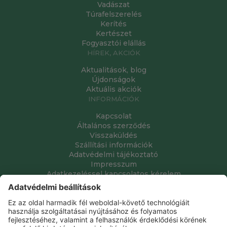
Vadászat
Túrafelszerelés
Kerítés
Kertészet
Fogyasztói elállás
HÍREK, AKCIÓK
Aktualitások, blog
Újdonságok
Aktuális akciók
INFORMÁCIÓK
Kapcsolat
Általános szerződés
Visszaküldés
Szállítási információk
Adatvédelmi tájékoztató
Impresszum
Adatkezeléssel kapcsolatos kérelem