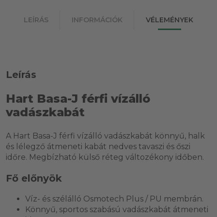
LEÍRÁS
INFORMÁCIÓK
VÉLEMÉNYEK
Leírás
Hart Basa-J férfi vízálló
vadászkabát
A Hart Basa-J férfi vízálló vadászkabát könnyű, halk
és lélegző átmeneti kabát nedves tavaszi és őszi
időre. Megbízható külső réteg változékony időben.
Fő előnyök
Víz- és szélálló Osmotech Plus / PU membrán.
Könnyű, sportos szabású vadászkabát átmeneti