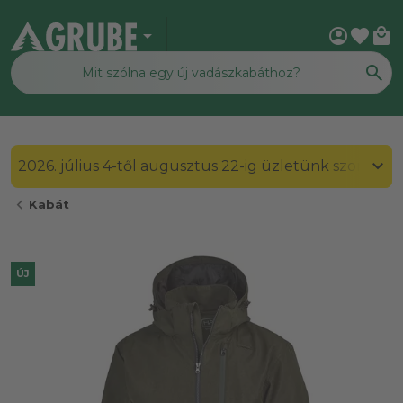
arrow_drop_down
account_circle
favorite
local_mall
2026. július 4-től augusztus 22-ig üzletünk szombato
chevron_left
Kabát
ÚJ