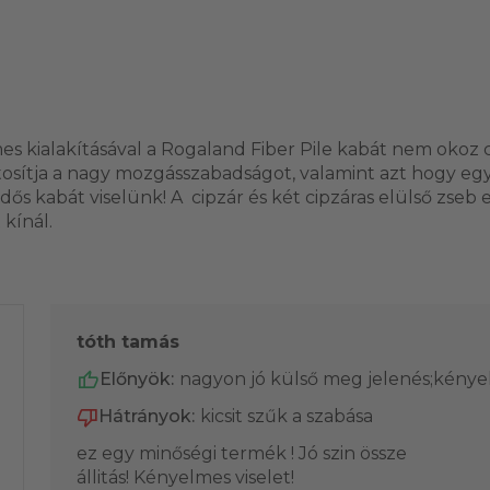
s kialakításával a Rogaland Fiber Pile kabát nem okoz c
ztosítja a nagy mozgásszabadságot, valamint azt hogy e
dős kabát viselünk! A cipzár és két cipzáras elülső zseb
 kínál.
tóth tamás
Előnyök:
nagyon jó külső meg jelenés;kény
Hátrányok:
kicsit szűk a szabása
ez egy minőségi termék ! Jó szin össze
állitás! Kényelmes viselet!