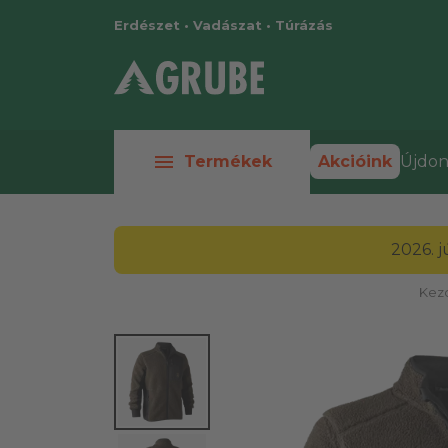
Erdészet • Vadászat • Túrázás
menu
Termékek
Akcióink
Újdon
2026. 
Kez