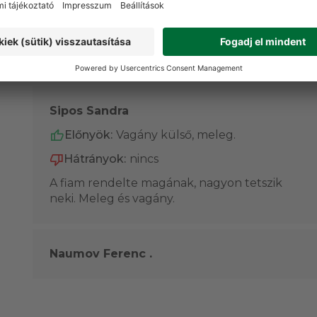
Dávid
Előnyök:
Kényelmes, meleg, képekhez hű me
Hátrányok:
Nincs
Sipos Sandra
Előnyök:
Vagány külső, meleg.
Hátrányok:
nincs
A fiam rendelte magának, nagyon tetszik
neki. Meleg és vagány.
Naumov Ferenc .