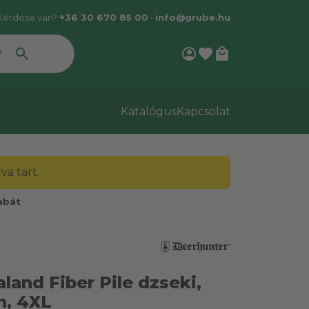
Kérdése van?
+36 30 670 85 00
•
info@grube.hu
account_circle
favorite
local_mall
Katalógus
Kapcsolat
a tart.
abát
land Fiber Pile dzseki,
n, 4XL