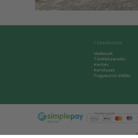
TERMÉKEINK
Vadászat
Túrafelszerelés
Kerítés
Kertészet
Fogyasztói elállás