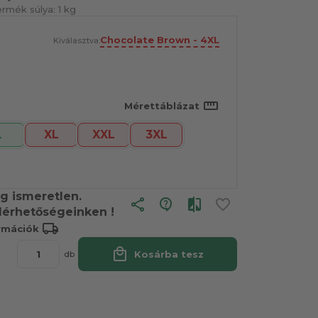
ermék súlya:
1 kg
Chocolate Brown - 4XL
Kiválasztva:
straighten
Mérettáblázat
L
XL
XXL
3XL
leg ismeretlen.
share
lérhetőségeinken !
local_shipping
ormációk
local_mall
Kosárba tesz
db