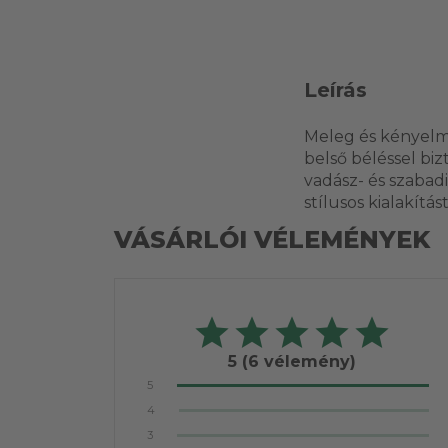
Leírás
Meleg és kényelme
belső béléssel bi
vadász- és szabadi
stílusos kialakítást
VÁSÁRLÓI VÉLEMÉNYEK
5
(6 vélemény)
5
4
3