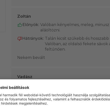
Zoltán
Előnyök:
Valóban kényelmes, meleg, minusz 
aláöltözni.
Hátrányok:
Talán kicsit szűkebb és hosszabb
Valóban, az oldalsó fekete sávo
feltűnően.
Nekem bevált
Vadász
Előnyök:
Meleg, kényelmes.
Hátrányok:
Kibolyhosodott az oldalsó sáv v