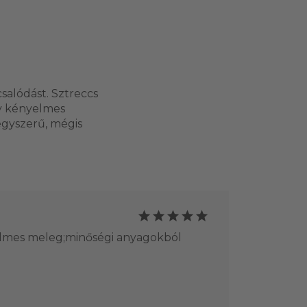
salódást. Sztreccs
gy kényelmes
 egyszerű, mégis
elmes meleg;minőségi anyagokból