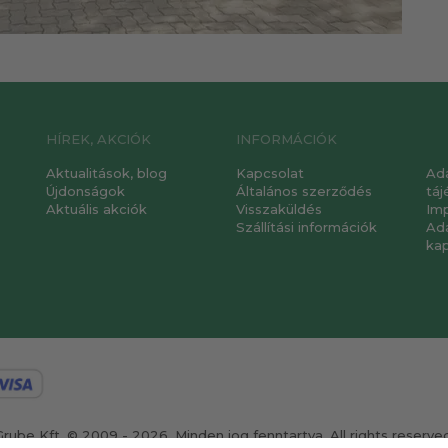
HÍREK, AKCIÓK
INFORMÁCIÓK
Aktualitások, blog
Kapcsolat
Ad
Újdonságok
Általános szerződés
táj
Aktuális akciók
Visszaküldés
Im
Szállítási információk
Ad
ka
Grube Kft. © 2009 - 2026. Minden jog fenntartva. All rights reserved