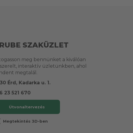
RUBE SZAKÜZLET
togasson meg bennünket a kiválóan
lszerelt, interaktív üzletünkben, ahol
ndent megtalál.
30 Érd, Kadarka u. 1.
6 23 521 670
Útvonaltervezés
r
Megtekintés 3D-ben