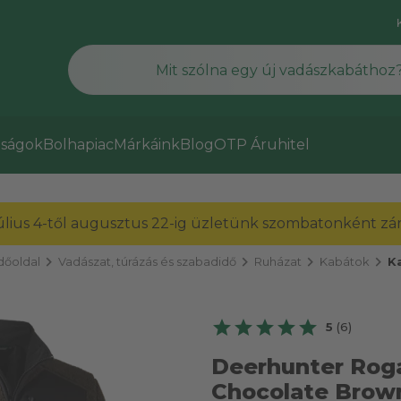
ságok
Bolhapiac
Márkáink
Blog
OTP Áruhitel
július 4-től augusztus 22-ig üzletünk szombatonként zárv
chevron_right
chevron_right
chevron_right
chevron_right
dőoldal
Vadászat, túrázás és szabadidő
Ruházat
Kabátok
K
5
(6)
Deerhunter Roga
Chocolate Brow