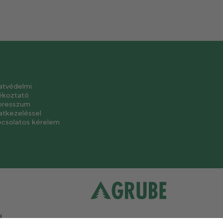
atvédelmi
ékoztató
presszum
atkezeléssel
pcsolatos kérelem
.