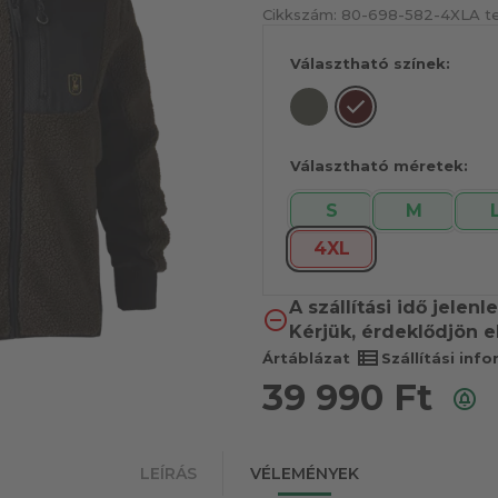
Cikkszám:
80-698-582-4XL
A t
Választható színek:
Választható méretek:
S
M
4XL
A szállítási idő jelen
Kérjük, érdeklődjön e
view_list
Ártáblázat
Szállítási inf
39 990
Ft
LEÍRÁS
VÉLEMÉNYEK