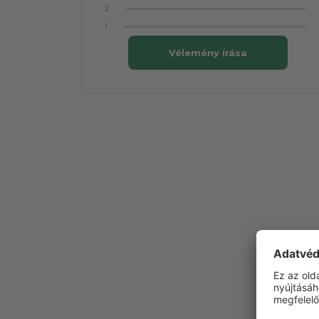
2
1
Vélemény írása