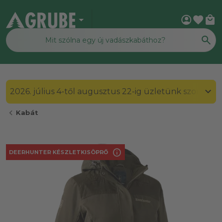
arrow_drop_down
account_circle
favorite
local_mall
2026. július 4-től augusztus 22-ig üzletünk szombato
chevron_left
Kabát
info
DEERHUNTER KÉSZLETKISÖPRŐ