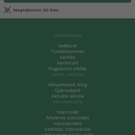
view_in_ar
Megtekintés 3D-ben
TERMÉKEINK
Vadászat
Túrafelszerelés
Kerítés
Kertészet
Fogyasztói elállás
HÍREK, AKCIÓK
Aktualitások, blog
Újdonságok
Aktuális akciók
INFORMÁCIÓK
Kapcsolat
Általános szerződés
Visszaküldés
Szállítási információk
Adatvédelmi tájékoztató