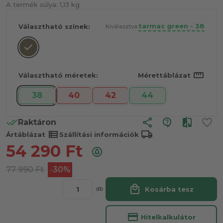
A termék súlya:
1,13 kg
tarmac green - 38
Választható színek:
Kiválasztva:
straighten
Választható méretek:
Mérettáblázat
38
40
42
44
share
Raktáron
view_list
local_shipping
Ártáblázat
Szállítási információk
54 290
Ft
77 990
Ft
-30%
local_mall
Kosárba tesz
db
credit_card
Hitelkalkulátor