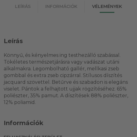
LEÍRÁS
INFORMÁCIÓK
VÉLEMÉNYEK
Leírás
Könnyű, és kényelmes ing testhezálló szabással.
Tökéletes természetjárásra vagy vadászat utáni
alkalmakra. Legombolható gallér, mellkasi zseb
gombbal és extra zseb cipzárral. Stílusos díszítés
jacquard szövettel. Betűrve és szabadon is elegáns
viselet. Pántok a felhajtott ujjak rögzítéséhez. 65%
poliészter, 35% pamut. A díszítések 88% poliészter,
12% poliamid.
Információk