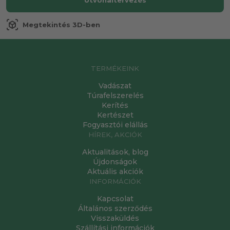
view_in_ar
Megtekintés 3D-ben
TERMÉKEINK
Vadászat
Túrafelszerelés
Kerítés
Kertészet
Fogyasztói elállás
HÍREK, AKCIÓK
Aktualitások, blog
Újdonságok
Aktuális akciók
INFORMÁCIÓK
Kapcsolat
Általános szerződés
Visszaküldés
Szállítási információk