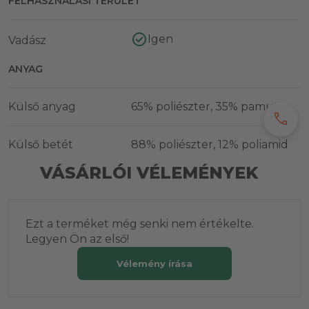
FELHASZNÁLÁSI TERÜLET
Igen
Vadász
ANYAG
Külső anyag
65% poliészter, 35% pamut
call
Külső betét
88% poliészter, 12% poliamid
VÁSÁRLÓI VÉLEMÉNYEK
Ezt a terméket még senki nem értékelte.
Legyen Ön az első!
Vélemény írása