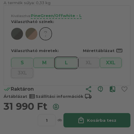
A termék súlya:
0,33 kg
PineGreen/Offwhite - L
Kiválasztva:
Választható színek:
straighten
Választható méretek:
Mérettáblázat
S
M
L
XL
XXL
3XL
share
Raktáron
view_list
local_shipping
Ártáblázat
Szállítási információk
31 990
Ft
local_mall
Kosárba tesz
db