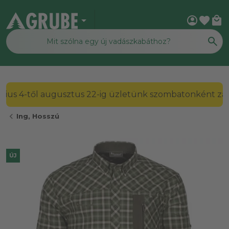
arrow_drop_down
account_circle
favorite
local_mall
2026. július 4-től augusztus 22-ig üzletünk szombato
chevron_left
Ing, Hosszú
ÚJ