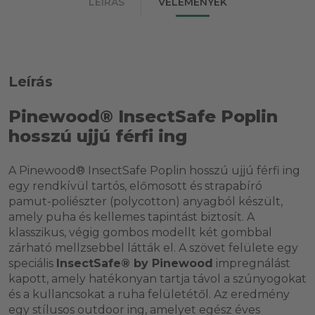
LEÍRÁS
VÉLEMÉNYEK
Leírás
Pinewood® InsectSafe Poplin
hosszú ujjú férfi ing
A Pinewood® InsectSafe Poplin hosszú ujjú férfi ing
egy rendkívül tartós, előmosott és strapabíró
pamut-poliészter (polycotton) anyagból készült,
amely puha és kellemes tapintást biztosít. A
klasszikus, végig gombos modellt két gombbal
zárható mellzsebbel látták el. A szövet felülete egy
speciális
InsectSafe® by Pinewood
impregnálást
kapott, amely hatékonyan tartja távol a szúnyogokat
és a kullancsokat a ruha felületétől. Az eredmény
egy stílusos outdoor ing, amelyet egész éves