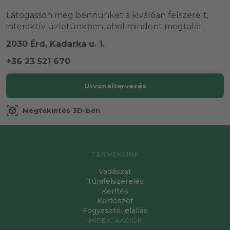
Látogasson meg bennünket a kiválóan felszerelt,
interaktív üzletünkben, ahol mindent megtalál.
2030 Érd, Kadarka u. 1.
+36 23 521 670
Útvonaltervezés
view_in_ar
Megtekintés 3D-ben
TERMÉKEINK
Vadászat
Túrafelszerelés
Kerítés
Kertészet
Fogyasztói elállás
HÍREK, AKCIÓK