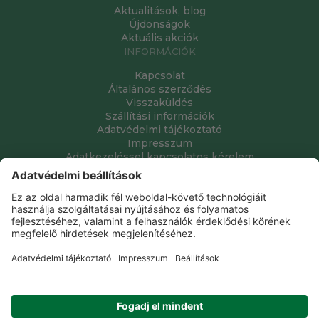
Aktualitások, blog
Újdonságok
Aktuális akciók
INFORMÁCIÓK
Kapcsolat
Általános szerződés
Visszaküldés
Szállítási információk
Adatvédelmi tájékoztató
Impresszum
Adatkezeléssel kapcsolatos kérelem
Grube Kft. © 2009 - 2026. Minden jog fenntartva. All rights