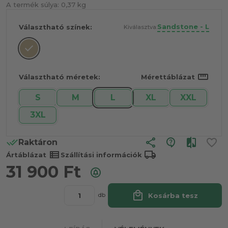
A termék súlya:
0,37 kg
Sandstone - L
Választható színek:
Kiválasztva:
straighten
Választható méretek:
Mérettáblázat
S
M
L
XL
XXL
3XL
share
Raktáron
view_list
local_shipping
Ártáblázat
Szállítási információk
31 900
Ft
local_mall
Kosárba tesz
db