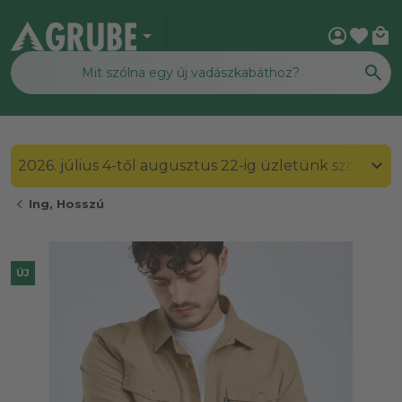
arrow_drop_down
account_circle
favorite
local_mall
2026. július 4-től augusztus 22-ig üzletünk szombato
chevron_left
Ing, Hosszú
ÚJ