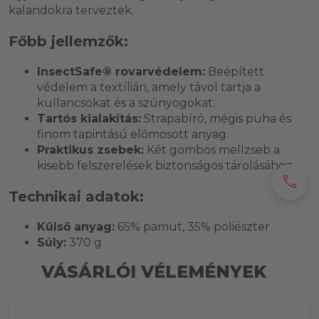
kalandokra terveztek.
Főbb jellemzők:
InsectSafe® rovarvédelem:
Beépített
védelem a textílián, amely távol tartja a
kullancsokat és a szúnyogokat.
Tartós kialakítás:
Strapabíró, mégis puha és
finom tapintású előmosott anyag.
Praktikus zsebek:
Két gombos mellzseb a
kisebb felszerelések biztonságos tárolásához.
call
Technikai adatok:
Külső anyag:
65% pamut, 35% poliészter
Súly:
370 g
VÁSÁRLÓI VÉLEMÉNYEK