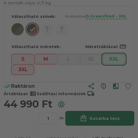
A termék súlya:
0,71 kg
D.Green/Red - XXL
Választható színek:
Kiválasztva:
straighten
Választható méretek:
Mérettáblázat
S
M
L
XL
XXL
3XL
share
Raktáron
view_list
local_shipping
Ártáblázat
Szállítási információk
44 990
Ft
local_mall
Kosárba tesz
db