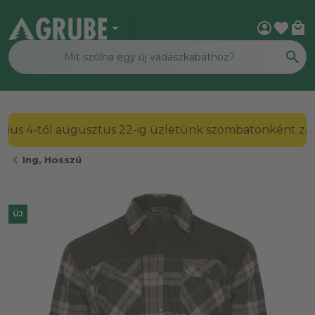
arrow_drop_down
account_circle
favorite
local_mall
2026. július 4-től augusztus 22-ig üzletünk szombato
chevron_left
Ing, Hosszú
ÚJ