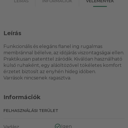
LEÍRÁS
INFORMÁCIÓK
VÉLEMÉNYEK
Leírás
Funkcionális és elegáns flanel ing rugalmas
membránnal bélelve, az időjárás viszontagságai ellen.
Praktikusan patenttel záródik. Kiválóan használható
külső ruhaként, egy aláöltözővel tökéletes komfort
érzetet biztosít az enyhén hideg időben.
Varrások nincsenek ragasztva.
Információk
FELHASZNÁLÁSI TERÜLET
Igen
Vadász