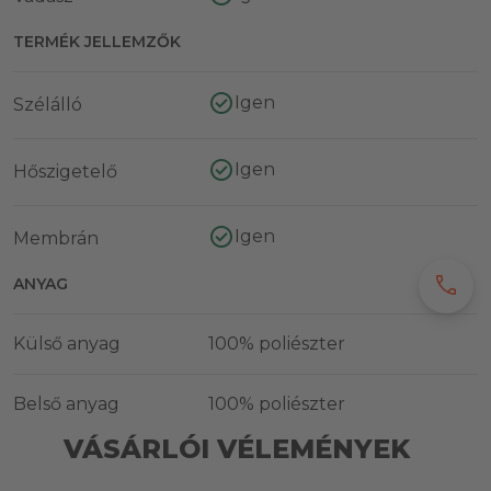
TERMÉK JELLEMZŐK
Igen
Szélálló
Igen
Hőszigetelő
Igen
Membrán
call
ANYAG
Külső anyag
100% poliészter
Belső anyag
100% poliészter
VÁSÁRLÓI VÉLEMÉNYEK