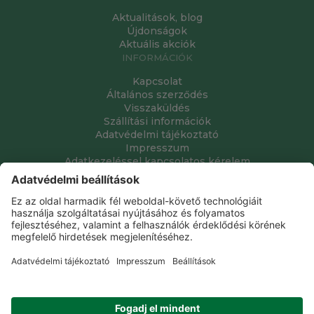
Aktualitások, blog
Újdonságok
Aktuális akciók
INFORMÁCIÓK
Kapcsolat
Általános szerződés
Visszaküldés
Szállítási információk
Adatvédelmi tájékoztató
Impresszum
Adatkezeléssel kapcsolatos kérelem