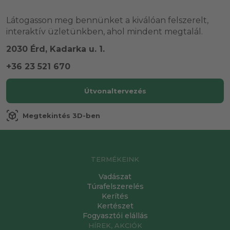
Látogasson meg bennünket a kiválóan felszerelt,
interaktív üzletünkben, ahol mindent megtalál.
2030 Érd, Kadarka u. 1.
+36 23 521 670
Útvonaltervezés
view_in_ar
Megtekintés 3D-ben
TERMÉKEINK
Vadászat
Túrafelszerelés
Kerítés
Kertészet
Fogyasztói elállás
HÍREK, AKCIÓK