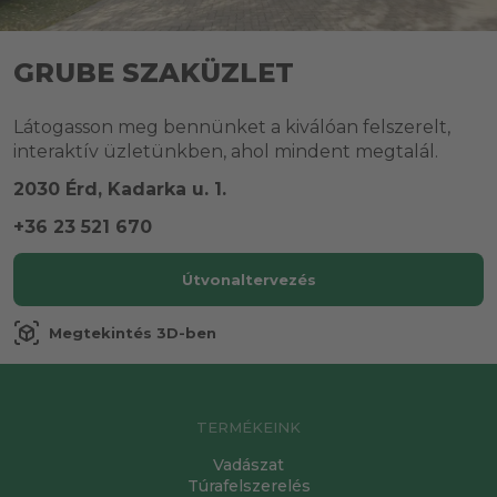
GRUBE SZAKÜZLET
Látogasson meg bennünket a kiválóan felszerelt,
interaktív üzletünkben, ahol mindent megtalál.
2030 Érd, Kadarka u. 1.
+36 23 521 670
Útvonaltervezés
view_in_ar
Megtekintés 3D-ben
TERMÉKEINK
Vadászat
Túrafelszerelés