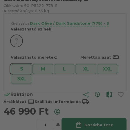
Cikkszám:
90-P5222-778-S
A termék súlya:
0,33 kg
Dark Olive / Dark Sandstone (778) - S
Kiválasztva:
Választható színek:
straighten
Választható méretek:
Mérettáblázat
S
M
L
XL
XXL
3XL
share
Raktáron
view_list
local_shipping
Ártáblázat
Szállítási információk
46 990
Ft
local_mall
Kosárba tesz
db