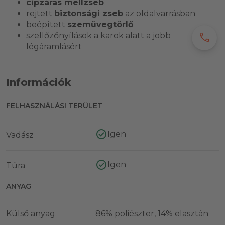
cipzáras mellzseb
rejtett
biztonsági zseb
az oldalvarrásban
beépített
szemüvegtörlő
szellőzőnyílások a karok alatt a jobb
call
légáramlásért
Információk
FELHASZNÁLÁSI TERÜLET
Igen
Vadász
Igen
Túra
ANYAG
Külső anyag
86% poliészter, 14% elasztán