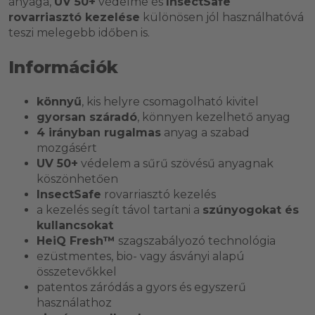
anyaga,
UV 50+
védelme és
InsectSafe
rovarriasztó kezelése
különösen jól használhatóvá
teszi melegebb időben is.
Információk
könnyű
, kis helyre csomagolható kivitel
gyorsan száradó
, könnyen kezelhető anyag
4 irányban rugalmas
anyag a szabad
mozgásért
UV 50+
védelem a sűrű szövésű anyagnak
köszönhetően
InsectSafe
rovarriasztó kezelés
a kezelés segít távol tartani a
szúnyogokat és
kullancsokat
HeiQ Fresh™
szagszabályozó technológia
ezüstmentes, bio- vagy ásványi alapú
összetevőkkel
patentos záródás a gyors és egyszerű
használathoz