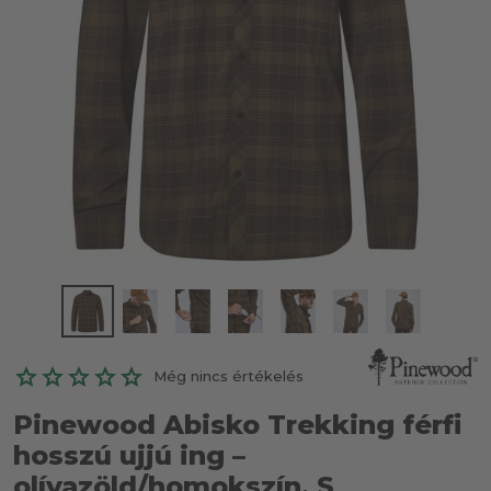
Még nincs értékelés
Pinewood Abisko Trekking férfi
hosszú ujjú ing –
olívazöld/homokszín, S