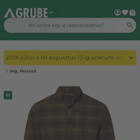
arrow_drop_down
account_circle
favorite
local_mall
2026. július 4-től augusztus 22-ig üzletünk szombato
chevron_left
Ing, Hosszú
ÚJ