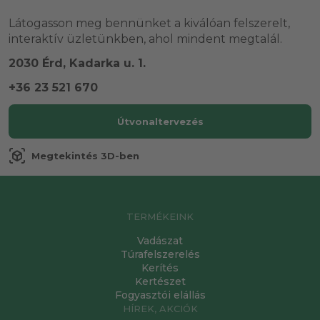
Látogasson meg bennünket a kiválóan felszerelt,
interaktív üzletünkben, ahol mindent megtalál.
2030 Érd, Kadarka u. 1.
+36 23 521 670
Útvonaltervezés
view_in_ar
Megtekintés 3D-ben
TERMÉKEINK
Vadászat
Túrafelszerelés
Kerítés
Kertészet
Fogyasztói elállás
HÍREK, AKCIÓK