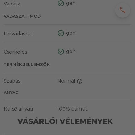
Igen
Vadász
call
VADÁSZATI MÓD
Igen
Lesvadászat
Igen
Cserkelés
TERMÉK JELLEMZŐK
Szabás
Normál
ANYAG
Külső anyag
100% pamut
VÁSÁRLÓI VÉLEMÉNYEK