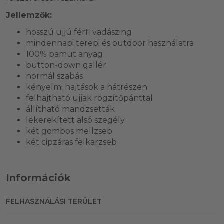
Jellemzők:
hosszú ujjú férfi vadászing
mindennapi terepi és outdoor használatra
100% pamut anyag
button-down gallér
normál szabás
kényelmi hajtások a hátrészen
felhajtható ujjak rögzítőpánttal
állítható mandzsetták
lekerekített alsó szegély
két gombos mellzseb
két cipzáras felkarzseb
Információk
FELHASZNÁLÁSI TERÜLET