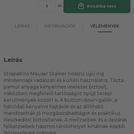
local_mall
Kosárba tesz
db
LEÍRÁS
INFORMÁCIÓK
VÉLEMÉNYEK
Leírás
Strapabíró Mauser Stalker hosszú ujjú ing
mindennapi vadászati és kültéri használatra. Tiszta
pamut anyaga kényelmes viseletet biztosít,
miközben megfelelő tartósságot nyújt terepi
körülmények között is. A button-down gallér, a
hátoldali kényelmi hajtások és az állítható
mandzsetták jó mozgásszabadságot és praktikus
illeszkedést biztosítanak. A mellzsebek és a cipzáras
felkarzsebek hasznos tárolóhelyet kínálnak kisebb
felszerelések számára.