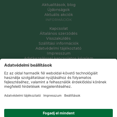
Aktualitások, blog
Újdonságok
Aktuális akciók
INFORMÁCIÓK
Kapcsolat
Általános szerződés
Visszaküldés
Szállítási információk
Adatvédelmi tájékoztató
Impresszum
Adatkezeléssel kapcsolatos kérelem