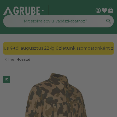
arrow_drop_down
account_circle
favorite
local_mall
2026. július 4-től augusztus 22-ig üzletünk szombato
chevron_left
Ing, Hosszú
ÚJ