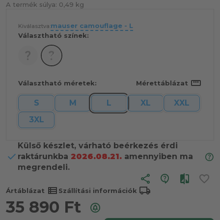
A termék súlya:
0,49 kg
mauser camouflage - L
Kiválasztva:
Választható színek:
straighten
Választható méretek:
Mérettáblázat
S
M
L
XL
XXL
3XL
Külső készlet, várható beérkezés érdi
raktárunkba
2026.08.21.
amennyiben ma
megrendeli.
share
view_list
local_shipping
Ártáblázat
Szállítási információk
35 890
Ft