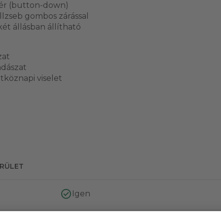
ér (button-down)
ellzseb gombos zárással
ét állásban állítható
zat
adászat
tköznapi viselet
ERÜLET
Igen