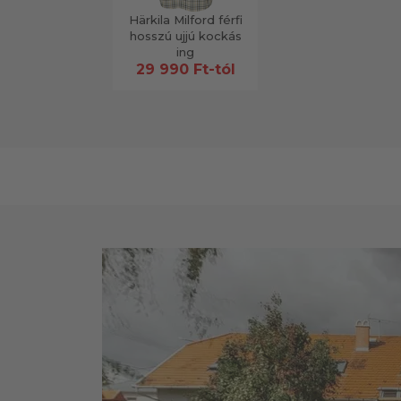
Härkila Milford férfi
hosszú ujjú kockás
ing
29 990 Ft-tól