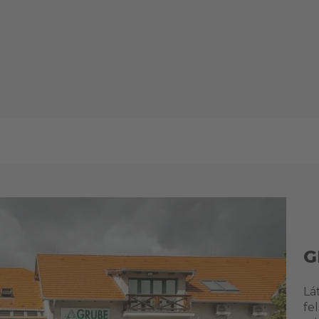
G
Lá
fe