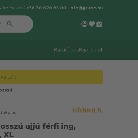
Kérdése van?
+36 30 670 85 00
•
info@grube.hu
account_circle
favorite
local_mall
Katalógus
Kapcsolat
a tart.
Hosszú
rtékelés
osszú ujjú férfi ing,
, XL