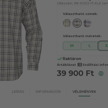
Cikkszám:
98-10253-17-XL
A ter
Választható színek:
Választható méretek:
M
L
X
Raktáron
view_list
Ártáblázat
Szállítási inf
39 900
Ft
LEÍRÁS
INFORMÁCIÓK
VÉLEMÉNYEK