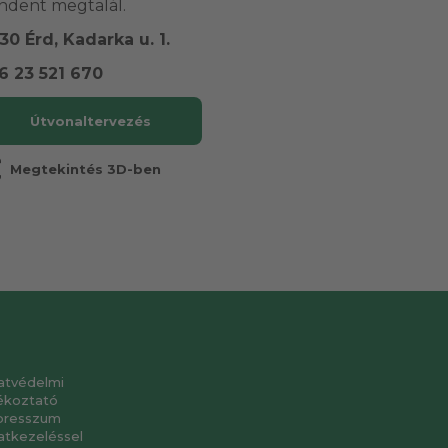
ndent megtalál.
30 Érd, Kadarka u. 1.
6 23 521 670
Útvonaltervezés
r
Megtekintés 3D-ben
atvédelmi
ékoztató
presszum
atkezeléssel