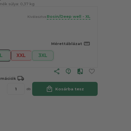
mék súlya:
0,37 kg
Rosin/Deep well - XL
Kiválasztva:
straighten
Mérettáblázat
L
XXL
3XL
share
local_shipping
ormációk
local_mall
Kosárba tesz
db