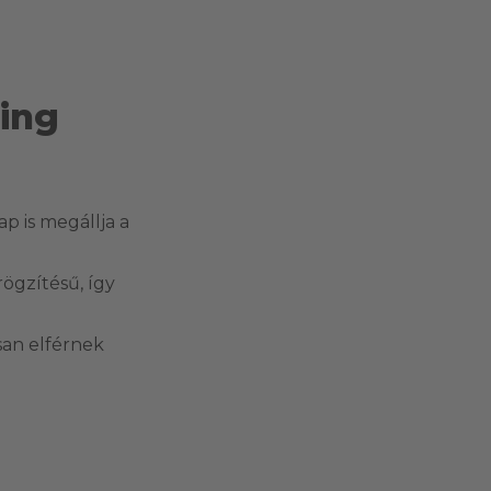
 ing
ap is megállja a
ögzítésű, így
san elférnek