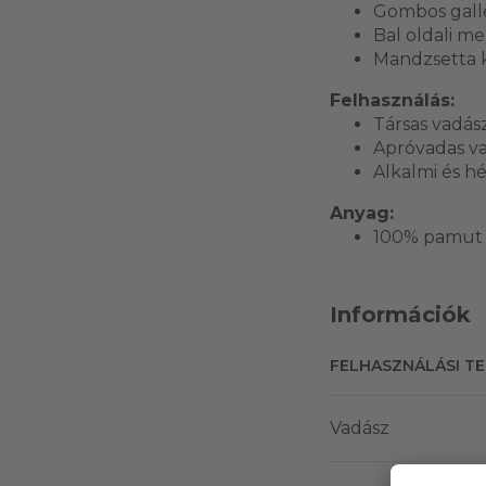
Gombos gall
Bal oldali m
Mandzsetta k
Felhasználás:
Társas vadás
Apróvadas v
Alkalmi és hé
Anyag:
100% pamut
Információk
FELHASZNÁLÁSI T
Vadász