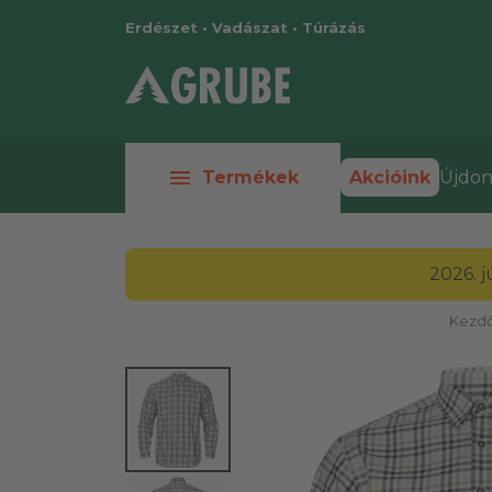
Erdészet • Vadászat • Túrázás
menu
Termékek
Akcióink
Újdon
2026. 
Kezdő