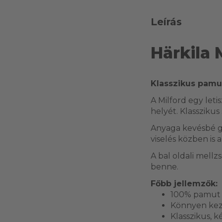
Leírás
Härkila 
Klasszikus pamut
A Milford egy leti
helyét. Klassziku
Anyaga kevésbé gy
viselés közben is 
A bal oldali mell
benne.
Főbb jellemzők:
100% pamut
Könnyen keze
Klasszikus, k