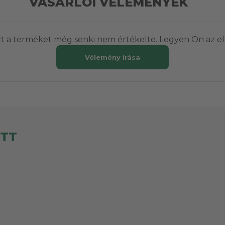
VÁSÁRLÓI VÉLEMÉNYEK
t a terméket még senki nem értékelte. Legyen Ön az el
Vélemény írása
ETT