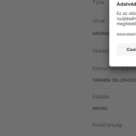
Túra
Utcai
VADÁSZATI MÓD
Vadász hétközna
Szezonális csopor
TERMÉK JELLEMZŐ
Szabás
ANYAG
Külső anyag