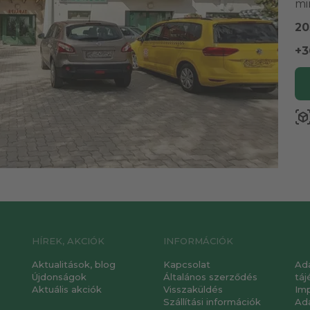
mi
20
+3
view_in_a
HÍREK, AKCIÓK
INFORMÁCIÓK
Aktualitások, blog
Kapcsolat
Ad
Újdonságok
Általános szerződés
táj
Aktuális akciók
Visszaküldés
Im
Szállítási információk
Ad