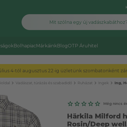
ságok
Bolhapiac
Márkáink
Blog
OTP Áruhitel
július 4-től augusztus 22-ig üzletünk szombatonként zárv
chevron_right
chevron_right
chevron_right
chevron_right
oldal
Vadászat, túrázás és szabadidő
Ruházat
Ingek
Ing, 
Még nincs é
Härkila Milford h
Rosin/Deep well