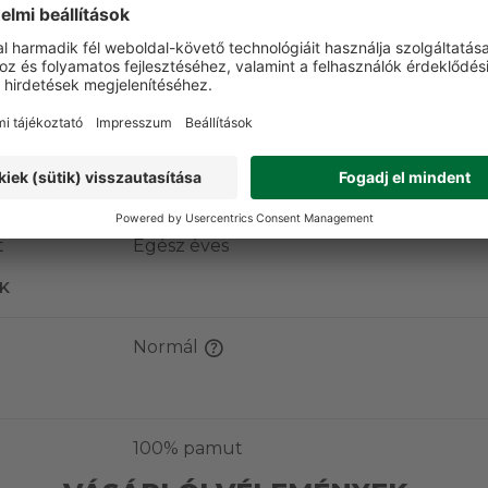
Igen
Igen
Igen
pok
t
Egész éves
K
Normál
100% pamut