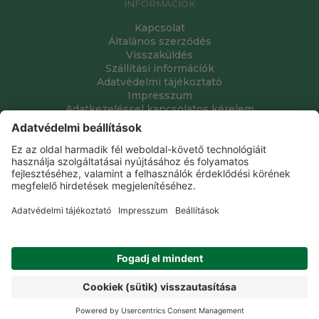
INFORMÁCIÓK
Kapcsolat
Általános szerződés
Visszaküldés
Szállítási információk
Adatvédelmi tájékoztató
Impresszum
Adatkezeléssel kapcsolatos kérelem
Grube Kft. © 2009 - 2026. Minden jog fenntartva. All rights
reserved.
Tervezte és készítette:
Vision-Software, az Octopus 8 ERP
forgalmazója
.