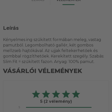
Leírás
Kényelmes ing szűkített formában meleg, vastag
pamutból. Legombolható gallér, két gombos
mellzseb hajtókával. Az ujjak feltekerhetőek és
gombbal rögzíthetőek. Kerekített szegély. Szabás:
Slim Fit = szűkített fazon. Anyag: 100% pamut.
VÁSÁRLÓI VÉLEMÉNYEK
5
(2 vélemény)
5