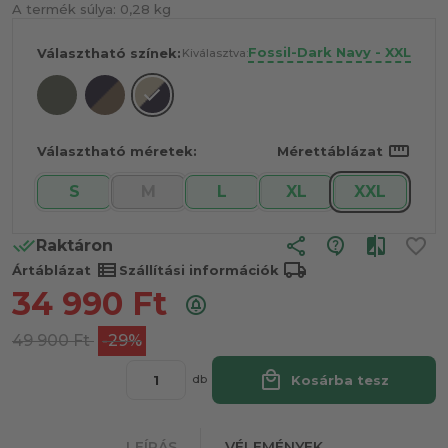
A termék súlya:
0,28 kg
Fossil-Dark Navy - XXL
Választható színek:
Kiválasztva:
straighten
Választható méretek:
Mérettáblázat
S
M
L
XL
XXL
share
Raktáron
view_list
local_shipping
Ártáblázat
Szállítási információk
34 990
Ft
49 900
Ft
-29%
local_mall
Kosárba tesz
db
LEÍRÁS
VÉLEMÉNYEK