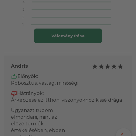
4
3
2
1
Vélemény írása
Andris
Előnyök:
Robosztus, vastag, minőségi
Hátrányok:
Árképzése az itthoni viszonyokhoz kissé drága
Ugyanazt tudom
elmondani, mint az
előző termék
értékelésében, ebben
call