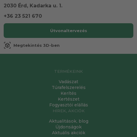
2030 Érd, Kadarka u. 1.
+36 23 521 670
Útvonaltervezés
view_in_ar
Megtekintés 3D-ben
TERMÉKEINK
Vadászat
Túrafelszerelés
Kerítés
Kertészet
Fogyasztói elállás
HÍREK, AKCIÓK
Aktualitások, blog
Újdonságok
Aktuális akciók