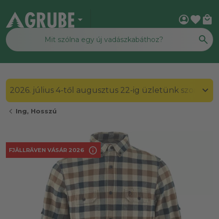
arrow_drop_down
account_circle
favorite
local_mall
2026. július 4-től augusztus 22-ig üzletünk szombato
chevron_left
Ing, Hosszú
info
FJÄLLRÄVEN VÁSÁR 2026