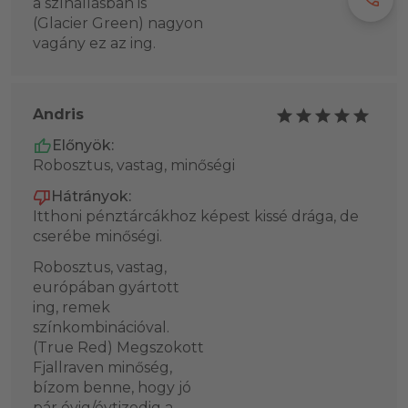
a színállásban is
(Glacier Green) nagyon
vagány ez az ing.
Andris
Előnyök:
Robosztus, vastag, minőségi
Hátrányok:
Itthoni pénztárcákhoz képest kissé drága, de
cserébe minőségi.
Robosztus, vastag,
európában gyártott
ing, remek
színkombinációval.
(True Red) Megszokott
Fjallraven minőség,
bízom benne, hogy jó
pár évig/évtizedig a