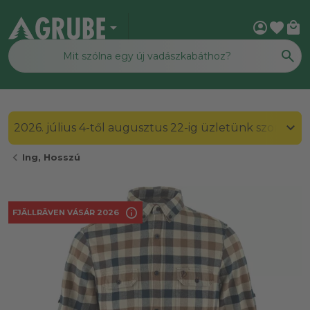
arrow_drop_down
account_circle
favorite
local_mall
2026. július 4-től augusztus 22-ig üzletünk szombato
chevron_left
Ing, Hosszú
info
FJÄLLRÄVEN VÁSÁR 2026