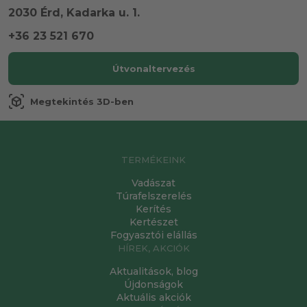
2030 Érd, Kadarka u. 1.
+36 23 521 670
Útvonaltervezés
view_in_ar
Megtekintés 3D-ben
TERMÉKEINK
Vadászat
Túrafelszerelés
Kerítés
Kertészet
Fogyasztói elállás
HÍREK, AKCIÓK
Aktualitások, blog
Újdonságok
Aktuális akciók