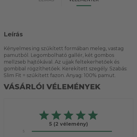
Leírás
Kényelmes ing szűkített formában meleg, vastag
pamutból. Legombolható gallér, két gombos
mellzseb hajtókával. Az ujjak feltekerhetőek és
gombbal rögzíthetőek. Kerekített szegély. Szabás:
Slim Fit = szűkített fazon. Anyag: 100% pamut.
VÁSÁRLÓI VÉLEMÉNYEK
5
(2 vélemény)
5