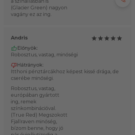
a színállásban is
(Glacier Green) nagyon
vagány ez az ing.
Andris
Előnyök:
Robosztus, vastag, minőségi
Hátrányok:
Itthoni pénztárcákhoz képest kissé drága, de
cserébe minőségi.
Robosztus, vastag,
európában gyártott
ing, remek
színkombinációval.
(True Red) Megszokott
Fjallraven minőség,
bízom benne, hogy jó
pár évig/évtizedig a