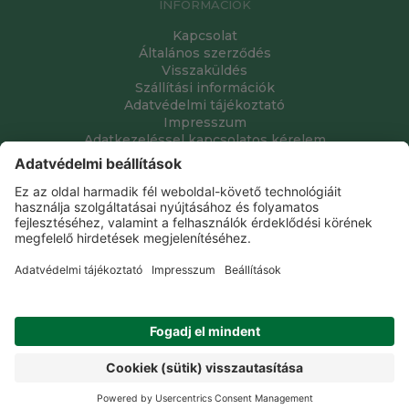
INFORMÁCIÓK
Kapcsolat
Általános szerződés
Visszaküldés
Szállítási információk
Adatvédelmi tájékoztató
Impresszum
Adatkezeléssel kapcsolatos kérelem
Grube Kft. © 2009 - 2026. Minden jog fenntartva. All rights
reserved.
Tervezte és készítette:
Vision-Software, az Octopus 8 ERP
forgalmazója
.