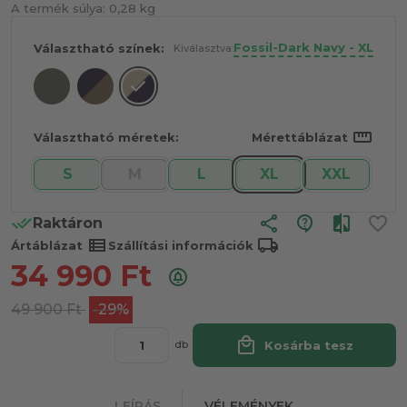
A termék súlya:
0,28 kg
Fossil-Dark Navy - XL
Választható színek:
Kiválasztva:
straighten
Választható méretek:
Mérettáblázat
S
M
L
XL
XXL
share
Raktáron
view_list
local_shipping
Ártáblázat
Szállítási információk
34 990
Ft
49 900
Ft
-29%
local_mall
Kosárba tesz
db
LEÍRÁS
VÉLEMÉNYEK