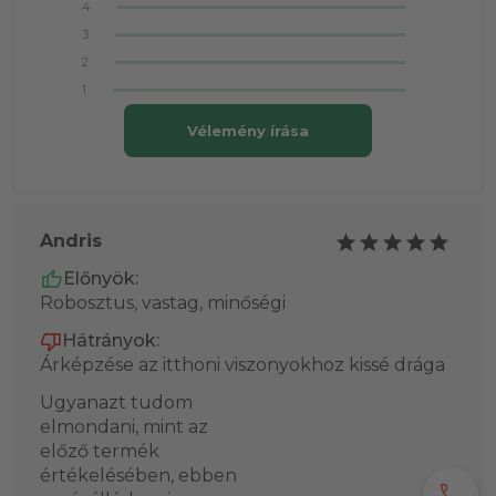
4
3
2
1
Vélemény írása
Andris
Előnyök:
Robosztus, vastag, minőségi
Hátrányok:
Árképzése az itthoni viszonyokhoz kissé drága
Ugyanazt tudom
elmondani, mint az
előző termék
értékelésében, ebben
call