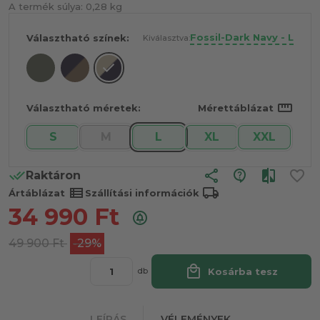
A termék súlya:
0,28 kg
Fossil-Dark Navy - L
Választható színek:
Kiválasztva:
straighten
Választható méretek:
Mérettáblázat
S
M
L
XL
XXL
share
Raktáron
view_list
local_shipping
Ártáblázat
Szállítási információk
34 990
Ft
49 900
Ft
-29%
local_mall
Kosárba tesz
db
LEÍRÁS
VÉLEMÉNYEK