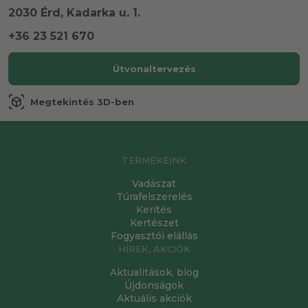
2030 Érd, Kadarka u. 1.
+36 23 521 670
Útvonaltervezés
view_in_ar
Megtekintés 3D-ben
TERMÉKEINK
Vadászat
Túrafelszerelés
Kerítés
Kertészet
Fogyasztói elállás
HÍREK, AKCIÓK
Aktualitások, blog
Újdonságok
Aktuális akciók