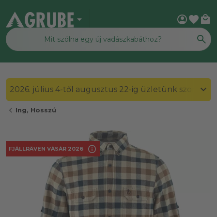
arrow_drop_down
account_circle
favorite
local_mall
2026. július 4-től augusztus 22-ig üzletünk szombato
chevron_left
Ing, Hosszú
info
FJÄLLRÄVEN VÁSÁR 2026