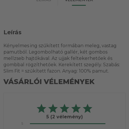
Leírás
Kényelmes ing szűkített formában meleg, vastag
pamutból. Legombolható gallér, két gombos
mellzseb hajtókával. Az ujjak feltekerhetőek és
gombbal rögzíthetőek. Kerekített szegély. Szabás:
Slim Fit = szűkített fazon. Anyag: 100% pamut.
VÁSÁRLÓI VÉLEMÉNYEK
5
(2 vélemény)
5