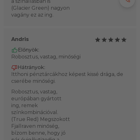
a színállásban is
(Glacier Green) nagyon
vagány ez az ing.
Andris
Előnyök:
Robosztus, vastag, minőségi
Hátrányok:
Itthoni pénztárcákhoz képest kissé drága, de
cserébe minőségi.
Robosztus, vastag,
európában gyártott
ing, remek
színkombinációval.
(True Red) Megszokott
Fjallraven minőség,
bízom benne, hogy jó
pár évig/évtizedig a