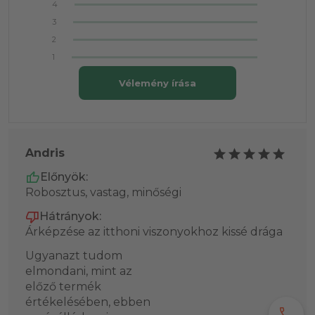
4
3
2
1
Vélemény írása
Andris
Előnyök:
Robosztus, vastag, minőségi
Hátrányok:
Árképzése az itthoni viszonyokhoz kissé drága
Ugyanazt tudom
elmondani, mint az
előző termék
értékelésében, ebben
call