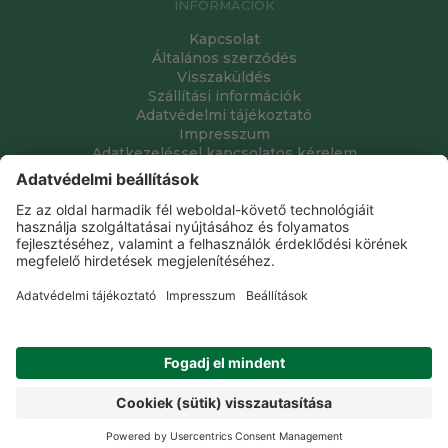
INFORMÁCIÓK
Kapcsolat
Általános szerződés
Visszaküldés
Szállítási információk
Adatvédelmi tájékoztató
Impresszum
Adatkezeléssel kapcsolatos kérelem
Grube Kft. © 2009 - 2026. Minden jog fenntartva. All rights
reserved.
Tervezte és készítette:
Vision-Software, az Octopus 8 ERP
forgalmazója
.