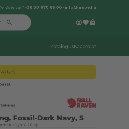
Kérdése van?
+36 30 670 85 00
•
info@grube.hu
account_circle
favorite
local_mall
Katalógus
Kapcsolat
a tart.
Hosszú
rtékelés
Ing, Fossil-Dark Navy, S
ermék súlya:
0,28 kg