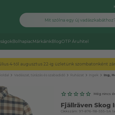
ságok
Bolhapiac
Márkáink
Blog
OTP Áruhitel
július 4-től augusztus 22-ig üzletünk szombatonként zárv
chevron_right
chevron_right
chevron_right
chevron_right
oldal
Vadászat, túrázás és szabadidő
Ruházat
Ingek
Ing, 
Még nincs é
Fjällräven Skog 
Cikkszám:
97-876-118-555-S
A t