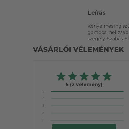
Leírás
Kényelmes ing sz
gombos mellzseb h
szegély. Szabás: S
VÁSÁRLÓI VÉLEMÉNYEK
5
(2 vélemény)
5
4
3
2
1