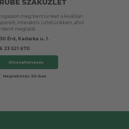
RUBE SZAKÜZLET
togasson meg bennünket a kiválóan
lszerelt, interaktív üzletünkben, ahol
ndent megtalál.
30 Érd, Kadarka u. 1.
6 23 521 670
Útvonaltervezés
r
Megtekintés 3D-ben