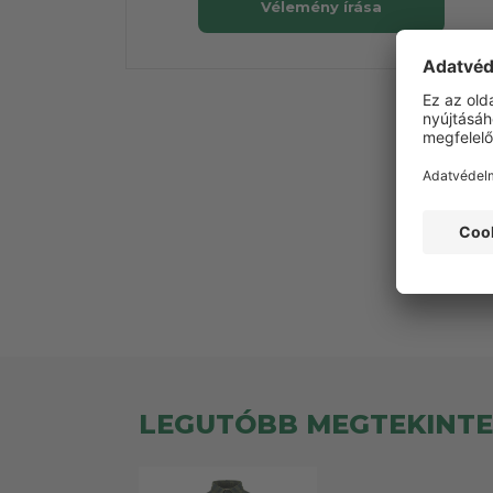
Vélemény írása
LEGUTÓBB MEGTEKINT