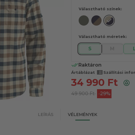
Választható színek:
Választható méretek:
S
M
Raktáron
view_list
Ártáblázat
Szállítási inf
34 990
Ft
49 900
Ft
-29%
LEÍRÁS
VÉLEMÉNYEK