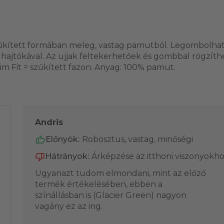
űkített formában meleg, vastag pamutból. Legombolható
ajtókával. Az ujjak feltekerhetőek és gombbal rögzíth
lim Fit = szűkített fazon. Anyag: 100% pamut.
Andris
Előnyök:
Robosztus, vastag, minőségi
Hátrányok:
Árképzése az itthoni viszonyokho
Ugyanazt tudom elmondani, mint az előző
termék értékelésében, ebben a
színállásban is (Glacier Green) nagyon
vagány ez az ing.