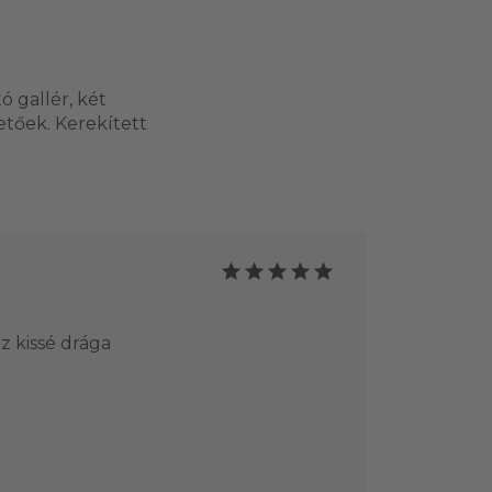
 gallér, két
etőek. Kerekített
z kissé drága