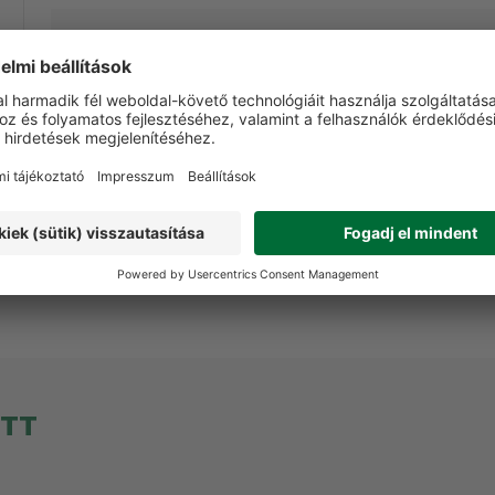
Andris
Előnyök:
Robosztus, vastag, minőségi
Hátrányok:
Itthoni pénztárcákhoz képest kis
Robosztus, vastag, európában gyártott ing,
remek színkombinációval. (True Red)
Megszokott Fjallraven minőség, bízom
benne, hogy jó pár évig/évtizedig a
ruhatáram része lesz.
ETT