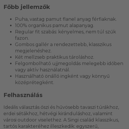
Főbb jellemzők
Puha, vastag pamut flanel anyag férfiaknak.
100% organikus pamut alapanyag.
Regular fit szabás: kényelmes, nem túl szűk
fazon.
Gombos gallér a rendezettebb, klasszikus
megjelenéshez.
Két mellzseb praktikus tároláshoz.
Felgombolható ujjmegoldás melegebb időben
vagy aktív használatnál.
Használható önálló ingként vagy könnyű
középrétegként.
Felhasználás
Ideális választás őszi és hűvösebb tavaszi túrákhoz,
erdei sétákhoz, hétvégi kiránduláshoz, valamint
városi outdoor viselethez. A Singi család klasszikus,
tartós karakteréhez illeszkedik: egyszerű,