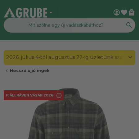
arrow_drop_down
account_circle
favorite
local_mall
2026. július 4-től augusztus 22-ig üzletünk szombato
chevron_left
Hosszú ujjú ingek
info
FJÄLLRÄVEN VÁSÁR 2026