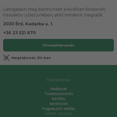
Látogasson meg bennünket a kiválóan felszerelt,
interaktív üzletünkben, ahol mindent megtalál.
2030 Érd, Kadarka u. 1.
+36 23 521 670
Útvonaltervezés
view_in_ar
Megtekintés 3D-ben
TERMÉKEINK
Vadászat
Túrafelszerelés
Kerítés
Kertészet
Fogyasztói elállás
HÍREK, AKCIÓK