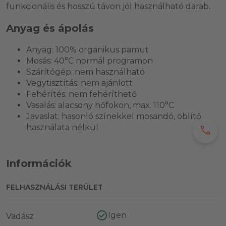
funkcionális és hosszú távon jól használható darab.
Anyag és ápolás
Anyag: 100% organikus pamut
Mosás: 40°C normál programon
Szárítógép: nem használható
Vegytisztítás: nem ajánlott
Fehérítés: nem fehéríthető
Vasalás: alacsony hőfokon, max. 110°C
Javaslat: hasonló színekkel mosandó, öblítő
használata nélkül
call
Információk
FELHASZNÁLÁSI TERÜLET
Igen
Vadász