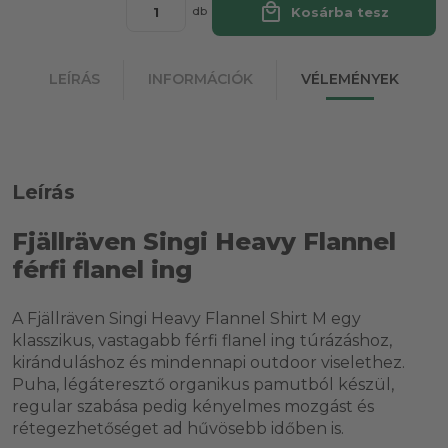
local_mall
Kosárba tesz
db
LEÍRÁS
INFORMÁCIÓK
VÉLEMÉNYEK
Leírás
Fjällräven Singi Heavy Flannel
férfi flanel ing
A Fjällräven Singi Heavy Flannel Shirt M egy
klasszikus, vastagabb férfi flanel ing túrázáshoz,
kiránduláshoz és mindennapi outdoor viselethez.
Puha, légáteresztő organikus pamutból készül,
regular szabása pedig kényelmes mozgást és
rétegezhetőséget ad hűvösebb időben is.