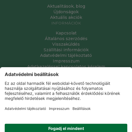
Aktualitások, blog
Újdonságok
Aktuális akciók
INFORMÁCIÓK
Kapcsolat
Általános szerződés
Visszaküldés
Szállítási információk
Adatvédelmi tájékoztató
Impresszum
Adatkezeléssel kapcsolatos kérelem