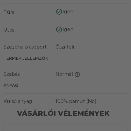
Igen
Túra
Igen
Utcai
Szezonális csoport
Őszi-téli
TERMÉK JELLEMZŐK
Szabás
Normál
ANYAG
Külső anyag
100% pamut (bio)
VÁSÁRLÓI VÉLEMÉNYEK