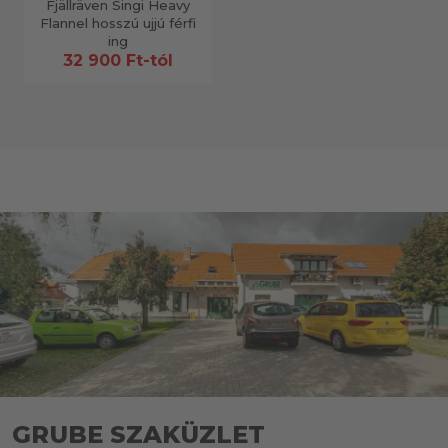
Fjällräven Singi Heavy
Flannel hosszú ujjú férfi
ing
32 900 Ft-tól
GRUBE SZAKÜZLET