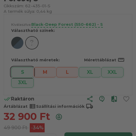
Cikkszám:
62-435-01-S
A termék súlya:
0,44 kg
Black-Deep Forest (550-662) - S
Kiválasztva:
Választható színek:
straighten
Választható méretek:
Mérettáblázat
S
M
L
XL
XXL
3XL
share
Raktáron
view_list
local_shipping
Ártáblázat
Szállítási információk
32 900
Ft
49 900
Ft
-34%