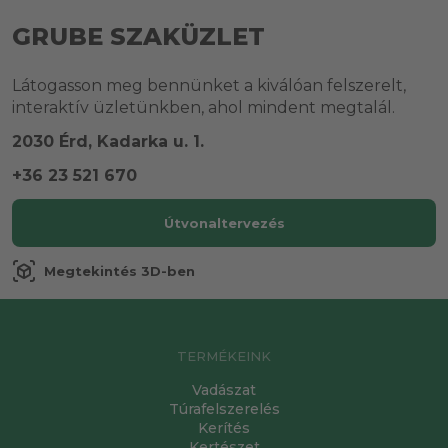
GRUBE SZAKÜZLET
Látogasson meg bennünket a kiválóan felszerelt,
interaktív üzletünkben, ahol mindent megtalál.
2030 Érd, Kadarka u. 1.
+36 23 521 670
Útvonaltervezés
view_in_ar
Megtekintés 3D-ben
TERMÉKEINK
Vadászat
Túrafelszerelés
Kerítés
Kertészet