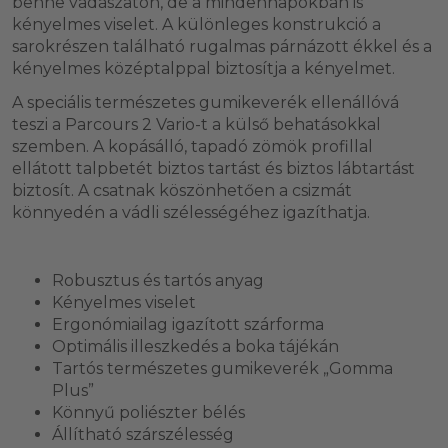
benne vadászaton, de a mindennapokban is
kényelmes viselet. A különleges konstrukció a
sarokrészen található rugalmas párnázott ékkel és a
kényelmes középtalppal biztosítja a kényelmet.
A speciális természetes gumikeverék ellenállóvá
teszi a Parcours 2 Vario-t a külső behatásokkal
szemben. A kopásálló, tapadó zömök profillal
ellátott talpbetét biztos tartást és biztos lábtartást
biztosít. A csatnak köszönhetően a csizmát
könnyedén a vádli szélességéhez igazíthatja.
Robusztus és tartós anyag
Kényelmes viselet
Ergonómiailag igazított szárforma
Optimális illeszkedés a boka tájékán
Tartós természetes gumikeverék „Gomma
Plus”
Könnyű poliészter bélés
Állítható szárszélesség