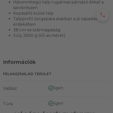
Háromrétegű talp rugalmas párnázó ékkel a
sarokrészen
Kopásálló külső talp
call
Talpprofil zergepata alakban a jó tapadás
érdekében
38 cm-es szármagasság
Súly 2600 g (43-as méret)
Információk
FELHASZNÁLÁSI TERÜLET
Igen
Vadász
Igen
Túra