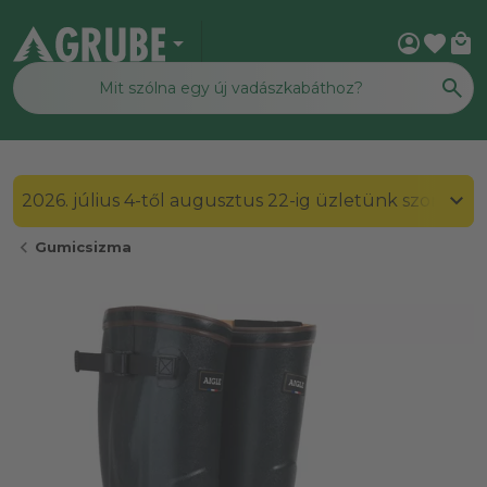
arrow_drop_down
account_circle
favorite
local_mall
2026. július 4-től augusztus 22-ig üzletünk szombato
chevron_left
Gumicsizma