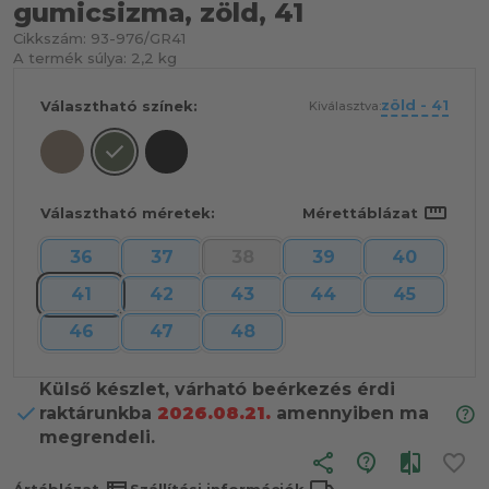
gumicsizma, zöld, 41
Cikkszám:
93-976/GR41
A termék súlya:
2,2 kg
zöld - 41
Választható színek:
Kiválasztva:
straighten
Választható méretek:
Mérettáblázat
36
37
38
39
40
41
42
43
44
45
46
47
48
Külső készlet, várható beérkezés érdi
raktárunkba
2026.08.21.
amennyiben ma
megrendeli.
share
view_list
local_shipping
Ártáblázat
Szállítási információk