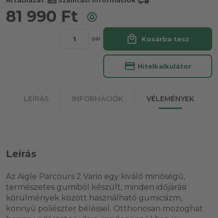
81 990
Ft
local_mall
Kosárba tesz
pár
credit_card
Hitelkalkulátor
LEÍRÁS
INFORMÁCIÓK
VÉLEMÉNYEK
Leírás
Az Aigle Parcours 2 Vario egy kiváló minőségű,
természetes gumiból készült, minden időjárási
körülmények között használható gumicsizm,
könnyű poliészter béléssel. Otthonosan mozoghat