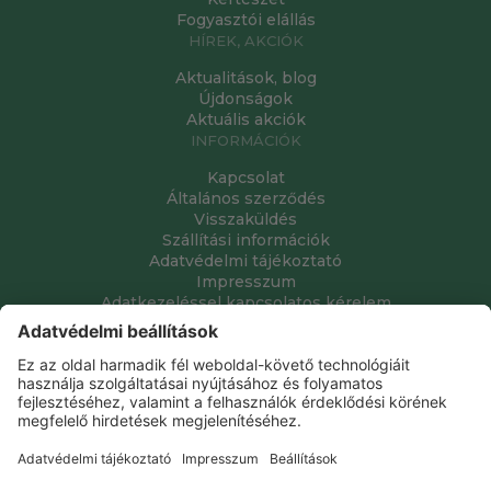
Fogyasztói elállás
HÍREK, AKCIÓK
Aktualitások, blog
Újdonságok
Aktuális akciók
INFORMÁCIÓK
Kapcsolat
Általános szerződés
Visszaküldés
Szállítási információk
Adatvédelmi tájékoztató
Impresszum
Adatkezeléssel kapcsolatos kérelem