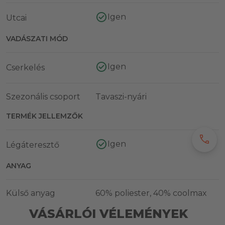
Igen
Utcai
VADÁSZATI MÓD
Igen
Cserkelés
Szezonális csoport
Tavaszi-nyári
TERMÉK JELLEMZŐK
call
Igen
Légáteresztő
ANYAG
Külső anyag
60% poliester, 40% coolmax
VÁSÁRLÓI VÉLEMÉNYEK