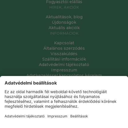
Fogyasztói elállás
HÍREK, AKCIÓK
Aktualitások, blog
Újdonságok
Aktuális akciók
INFORMÁCIÓK
Kapcsolat
Általános szerződés
Visszaküldés
Szállítási információk
Adatvédelmi tájékoztató
Impresszum
Adatkezeléssel kapcsolatos kérelem