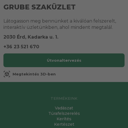
GRUBE SZAKÜZLET
Látogasson meg bennünket a kiválóan felszerelt,
interaktív üzletünkben, ahol mindent megtalál.
2030 Érd, Kadarka u. 1.
+36 23 521 670
Útvonaltervezés
view_in_ar
Megtekintés 3D-ben
TERMÉKEINK
Vadászat
Túrafelszerelés
Kerítés
Kertészet