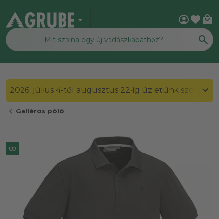
arrow_drop_down
account_circle
favorite
local_mall
2026. július 4-től augusztus 22-ig üzletünk szombato
chevron_left
Galléros póló
ÚJ