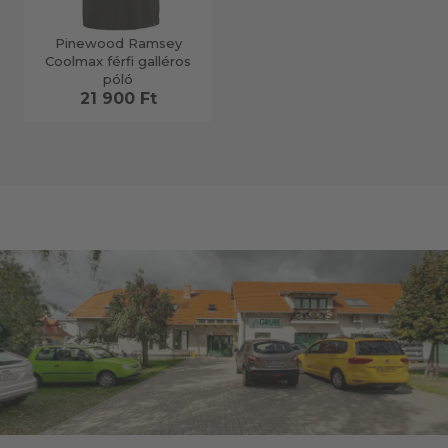
Pinewood Ramsey
Coolmax férfi galléros
póló
21 900 Ft