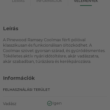
LEÍRÁS
INFORMÁCIÓK
VÉLEMÉNYEK
Leírás
A Pinewood Ramsey Coolmax férfi pólóval
klasszikusan és funkcionálisan öltözködhet. A
Coolmax szövet gyorsan szárad, és gyűrődésmentes.
Tökéletes aktív nyári időtöltésre, akár vadászatra,
akár szabadban, túrázásra és kerékpározásra.
Információk
FELHASZNÁLÁSI TERÜLET
Igen
Vadász