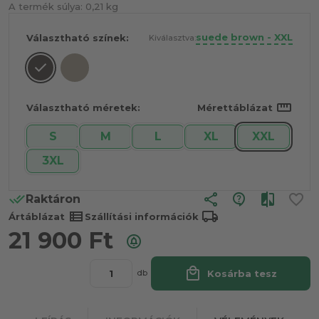
A termék súlya:
0,21 kg
suede brown - XXL
Választható színek:
Kiválasztva:
straighten
Választható méretek:
Mérettáblázat
S
M
L
XL
XXL
3XL
share
Raktáron
view_list
local_shipping
Ártáblázat
Szállítási információk
21 900
Ft
local_mall
Kosárba tesz
db