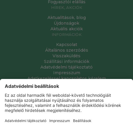
Fogyasztói elállás
HÍREK, AKCIÓK
Aktualitások, blog
Újdonságok
Aktuális akciók
INFORMÁCIÓK
Kapcsolat
Általános szerződés
Visszaküldés
Szállítási információk
Adatvédelmi tájékoztató
Impresszum
Adatkezeléssel kapcsolatos kérelem