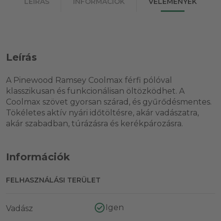
LEÍRÁS
INFORMÁCIÓK
VÉLEMÉNYEK
Leírás
A Pinewood Ramsey Coolmax férfi pólóval
klasszikusan és funkcionálisan öltözködhet. A
Coolmax szövet gyorsan szárad, és gyűrődésmentes.
Tökéletes aktív nyári időtöltésre, akár vadászatra,
akár szabadban, túrázásra és kerékpározásra.
Információk
FELHASZNÁLÁSI TERÜLET
Igen
Vadász