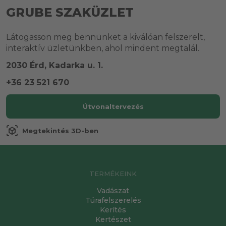
GRUBE SZAKÜZLET
Látogasson meg bennünket a kiválóan felszerelt,
interaktív üzletünkben, ahol mindent megtalál.
2030 Érd, Kadarka u. 1.
+36 23 521 670
Útvonaltervezés
view_in_ar
Megtekintés 3D-ben
TERMÉKEINK
Vadászat
Túrafelszerelés
Kerítés
Kertészet