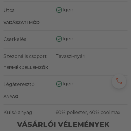
Igen
Utcai
VADÁSZATI MÓD
Igen
Cserkelés
Szezonális csoport
Tavaszi-nyári
TERMÉK JELLEMZŐK
call
Igen
Légáteresztő
ANYAG
Külső anyag
60% poliester, 40% coolmax
VÁSÁRLÓI VÉLEMÉNYEK