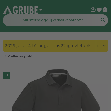
arrow_drop_down
account_circle
favorite
local_mall
2026. július 4-től augusztus 22-ig üzletünk szombato
chevron_left
Galléros póló
ÚJ