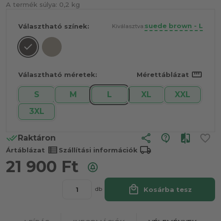
A termék súlya:
0,2 kg
suede brown - L
Választható színek:
Kiválasztva:
straighten
Választható méretek:
Mérettáblázat
S
M
L
XL
XXL
3XL
share
Raktáron
view_list
local_shipping
Ártáblázat
Szállítási információk
21 900
Ft
local_mall
Kosárba tesz
db