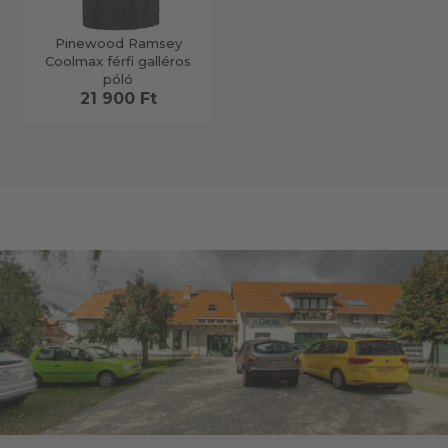
Pinewood Ramsey
Coolmax férfi galléros
póló
21 900 Ft