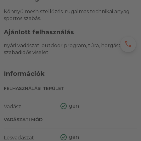
Könnyű mesh szellőzés; rugalmas technikai anyag;
sportos szabás.
Ajánlott felhasználás
call
nyári vadászat, outdoor program, túra, horgászat és
szabadidős viselet.
Információk
FELHASZNÁLÁSI TERÜLET
Igen
Vadász
VADÁSZATI MÓD
Igen
Lesvadászat