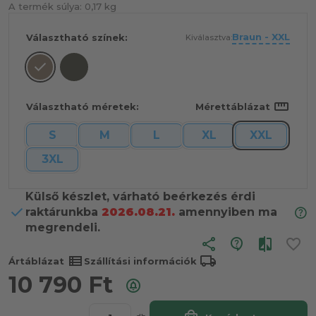
A termék súlya:
0,17 kg
Braun - XXL
Választható színek:
Kiválasztva:
straighten
Választható méretek:
Mérettáblázat
S
M
L
XL
XXL
3XL
Külső készlet, várható beérkezés érdi
raktárunkba
2026.08.21.
amennyiben ma
megrendeli.
share
view_list
local_shipping
Ártáblázat
Szállítási információk
10 790
Ft