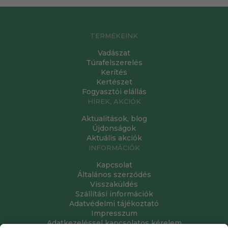
TERMÉKEINK
Vadászat
Túrafelszerelés
Kerítés
Kertészet
Fogyasztói elállás
HÍREK, AKCIÓK
Aktualitások, blog
Újdonságok
Aktuális akciók
INFORMÁCIÓK
Kapcsolat
Általános szerződés
Visszaküldés
Szállítási információk
Adatvédelmi tájékoztató
Impresszum
Adatkezeléssel kapcsolatos kérelem