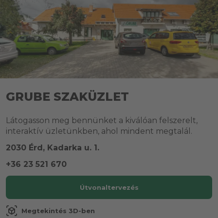
GRUBE SZAKÜZLET
Látogasson meg bennünket a kiválóan felszerelt,
interaktív üzletünkben, ahol mindent megtalál.
2030 Érd, Kadarka u. 1.
+36 23 521 670
Útvonaltervezés
view_in_ar
Megtekintés 3D-ben