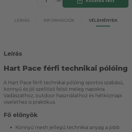
local_mall
Kosárba tesz
db
LEÍRÁS
INFORMÁCIÓK
VÉLEMÉNYEK
Leírás
Hart Pace férfi technikai pólóing
A Hart Pace férfi technikai pólóing sportos szabású,
könnyű és jól szellőző felső meleg napokra.
Vadászathoz, outdoor használathoz és hétköznapi
viselethez is praktikus.
Fő előnyök
Könnyű mesh jellegű technikai anyag a jobb