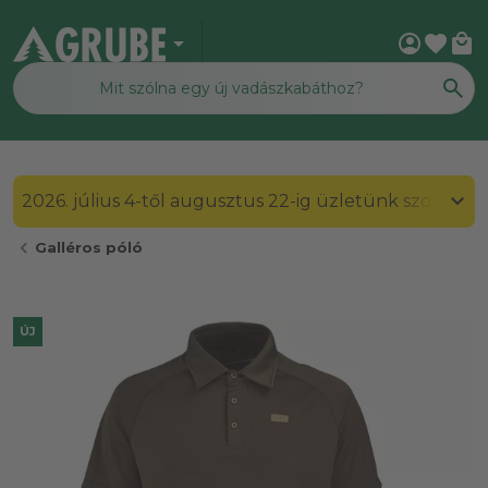
arrow_drop_down
account_circle
favorite
local_mall
2026. július 4-től augusztus 22-ig üzletünk szombato
chevron_left
Galléros póló
ÚJ