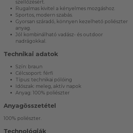
szellőzésért.
Rugalmas kivitel a kényelmes mozgáshoz.
Sportos, modern szabás.
Gyorsan száradó, könnyen kezelhető poliészter
anyag.
Jól kombinálható vadász- és outdoor
nadrágokkal.
Technikai adatok
Szín: braun
Célcsoport: férfi
Típus: technikai pólóing
Időszak: meleg, aktív napok
Anyag: 100% poliészter
Anyagösszetétel
100% poliészter.
Technológiák