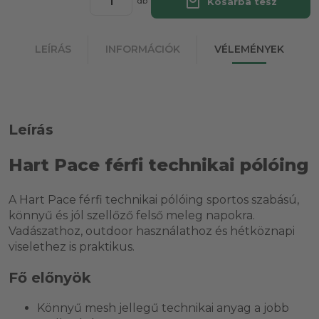
local_mall
Kosárba tesz
db
LEÍRÁS
INFORMÁCIÓK
VÉLEMÉNYEK
Leírás
Hart Pace férfi technikai pólóing
A Hart Pace férfi technikai pólóing sportos szabású,
könnyű és jól szellőző felső meleg napokra.
Vadászathoz, outdoor használathoz és hétköznapi
viselethez is praktikus.
Fő előnyök
Könnyű mesh jellegű technikai anyag a jobb