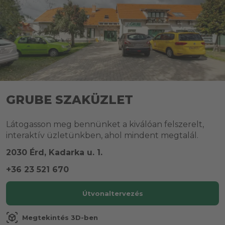
GRUBE SZAKÜZLET
Látogasson meg bennünket a kiválóan felszerelt,
interaktív üzletünkben, ahol mindent megtalál.
2030 Érd, Kadarka u. 1.
+36 23 521 670
Útvonaltervezés
view_in_ar
Megtekintés 3D-ben