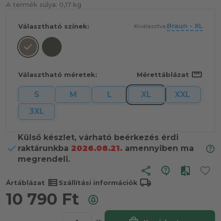
A termék súlya:
0,17 kg
Braun - XL
Választható színek:
Kiválasztva:
straighten
Választható méretek:
Mérettáblázat
S
M
L
XL
XXL
3XL
Külső készlet, várható beérkezés érdi
raktárunkba
2026.08.21.
amennyiben ma
megrendeli.
share
view_list
local_shipping
Ártáblázat
Szállítási információk
10 790
Ft