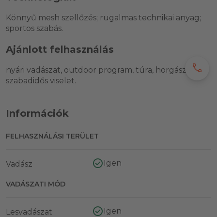
Könnyű mesh szellőzés; rugalmas technikai anyag;
sportos szabás.
Ajánlott felhasználás
call
nyári vadászat, outdoor program, túra, horgászat és
szabadidős viselet.
Információk
FELHASZNÁLÁSI TERÜLET
Igen
Vadász
VADÁSZATI MÓD
Igen
Lesvadászat