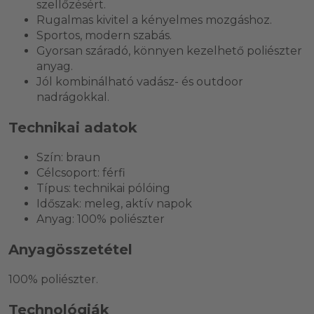
szellőzésért.
Rugalmas kivitel a kényelmes mozgáshoz.
Sportos, modern szabás.
Gyorsan száradó, könnyen kezelhető poliészter
anyag.
Jól kombinálható vadász- és outdoor
nadrágokkal.
Technikai adatok
Szín: braun
Célcsoport: férfi
Típus: technikai pólóing
Időszak: meleg, aktív napok
Anyag: 100% poliészter
Anyagösszetétel
100% poliészter.
Technológiák