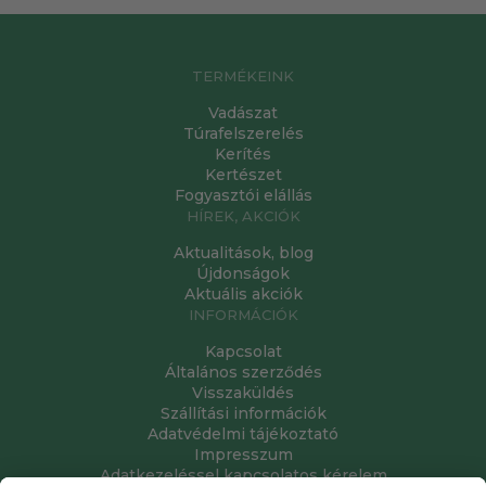
TERMÉKEINK
Vadászat
Túrafelszerelés
Kerítés
Kertészet
Fogyasztói elállás
HÍREK, AKCIÓK
Aktualitások, blog
Újdonságok
Aktuális akciók
INFORMÁCIÓK
Kapcsolat
Általános szerződés
Visszaküldés
Szállítási információk
Adatvédelmi tájékoztató
Impresszum
Adatkezeléssel kapcsolatos kérelem