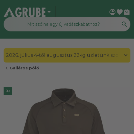
arrow_drop_down
account_circle
favorite
local_mall
2026. július 4-től augusztus 22-ig üzletünk szombato
chevron_left
Galléros póló
ÚJ