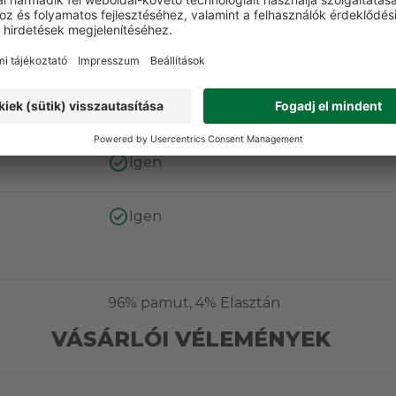
ERÜLET
Igen
Igen
Igen
96% pamut, 4% Elasztán
VÁSÁRLÓI VÉLEMÉNYEK