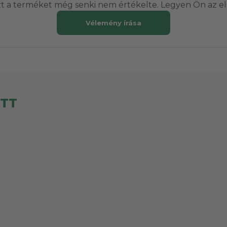
t a terméket még senki nem értékelte. Legyen Ön az el
Vélemény írása
ETT