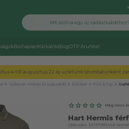
ságok
Bolhapiac
Márkáink
Blog
OTP Áruhitel
július 4-től augusztus 22-ig üzletünk szombatonként zárv
chevron_right
chevron_right
chevron_right
chevron_right
al
Vadászat, túrázás és szabadidő
Ruházat
Póló & Top
Gall
Még nincs é
Hart Hermis férf
Cikkszám:
3473798545
A termék