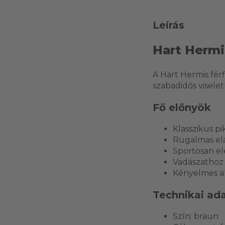
Leírás
Hart Hermi
A Hart Hermis fér
szabadidős visele
Fő előnyök
Klasszikus p
Rugalmas ela
Sportosan el
Vadászathoz 
Kényelmes al
Technikai ad
Szín: braun