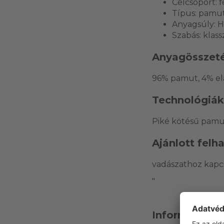
Célcsoport: f
Típus: pamut
Anyagsúly: H
Szabás: klass
Anyagösszeté
96% pamut, 4% el
Technológiák
Piké kötésű pamut
Ajánlott felh
vadászathoz kapcs
"
Információk