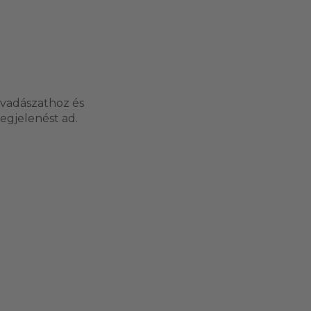
ő vadászathoz és
egjelenést ad.