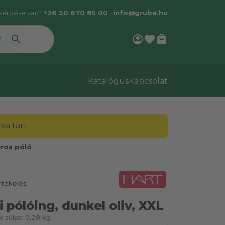
Kérdése van?
+36 30 670 85 00
•
info@grube.hu
account_circle
favorite
local_mall
Katalógus
Kapcsolat
a tart.
éros póló
rtékelés
i pólóing, dunkel oliv, XXL
 súlya:
0,28 kg