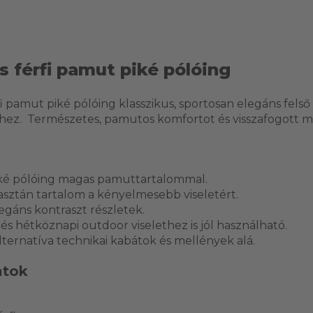
s férfi pamut piké pólóing
fi pamut piké pólóing klasszikus, sportosan elegáns fels
thez. Természetes, pamutos komfortot és visszafogott m
iké pólóing magas pamuttartalommal.
sztán tartalom a kényelmesebb viseletért.
egáns kontraszt részletek.
és hétköznapi outdoor viselethez is jól használható.
ternatíva technikai kabátok és mellények alá.
atok