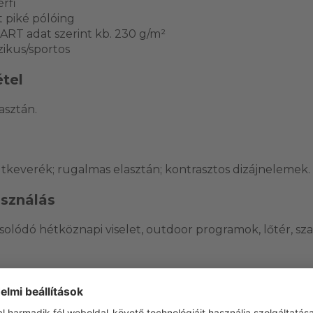
érfi
 piké pólóing
ART adat szerint kb. 230 g/m²
zikus/sportos
tel
asztán.
keverék; rugalmas elasztán; kontrasztos dizájnelemek.
asználás
olódó hétköznapi viselet, outdoor programok, lőtér, sz