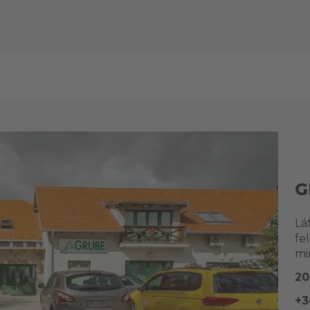
G
Lá
fe
mi
20
+3