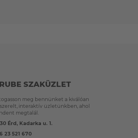
RUBE SZAKÜZLET
togasson meg bennünket a kiválóan
lszerelt, interaktív üzletünkben, ahol
ndent megtalál.
30 Érd, Kadarka u. 1.
6 23 521 670