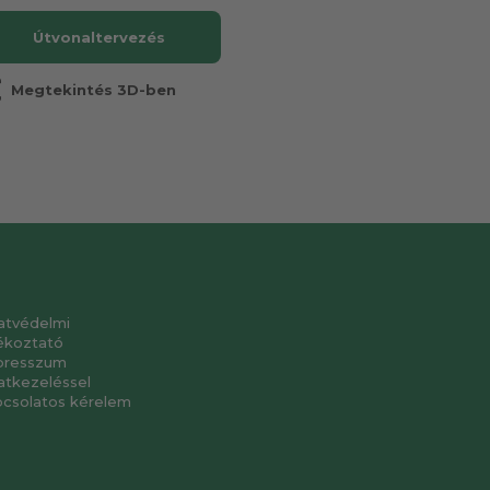
Útvonaltervezés
r
Megtekintés 3D-ben
atvédelmi
ékoztató
presszum
atkezeléssel
pcsolatos kérelem