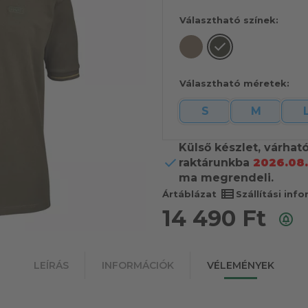
Választható színek:
Választható méretek:
S
M
Külső készlet, várhat
raktárunkba
2026.08.
ma megrendeli.
view_list
Ártáblázat
Szállítási inf
14 490
Ft
LEÍRÁS
INFORMÁCIÓK
VÉLEMÉNYEK