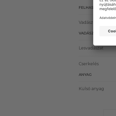
FELHASZNÁLÁSI T
Vadász
VADÁSZATI MÓD
Lesvadászat
Cserkelés
ANYAG
Külső anyag