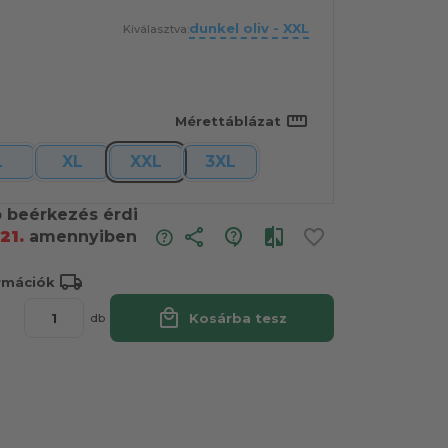
dunkel oliv - XXL
Kiválasztva:
straighten
Mérettáblázat
L
XL
XXL
3XL
ó beérkezés érdi
share
21.
amennyiben
local_shipping
ormációk
local_mall
Kosárba tesz
db