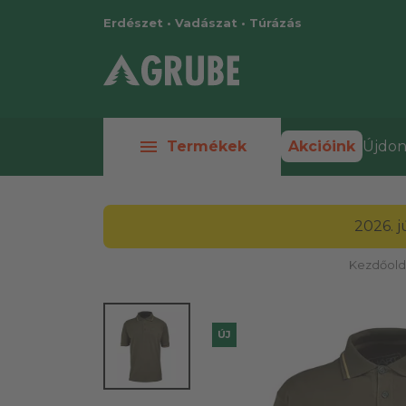
Erdészet • Vadászat • Túrázás
menu
Termékek
Akcióink
Újdon
2026. 
Kezdőold
ÚJ