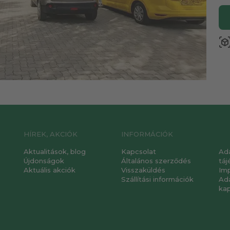
view_in_a
HÍREK, AKCIÓK
INFORMÁCIÓK
Aktualitások, blog
Kapcsolat
Ad
Újdonságok
Általános szerződés
táj
Aktuális akciók
Visszaküldés
Im
Szállítási információk
Ad
ka