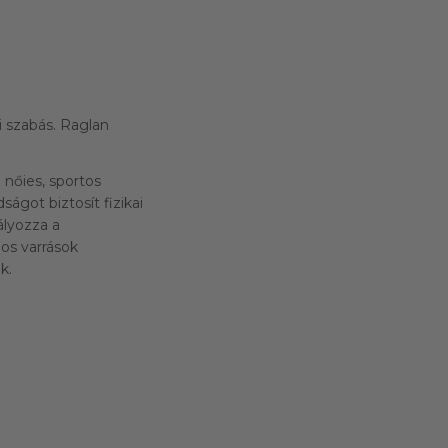
 szabás. Raglan
 nőies, sportos
got biztosít fizikai
ályozza a
os varrások
k.