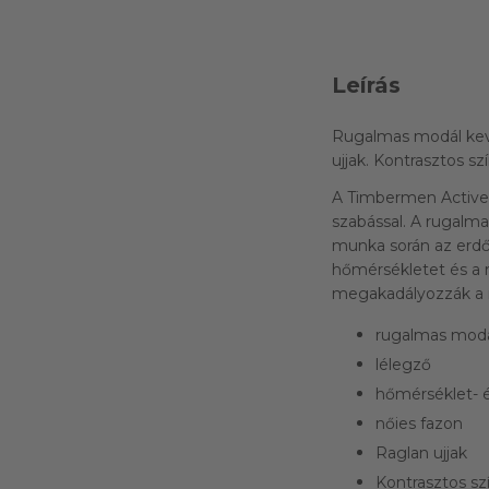
Leírás
Rugalmas modál keve
ujjak. Kontrasztos sz
A Timbermen Active h
szabással. A rugalm
munka során az erdő
hőmérsékletet és a 
megakadályozzák a n
rugalmas modá
lélegző
hőmérséklet- é
nőies fazon
Raglan ujjak
Kontrasztos sz