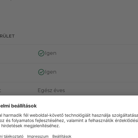
ERÜLET
Igen
Igen
t
Egész éves
K
Karcsú
Igen