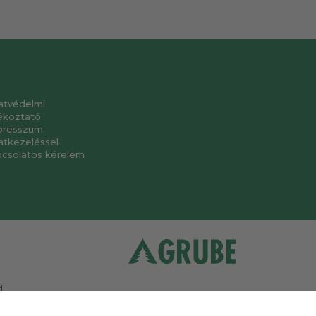
atvédelmi
ékoztató
presszum
atkezeléssel
pcsolatos kérelem
.
a
.