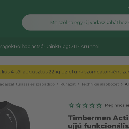
ságok
Bolhapiac
Márkáink
Blog
OTP Áruhitel
július 4-től augusztus 22-ig üzletünk szombatonként zárv
chevron_right
chevron_right
chevron_right
adászat, túrázás és szabadidő
Ruházat
Technikai aláöltözet
Al
Még nincs é
Timbermen Acti
ujjú funkcionáli