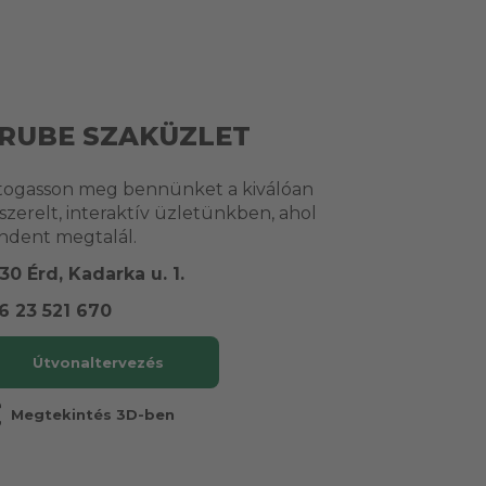
RUBE SZAKÜZLET
togasson meg bennünket a kiválóan
lszerelt, interaktív üzletünkben, ahol
ndent megtalál.
30 Érd, Kadarka u. 1.
6 23 521 670
Útvonaltervezés
r
Megtekintés 3D-ben