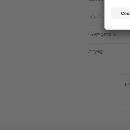
Légáteresztő
Hőszigetelő
Anyag
Ez