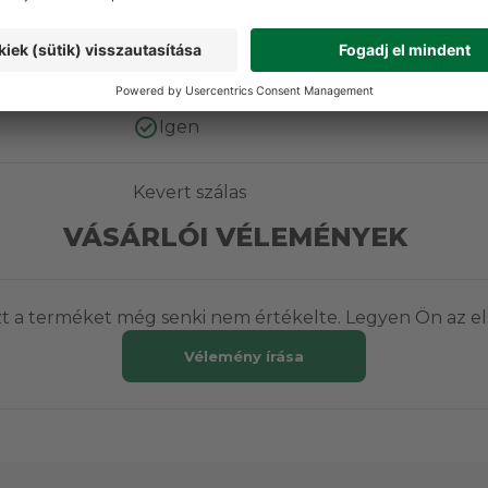
Igen
Igen
Kevert szálas
VÁSÁRLÓI VÉLEMÉNYEK
t a terméket még senki nem értékelte. Legyen Ön az el
Vélemény írása