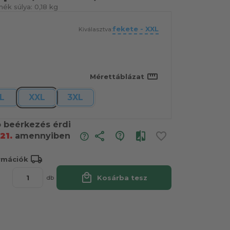
mék súlya:
0,18 kg
fekete - XXL
Kiválasztva:
straighten
Mérettáblázat
L
XXL
3XL
ó beérkezés érdi
share
21.
amennyiben
local_shipping
ormációk
local_mall
Kosárba tesz
db