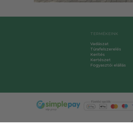
TERMÉKEINK
Vadászat
Túrafelszerelés
Kerítés
Kertészet
Fogyasztói elállás
T