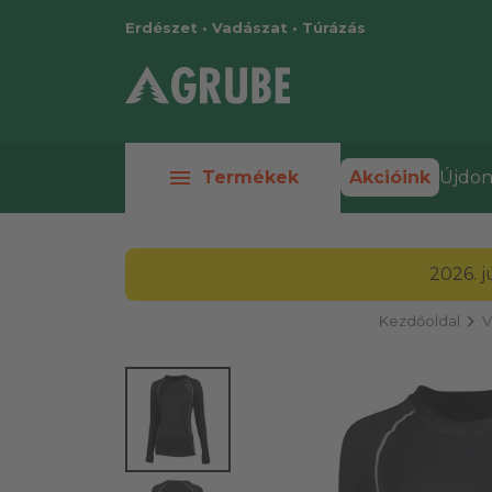
Erdészet • Vadászat • Túrázás
menu
Termékek
Akcióink
Újdon
2026. 
chevron_right
Kezdőoldal
V