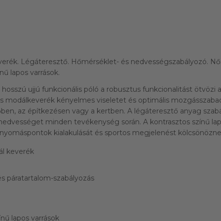
rék. Légáteresztő. Hőmérséklet- és nedvességszabályozó. Női
ínű lapos varrások.
osszú ujjú funkcionális póló a robusztus funkcionalitást ötvözi a
as modálkeverék kényelmes viseletet és optimális mozgásszabadsá
ben, az építkezésen vagy a kertben. A légáteresztő anyag szab
nedvességet minden tevékenység során. A kontrasztos színű lap
yomáspontok kialakulását és sportos megjelenést kölcsönözne
l keverék
s páratartalom-szabályozás
ínű lapos varrások