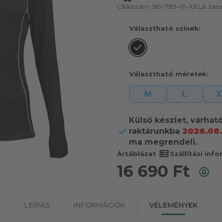
Cikkszám:
90-795-01-XXL
A ter
Választható színek:
Választható méretek:
M
L
X
Külső készlet, várhat
raktárunkba
2026.08.
ma megrendeli.
view_list
Ártáblázat
Szállítási inf
16 690
Ft
LEÍRÁS
INFORMÁCIÓK
VÉLEMÉNYEK