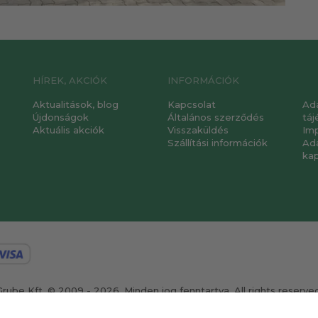
HÍREK, AKCIÓK
INFORMÁCIÓK
Aktualitások, blog
Kapcsolat
Ad
Újdonságok
Általános szerződés
táj
Aktuális akciók
Visszaküldés
Im
Szállítási információk
Ad
ka
Grube Kft. © 2009 - 2026. Minden jog fenntartva. All rights reserved
ervezte és készítette:
Vision-Software, az Octopus 8 ERP forgalmazój