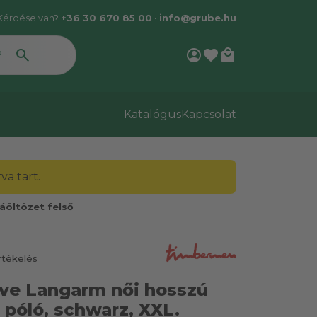
Kérdése van?
+36 30 670 85 00
•
info@grube.hu
account_circle
favorite
local_mall
Katalógus
Kapcsolat
a tart.
áöltözet felső
rtékelés
ve Langarm női hosszú
s póló, schwarz, XXL.