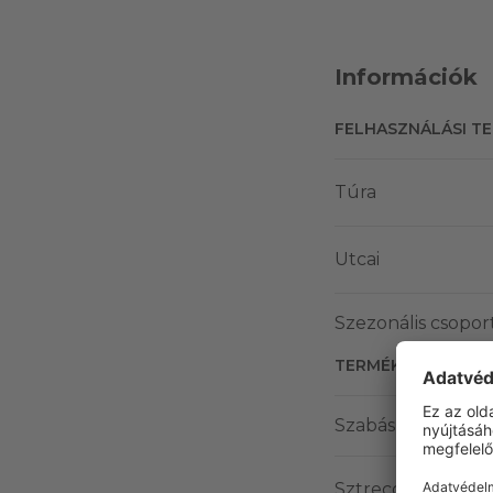
Információk
FELHASZNÁLÁSI T
Túra
Utcai
Szezonális csopor
TERMÉK JELLEMZŐ
Szabás
Sztreccs