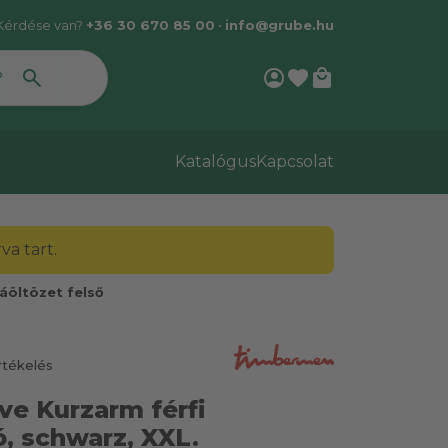
Kérdése van?
+36 30 670 85 00
•
info@grube.hu
account_circle
favorite
local_mall
Katalógus
Kapcsolat
a tart.
áöltözet felső
rtékelés
e Kurzarm férfi
ó, schwarz, XXL.