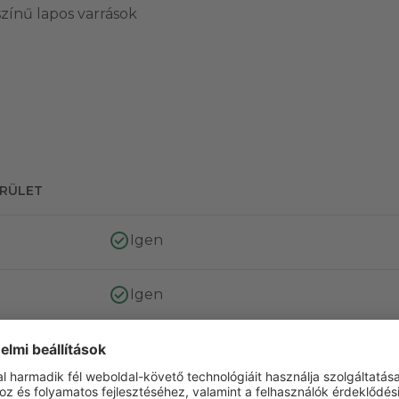
színű lapos varrások
ERÜLET
Igen
Igen
t
Egész éves
K