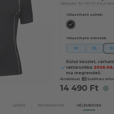
Cikkszám:
90-797-01-XXL
A term
Választható színek:
Választható méretek:
M
XL
X
Külső készlet, várhat
raktárunkba
2026.08.
ma megrendeli.
view_list
Ártáblázat
Szállítási inf
14 490
Ft
LEÍRÁS
INFORMÁCIÓK
VÉLEMÉNYEK