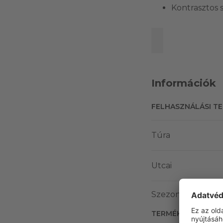
Kontrasztos 
Információk
FELHASZNÁLÁSI T
Túra
Utcai
Szezonális csopor
TERMÉK JELLEMZŐ