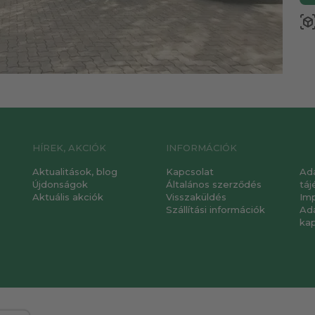
view_in_a
HÍREK, AKCIÓK
INFORMÁCIÓK
Aktualitások, blog
Kapcsolat
Ad
Újdonságok
Általános szerződés
táj
Aktuális akciók
Visszaküldés
Im
Szállítási információk
Ad
ka