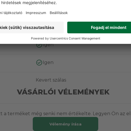
Normál
Igen
Igen
Igen
Kevert szálas
VÁSÁRLÓI VÉLEMÉNYEK
t a terméket még senki nem értékelte. Legyen Ön az el
Vélemény írása