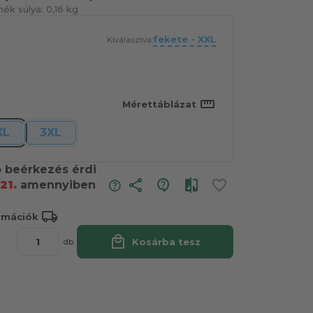
ék súlya:
0,16 kg
fekete - XXL
Kiválasztva:
straighten
Mérettáblázat
XL
3XL
ó beérkezés érdi
share
21.
amennyiben
local_shipping
ormációk
local_mall
Kosárba tesz
db