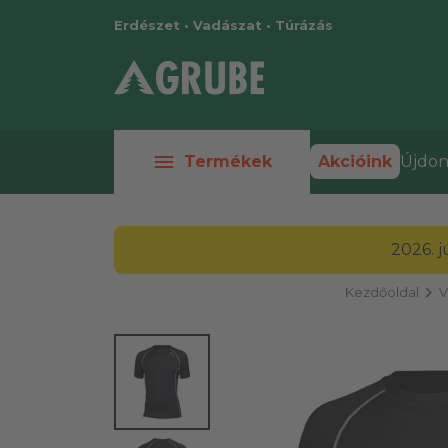
Erdészet • Vadászat • Túrázás
menu
Termékek
Akcióink
Újdon
2026. 
chevron_right
Kezdőoldal
V