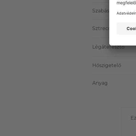
Szabás
Sztreccs
Légáteresztő
Hőszigetelő
Anyag
Ez