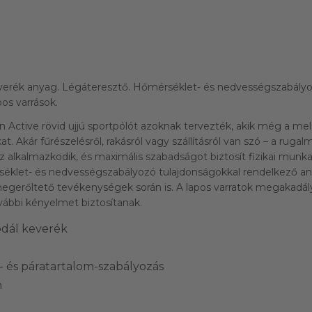
rék anyag. Légáteresztő. Hőmérséklet- és nedvességszabályozó
pos varrások.
 Active rövid ujjú sportpólót azoknak tervezték, akik még a me
. Akár fűrészelésről, rakásról vagy szállításról van szó – a rug
alkalmazkodik, és maximális szabadságot biztosít fizikai munk
séklet- és nedvességszabályozó tulajdonságokkal rendelkező 
egerőltető tevékenységek során is. A lapos varratok megakadál
vábbi kényelmet biztosítanak.
dál keverék
 és páratartalom-szabályozás
n