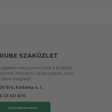
RUBE SZAKÜZLET
togasson meg bennünket a kiválóan
lszerelt, interaktív üzletünkben, ahol
ndent megtalál.
30 Érd, Kadarka u. 1.
6 23 521 670
Útvonaltervezés