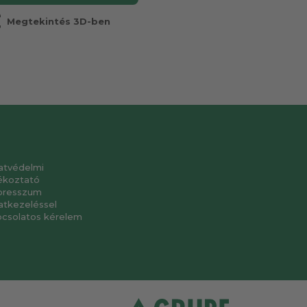
r
Megtekintés 3D-ben
atvédelmi
ékoztató
presszum
atkezeléssel
pcsolatos kérelem