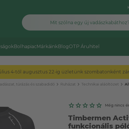
ságok
Bolhapiac
Márkáink
Blog
OTP Áruhitel
július 4-től augusztus 22-ig üzletünk szombatonként zárv
chevron_right
chevron_right
chevron_right
adászat, túrázás és szabadidő
Ruházat
Technikai aláöltözet
Al
Még nincs é
Timbermen Activ
funkcionális pól