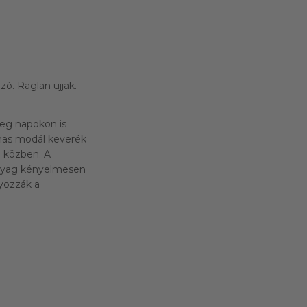
. Raglan ujjak.
leg napokon is
almas modál keverék
a közben. A
anyag kényelmesen
yozzák a