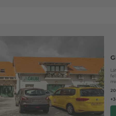
G
Lá
fe
mi
20
+3