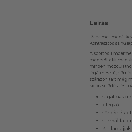
Leírás
Rugalmas modál keve
Kontrasztos színű la
A sportos Timbermen
megerőltetik magukat
minden mozdulathoz 
légáteresztő, hőmér
szárazon tart még m
kidörzsölődést és to
rugalmas mo
lélegző
hőmérséklet-
normál fazo
Raglan ujjak