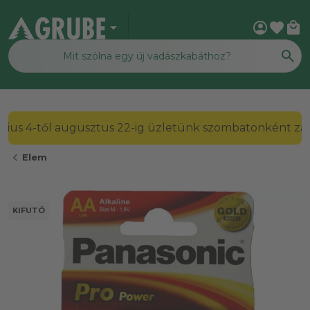
arrow_drop_down
account_circle
favorite
local_mall
2026. július 4-től augusztus 22-ig üzletünk szombato
chevron_left
Elem
KIFUTÓ