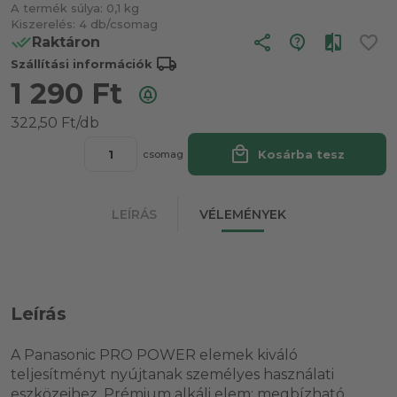
A termék súlya:
0,1 kg
Kiszerelés:
4 db/csomag
share
Raktáron
local_shipping
Szállítási információk
1 290
Ft
322,50 Ft/db
local_mall
Kosárba tesz
csomag
LEÍRÁS
VÉLEMÉNYEK
Leírás
A Panasonic PRO POWER elemek kiváló
teljesítményt nyújtanak személyes használati
eszközeihez. Prémium alkáli elem: megbízható