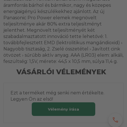
áramforrás bárhol és bármikor, nagy és közepes
energiaigényű készülékekhez ajánlott. Az új
Panasonic Pro Power elemek megnövelt
teljesítménye akár 80% extra teljesítményt
jelenthet. Megnövelt teljesítményét két
szabadalmaztatott innováció tette lehetővé: 1.
továbbfejlesztett EMD (lektrolitikus mangándioxid) ›
Nagyobb tisztaság, 2. Zselé összetétel › Javított cink
ötvözet › sűrűbb aktív anyag. AAA (LR03) elem: alkáli,
feszültség: 1,5V, mérete: 44,5 x 10,5 mm, súlya 11,4 g.
VÁSÁRLÓI VÉLEMÉNYEK
Ezt a terméket még senki nem értékelte.
Legyen Ön az első!
Vélemény írása
call