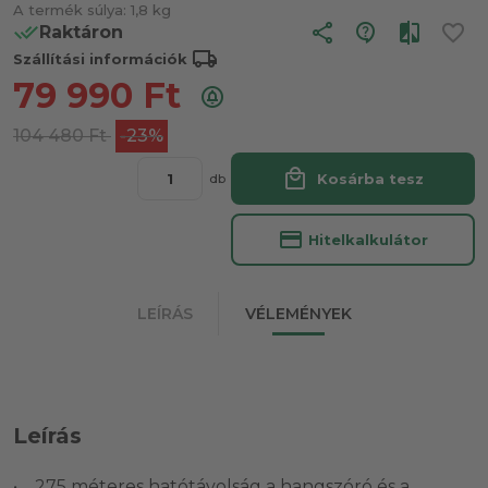
A termék súlya:
1,8 kg
share
Raktáron
local_shipping
Szállítási információk
79 990
Ft
104 480
Ft
-23%
local_mall
Kosárba tesz
db
credit_card
Hitelkalkulátor
LEÍRÁS
VÉLEMÉNYEK
Leírás
• 275 méteres hatótávolság a hangszóró és a