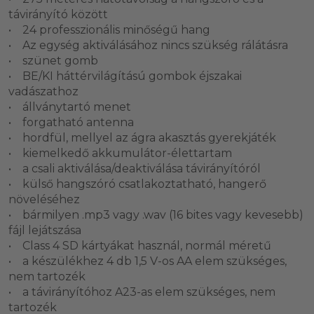
távirányító között
• 24 professzionális minőségű hang
• Az egység aktiválásához nincs szükség rálátásra
• szünet gomb
• BE/KI háttérvilágítású gombok éjszakai
vadászathoz
• állványtartó menet
• forgatható antenna
• hordfül, mellyel az ágra akasztás gyerekjáték
• kiemelkedő akkumulátor-élettartam
• a csali aktiválása/deaktiválása távirányítóról
• külső hangszóró csatlakoztatható, hangerő
növeléséhez
• bármilyen .mp3 vagy .wav (16 bites vagy kevesebb)
fájl lejátszása
• Class 4 SD kártyákat használ, normál méretű
• a készülékhez 4 db 1,5 V-os AA elem szükséges,
nem tartozék
• a távirányítóhoz A23-as elem szükséges, nem
tartozék