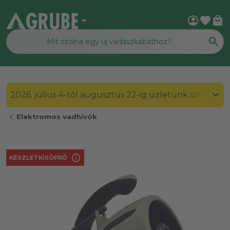
arrow_drop_down
account_circle
favorite
local_mall
2026. július 4-től augusztus 22-ig üzletünk szombato
chevron_left
Elektromos vadhívók
info
KÉSZLETKISÖPRŐ