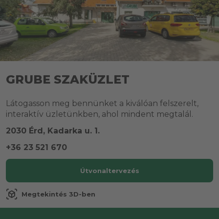
GRUBE SZAKÜZLET
Látogasson meg bennünket a kiválóan felszerelt,
interaktív üzletünkben, ahol mindent megtalál.
2030 Érd, Kadarka u. 1.
+36 23 521 670
Útvonaltervezés
view_in_ar
Megtekintés 3D-ben