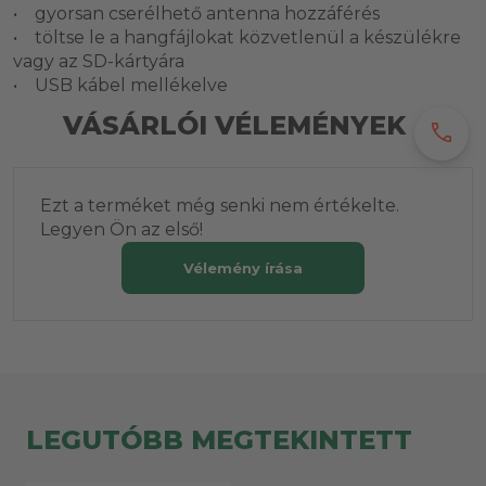
• gyorsan cserélhető antenna hozzáférés
• töltse le a hangfájlokat közvetlenül a készülékre
vagy az SD-kártyára
• USB kábel mellékelve
VÁSÁRLÓI VÉLEMÉNYEK
call
Ezt a terméket még senki nem értékelte.
Legyen Ön az első!
Vélemény írása
LEGUTÓBB MEGTEKINTETT