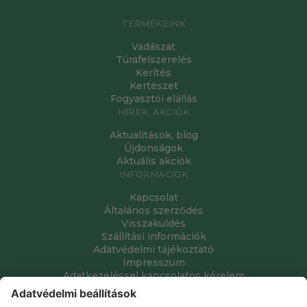
TERMÉKEINK
Vadászat
Túrafelszerelés
Kerítés
Kertészet
Fogyasztói elállás
HÍREK, AKCIÓK
Aktualitások, blog
Újdonságok
Aktuális akciók
INFORMÁCIÓK
Kapcsolat
Általános szerződés
Visszaküldés
Szállítási információk
Adatvédelmi tájékoztató
Impresszum
Adatkezeléssel kapcsolatos kérelem