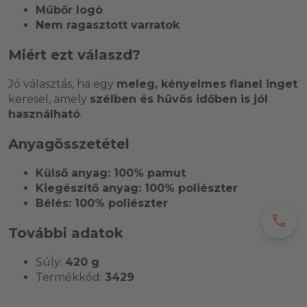
Műbőr logó
Nem ragasztott varratok
Miért ezt válaszd?
Jó választás, ha egy
meleg, kényelmes flanel inget
keresel, amely
szélben és hűvös időben is jól
használható
.
Anyagösszetétel
Külső anyag: 100% pamut
Kiegészítő anyag: 100% poliészter
Bélés: 100% poliészter
call
További adatok
Súly:
420 g
Termékkód:
3429