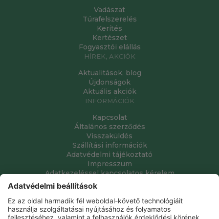
Vadászat
Túrafelszerelés
Kerítés
Kertészet
Fogyasztói elállás
HÍREK, AKCIÓK
Aktualitások, blog
Újdonságok
Aktuális akciók
INFORMÁCIÓK
Kapcsolat
Általános szerződés
Visszaküldés
Szállítási információk
Adatvédelmi tájékoztató
Impresszum
Adatkezeléssel kapcsolatos kérelem