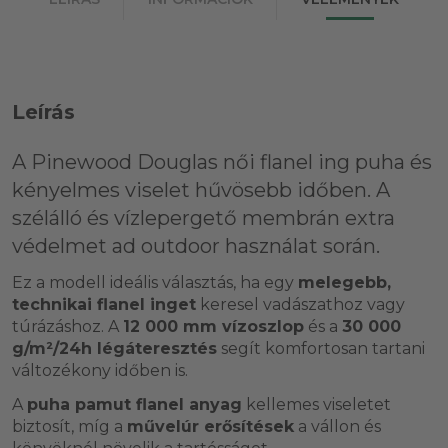
Leírás
A
Pinewood Douglas női flanel ing
puha és
kényelmes viselet hűvösebb időben. A
szélálló és vízlepergető membrán
extra
védelmet ad outdoor használat során.
Ez a modell ideális választás, ha egy
melegebb,
technikai flanel inget
keresel vadászathoz vagy
túrázáshoz. A
12 000 mm vízoszlop
és a
30 000
g/m²/24h légáteresztés
segít komfortosan tartani
változékony időben is.
A
puha pamut flanel anyag
kellemes viseletet
biztosít, míg a
művelúr erősítések
a vállon és