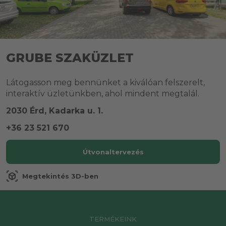
GRUBE SZAKÜZLET
Látogasson meg bennünket a kiválóan felszerelt,
interaktív üzletünkben, ahol mindent megtalál.
2030 Érd, Kadarka u. 1.
+36 23 521 670
Útvonaltervezés
view_in_ar
Megtekintés 3D-ben
TERMÉKEINK