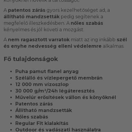
könyöknél növelik a tartósságot.
A
patentos zárás
gyors kezelhetőséget ad, a
állítható mandzsetták
pedig segítenek a
megfelelő illeszkedésben. A
nőies szabás
kényelmes és jól követi a mozgást.
A
nem ragasztott varratok
miatt az ing inkább
szél
és enyhe nedvesség elleni védelemre
alkalmas.
Fő tulajdonságok
Puha pamut flanel anyag
Szélálló és vízlepergető membrán
12 000 mm vízoszlop
30 000 g/m²/24h légáteresztés
Művelúr erősítések vállon és könyöknél
Patentos zárás
Állítható mandzsetták
Nőies szabás
Regular Fit kialakítás
Outdoor és vadászati használatra