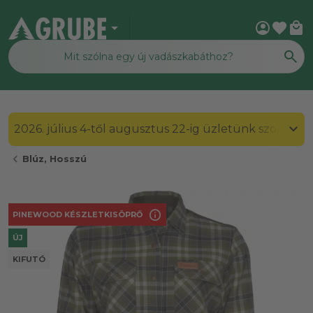
arrow_drop_down
account_circle
favorite
local_mall
2026. július 4-től augusztus 22-ig üzletünk szombato
chevron_left
Blúz, Hosszú
info
PINEWOOD KÉSZLETKISÖPRŐ
ÚJ
KIFUTÓ