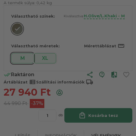
A termék súlya:
0,42 kg
H.Olive/L.Khaki - M
Választható színek:
Kiválasztva:
straighten
Választható méretek:
Mérettáblázat
M
XL
share
Raktáron
view_list
local_shipping
Ártáblázat
Szállítási információk
27 940
Ft
44 990
Ft
-37%
local_mall
Kosárba tesz
db
LEÍRÁS
INFORMÁCIÓK
VÉLEMÉNYEK