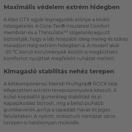
Maximális védelem extrém hidegben
A Kibo GTX egyik legnagyobb előnye a kiváló
hőszigetelés. A Gore-Tex® Insulated Comfort
membrán és a Thinsulate™ szigetelés együtt
biztosítják, hogy a láb hosszabb ideig meleg és száraz
maradjon még extrém hidegben is. A modell akár
-30 °C körüli körülmények között is megbízható
komfortot nyújthat megfelelő ruházat mellett.
Kimagasló stabilitás nehéz terepen
A kétkomponensű Meindl Multigrip® ROCK talp
kifejezetten extrém terepviszonyokra készült. A
külső kopásálló gumiréteg stabilitást és jó
kapaszkodást biztosít, míg a belső puhább
gumikeverék javítja a tapadást havas és jeges
felületeken. A nyitott, öntisztuló mintázat sáros
terepen is hatékonyan működik.