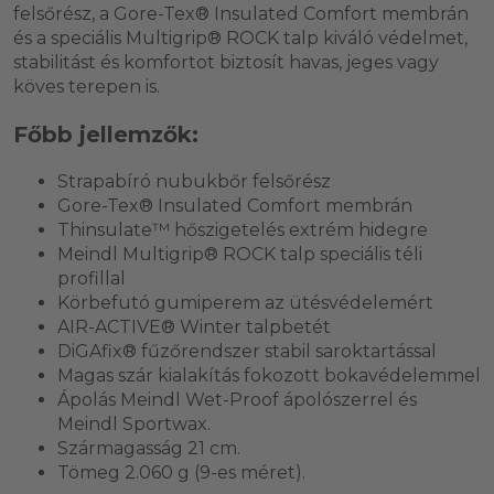
felsőrész, a Gore-Tex® Insulated Comfort membrán
és a speciális Multigrip® ROCK talp kiváló védelmet,
stabilitást és komfortot biztosít havas, jeges vagy
köves terepen is.
Főbb jellemzők:
Strapabíró nubukbőr felsőrész
Gore-Tex® Insulated Comfort membrán
Thinsulate™ hőszigetelés extrém hidegre
Meindl Multigrip® ROCK talp speciális téli
profillal
Körbefutó gumiperem az ütésvédelemért
AIR-ACTIVE® Winter talpbetét
DiGAfix® fűzőrendszer stabil saroktartással
Magas szár kialakítás fokozott bokavédelemmel
Ápolás Meindl Wet-Proof ápolószerrel és
Meindl Sportwax.
Szármagasság 21 cm.
Tömeg 2.060 g (9-es méret).