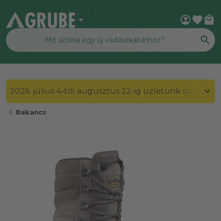
arrow_drop_down
account_circle
favorite
local_mall
2026. július 4-től augusztus 22-ig üzletünk szombato
chevron_left
Bakancs