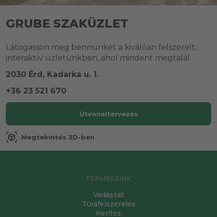
GRUBE SZAKÜZLET
Látogasson meg bennünket a kiválóan felszerelt,
interaktív üzletünkben, ahol mindent megtalál.
2030 Érd, Kadarka u. 1.
+36 23 521 670
Útvonaltervezés
view_in_ar
Megtekintés 3D-ben
TERMÉKEINK
Vadászat
Túrafelszerelés
Kerítés