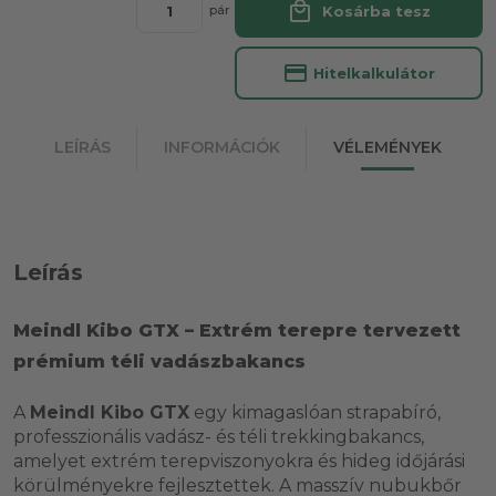
local_mall
Kosárba tesz
pár
credit_card
Hitelkalkulátor
LEÍRÁS
INFORMÁCIÓK
VÉLEMÉNYEK
Leírás
Meindl Kibo GTX – Extrém terepre tervezett
prémium téli vadászbakancs
A
Meindl Kibo GTX
egy kimagaslóan strapabíró,
professzionális vadász- és téli trekkingbakancs,
amelyet extrém terepviszonyokra és hideg időjárási
körülményekre fejlesztettek. A masszív nubukbőr