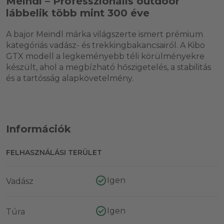
Meindl – Professzionális outdoor
lábbelik több mint 300 éve
A bajor Meindl márka világszerte ismert prémium
kategóriás vadász- és trekkingbakancsairól. A Kibo
GTX modell a legkeményebb téli körülményekre
készült, ahol a megbízható hőszigetelés, a stabilitás
és a tartósság alapkövetelmény.
Információk
FELHASZNÁLÁSI TERÜLET
Igen
Vadász
Igen
Túra