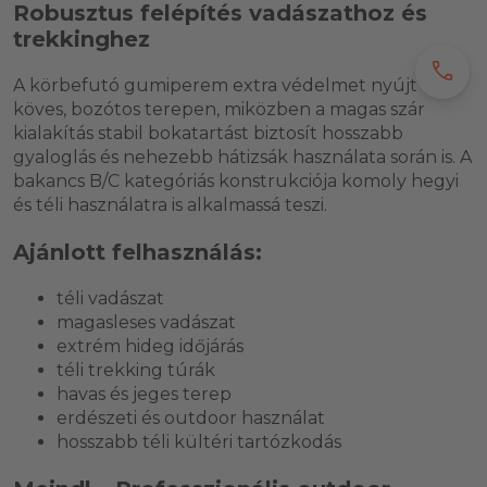
Robusztus felépítés vadászathoz és
trekkinghez
call
A körbefutó gumiperem extra védelmet nyújt
köves, bozótos terepen, miközben a magas szár
kialakítás stabil bokatartást biztosít hosszabb
gyaloglás és nehezebb hátizsák használata során is. A
bakancs B/C kategóriás konstrukciója komoly hegyi
és téli használatra is alkalmassá teszi.
Ajánlott felhasználás:
téli vadászat
magasleses vadászat
extrém hideg időjárás
téli trekking túrák
havas és jeges terep
erdészeti és outdoor használat
hosszabb téli kültéri tartózkodás