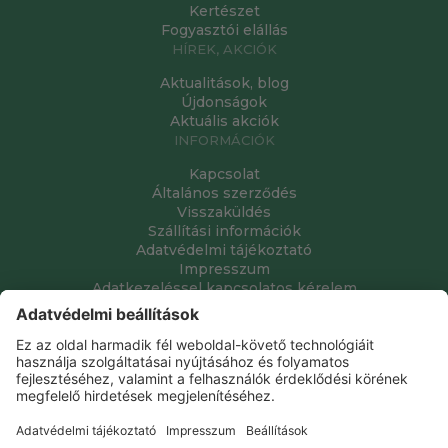
Kertészet
Fogyasztói elállás
HÍREK, AKCIÓK
Aktualitások, blog
Újdonságok
Aktuális akciók
INFORMÁCIÓK
Kapcsolat
Általános szerződés
Visszaküldés
Szállítási információk
Adatvédelmi tájékoztató
Impresszum
Adatkezeléssel kapcsolatos kérelem