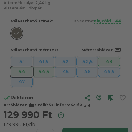
A termék súlya:
2,44 kg
Kiszerelés:
1 db/pár
olajzöld - 44
Választható színek:
Kiválasztva:
straighten
Választható méretek:
Mérettáblázat
41
41,5
42
42,5
43
44
44,5
45
46
46,5
47
share
Raktáron
view_list
local_shipping
Ártáblázat
Szállítási információk
129 990
Ft
129 990 Ft/db