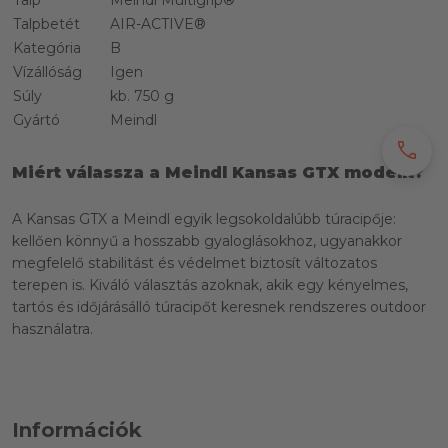
Talpbetét
AIR-ACTIVE®
Kategória
B
Vízállóság
Igen
Súly
kb. 750 g
Gyártó
Meindl
call
Miért válassza a Meindl Kansas GTX modellt?
A Kansas GTX a Meindl egyik legsokoldalúbb túracipője:
kellően könnyű a hosszabb gyaloglásokhoz, ugyanakkor
megfelelő stabilitást és védelmet biztosít változatos
terepen is. Kiváló választás azoknak, akik egy kényelmes,
tartós és időjárásálló túracipőt keresnek rendszeres outdoor
használatra.
Információk