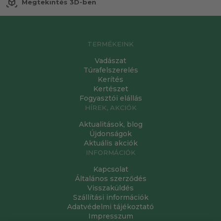
view_in_ar
Megtekintés 3D-ben
TERMÉKEINK
Vadászat
Túrafelszerelés
Kerítés
Kertészet
Fogyasztói elállás
HÍREK, AKCIÓK
Aktualitások, blog
Újdonságok
Aktuális akciók
INFORMÁCIÓK
Kapcsolat
Általános szerződés
Visszaküldés
Szállítási információk
Adatvédelmi tájékoztató
Impresszum