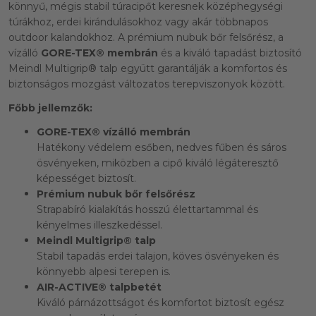
könnyű, mégis stabil túracipőt keresnek középhegységi
túrákhoz, erdei kirándulásokhoz vagy akár többnapos
outdoor kalandokhoz. A prémium nubuk bőr felsőrész, a
vízálló
GORE-TEX® membrán
és a kiváló tapadást biztosító
Meindl Multigrip® talp együtt garantálják a komfortos és
biztonságos mozgást változatos terepviszonyok között.
Főbb jellemzők:
GORE-TEX® vízálló membrán
Hatékony védelem esőben, nedves fűben és sáros
ösvényeken, miközben a cipő kiváló légáteresztő
képességet biztosít.
Prémium nubuk bőr felsőrész
Strapabíró kialakítás hosszú élettartammal és
kényelmes illeszkedéssel.
Meindl Multigrip® talp
Stabil tapadás erdei talajon, köves ösvényeken és
könnyebb alpesi terepen is.
AIR-ACTIVE® talpbetét
Kiváló párnázottságot és komfortot biztosít egész