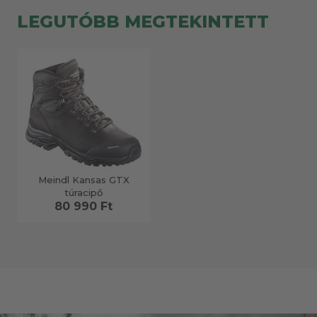
LEGUTÓBB MEGTEKINTETT
Meindl Kansas GTX
túracipő
80 990 Ft