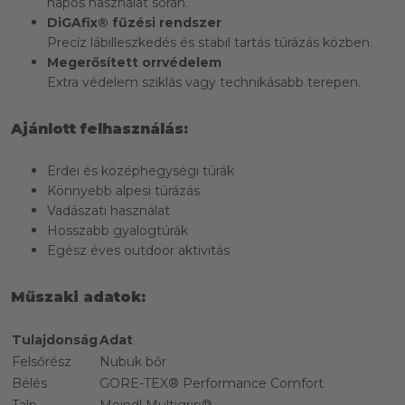
napos használat során.
DiGAfix® fűzési rendszer
Precíz lábilleszkedés és stabil tartás túrázás közben.
Megerősített orrvédelem
Extra védelem sziklás vagy technikásabb terepen.
Ajánlott felhasználás:
Erdei és középhegységi túrák
Könnyebb alpesi túrázás
Vadászati használat
Hosszabb gyalogtúrák
Egész éves outdoor aktivitás
Műszaki adatok:
Tulajdonság
Adat
Felsőrész
Nubuk bőr
Bélés
GORE-TEX® Performance Comfort
Talp
Meindl Multigrip®