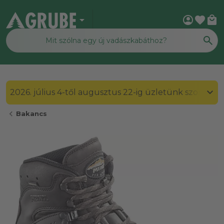
arrow_drop_down
account_circle
favorite
local_mall
2026. július 4-től augusztus 22-ig üzletünk szombato
chevron_left
Bakancs