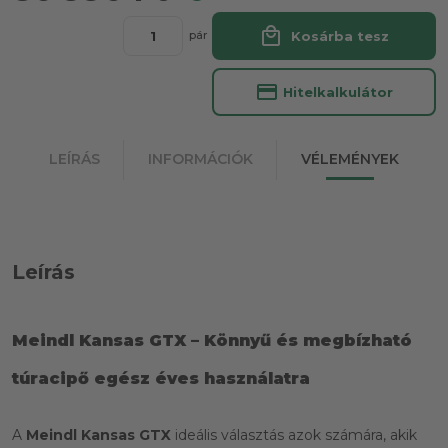
local_mall
Kosárba tesz
pár
credit_card
Hitelkalkulátor
LEÍRÁS
INFORMÁCIÓK
VÉLEMÉNYEK
Leírás
Meindl Kansas GTX – Könnyű és megbízható
túracipő egész éves használatra
A
Meindl Kansas GTX
ideális választás azok számára, akik