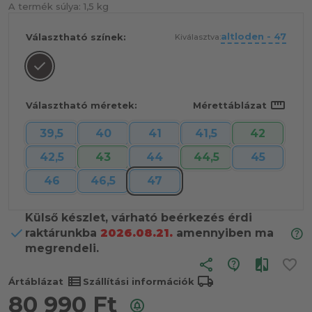
A termék súlya:
1,5 kg
altloden - 47
Választható színek:
Kiválasztva:
straighten
Választható méretek:
Mérettáblázat
39,5
40
41
41,5
42
42,5
43
44
44,5
45
46
46,5
47
Külső készlet, várható beérkezés érdi
raktárunkba
2026.08.21.
amennyiben ma
megrendeli.
share
view_list
local_shipping
Ártáblázat
Szállítási információk
80 990
Ft