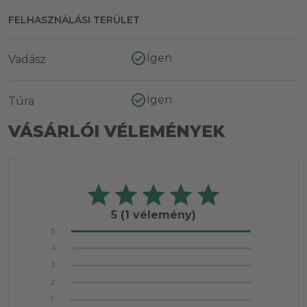
FELHASZNÁLÁSI TERÜLET
Igen
Vadász
Igen
Túra
VÁSÁRLÓI VÉLEMÉNYEK
5
(1 vélemény)
5
4
3
2
1