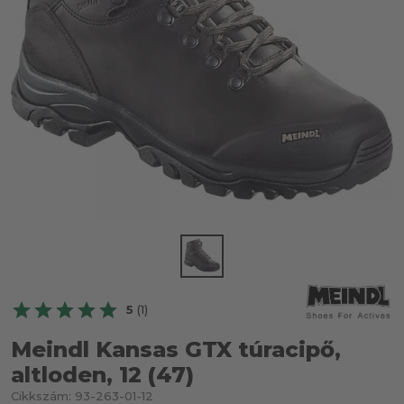
5
(1)
Meindl Kansas GTX túracipő,
altloden, 12 (47)
Cikkszám:
93-263-01-12