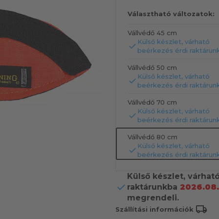
Választható változatok:
Vállvédő 45 cm
Külső készlet, várható
beérkezés érdi raktárun
Vállvédő 50 cm
Külső készlet, várható
beérkezés érdi raktárun
Vállvédő 70 cm
Külső készlet, várható
beérkezés érdi raktárun
Vállvédő 80 cm
Külső készlet, várható
beérkezés érdi raktárun
Külső készlet, várhat
raktárunkba
2026.08
megrendeli.
local_shipping
Szállítási információk