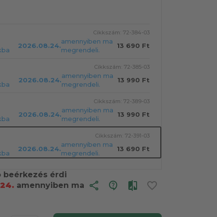
Cikkszám: 72-384-03
amennyiben ma
2026.08.24.
13 690 Ft
kba
megrendeli.
Cikkszám: 72-385-03
amennyiben ma
2026.08.24.
13 990 Ft
kba
megrendeli.
Cikkszám: 72-389-03
amennyiben ma
2026.08.24.
13 990 Ft
kba
megrendeli.
Cikkszám: 72-391-03
amennyiben ma
2026.08.24.
13 690 Ft
kba
megrendeli.
ó beérkezés érdi
share
.24.
amennyiben ma