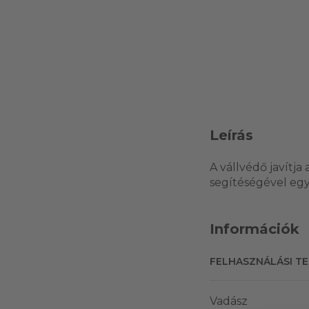
Leírás
A vállvédő javítja
segítéségével egyé
Információk
FELHASZNÁLÁSI T
Vadász