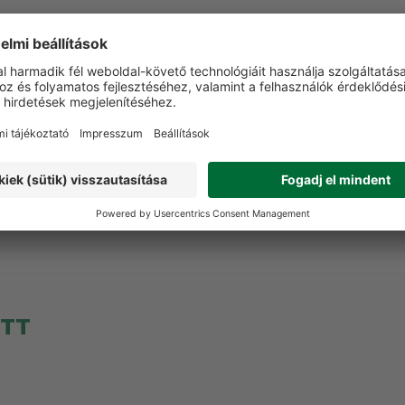
Nem
VÁSÁRLÓI VÉLEMÉNYEK
t a terméket még senki nem értékelte. Legyen Ön az el
Vélemény írása
ETT