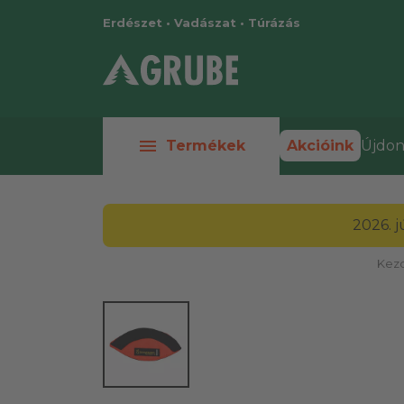
Erdészet • Vadászat • Túrázás
menu
Termékek
Akcióink
Újdon
2026. 
Kezd