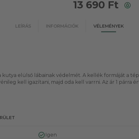
13 690
Ft
LEÍRÁS
INFORMÁCIÓK
VÉLEMÉNYEK
 a kutya elülső lábainak védelmét. A kellék formáját a té
nileg kell igazítani, majd oda kell varrni. Az ár 1 párra é
ERÜLET
Igen