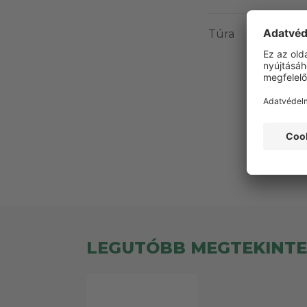
Túra
Ez
LEGUTÓBB MEGTEKINT