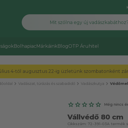
ságok
Bolhapiac
Márkáink
Blog
OTP Áruhitel
július 4-től augusztus 22-ig üzletünk szombatonként zárv
chevron_right
chevron_right
chevron_right
őoldal
Vadászat, túrázás és szabadidő
Vadászkutya
Védőmel
Még nincs é
Vállvédő 80 cm
Cikkszám:
72-391-03
A termék s