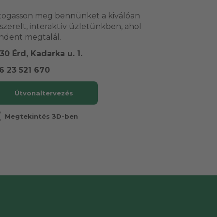
togasson meg bennünket a kiválóan
lszerelt, interaktív üzletünkben, ahol
ndent megtalál.
30 Érd, Kadarka u. 1.
6 23 521 670
Útvonaltervezés
r
Megtekintés 3D-ben