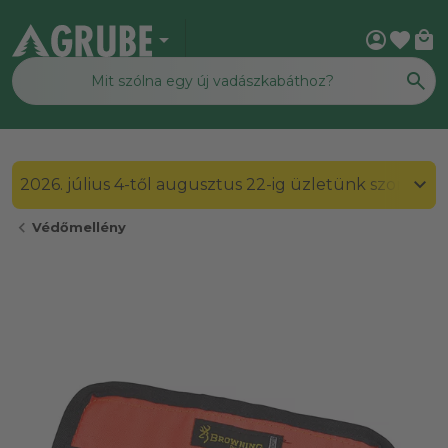
arrow_drop_down
account_circle
favorite
local_mall
2026. július 4-től augusztus 22-ig üzletünk szombato
chevron_left
Védőmellény