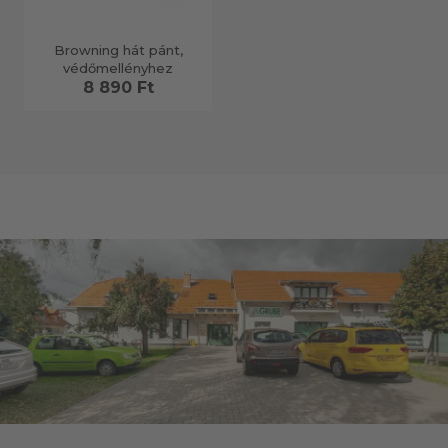
Browning hát pánt,
védőmellényhez
8 890 Ft