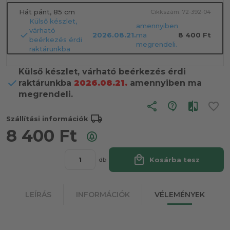
Hát pánt, 85 cm
Cikkszám: 72-392-04
Külső készlet,
amennyiben
várható
2026.08.21.
ma
8 400 Ft
beérkezés érdi
megrendeli.
raktárunkba
Külső készlet, várható beérkezés érdi
raktárunkba
2026.08.21.
amennyiben ma
megrendeli.
share
local_shipping
Szállítási információk
8 400
Ft
local_mall
Kosárba tesz
db
LEÍRÁS
INFORMÁCIÓK
VÉLEMÉNYEK