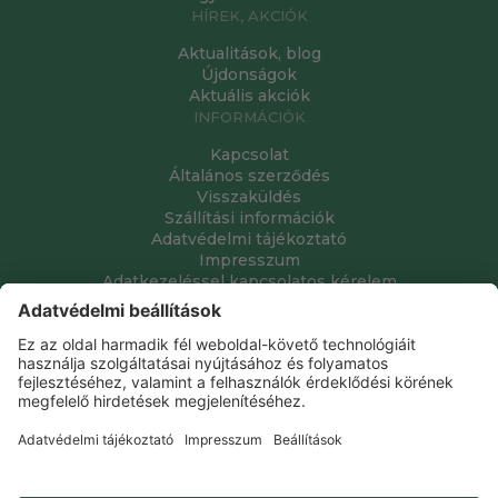
HÍREK, AKCIÓK
Aktualitások, blog
Újdonságok
Aktuális akciók
INFORMÁCIÓK
Kapcsolat
Általános szerződés
Visszaküldés
Szállítási információk
Adatvédelmi tájékoztató
Impresszum
Adatkezeléssel kapcsolatos kérelem