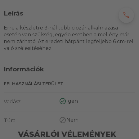
Leírás
call
Erre a készletre 3-nál több cipzár alkalmazása
esetén van szükség, egyéb esetben a mellény már
nem zárható. Az eredeti hátpánt legfeljebb 6 cm-rel
való szélesítéséhez.
Információk
FELHASZNÁLÁSI TERÜLET
Igen
Vadász
Nem
Túra
VÁSÁRLÓI VÉLEMÉNYEK