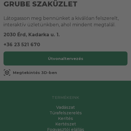
GRUBE SZAKÜZLET
Látogasson meg bennünket a kiválóan felszerelt,
interaktív üzletünkben, ahol mindent megtalál.
2030 Érd, Kadarka u. 1.
+36 23 521 670
Útvonaltervezés
view_in_ar
Megtekintés 3D-ben
TERMÉKEINK
Vadászat
Túrafelszerelés
Kerítés
Kertészet
Fogyasztói elállás