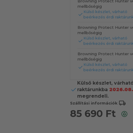
Browning Protect Hunter v
mellbőségig
Külső készlet, várható
beérkezés érdi raktárun
Browning Protect Hunter v
mellbőségig
Külső készlet, várható
beérkezés érdi raktárun
Browning Protect Hunter v
mellbőségig
Külső készlet, várható
beérkezés érdi raktárun
Külső készlet, várhat
raktárunkba
2026.08.
megrendeli.
local_shipping
Szállítási információk
85 690
Ft