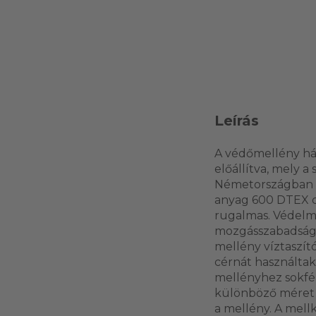
Leírás
A védőmellény há
előállítva, mely a
Németországban az
anyag 600 DTEX co
rugalmas. Védelm
mozgásszabadságát
mellény víztaszító
cérnát használtak
mellényhez sokfél
különböző méret r
a mellény. A mel