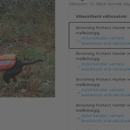
Cikkszám:
72-384
A termék súly
Választható változatok:
Browning Protect Hunter v
mellbőségig
Külső készlet, várható
beérkezés érdi raktárun
Browning Protect Hunter v
mellbőségig
Külső készlet, várható
beérkezés érdi raktárun
Browning Protect Hunter v
mellbőségig
Külső készlet, várható
beérkezés érdi raktárun
Browning Protect Hunter v
mellbőségig
Külső készlet, várható
beérkezés érdi raktárun