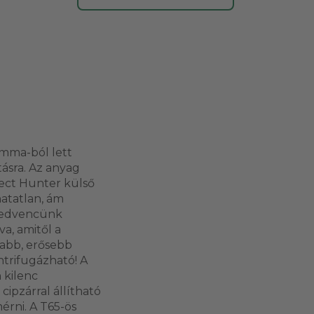
emma-ból lett
tásra. Az anyag
tect Hunter külső
atatlan, ám
 kedvencünk
a, amitől a
újabb, erősebb
ntrifugázható! A
 kilenc
ipzárral állítható
rni. A T65-ös