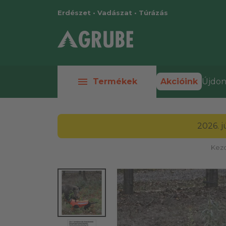
Erdészet • Vadászat • Túrázás
menu
Termékek
Akcióink
Újdon
2026. 
Kezd