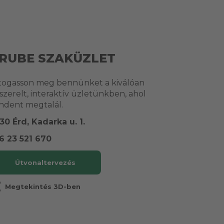
RUBE SZAKÜZLET
togasson meg bennünket a kiválóan
lszerelt, interaktív üzletünkben, ahol
ndent megtalál.
30 Érd, Kadarka u. 1.
6 23 521 670
Útvonaltervezés
r
Megtekintés 3D-ben