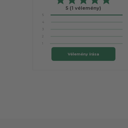
5
(1 vélemény)
5
4
3
2
1
Vélemény írása