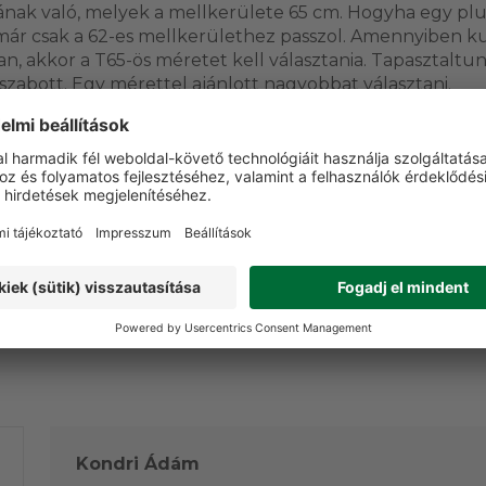
nak való, melyek a mellkerülete 65 cm. Hogyha egy plu
már csak a 62-es mellkerülethez passzol. Amennyiben k
n, akkor a T65-ös méretet kell választania. Tapasztaltun
szabott. Egy mérettel ajánlott nagyobbat választani.
ERÜLET
Igen
Nem
Kondri Ádám