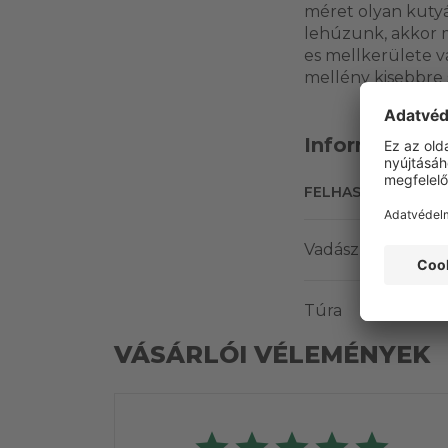
méret olyan kutyá
lehúzunk, akkor 
es mellkerülete va
mellény kisebbre 
Információk
FELHASZNÁLÁSI T
Vadász
Túra
VÁSÁRLÓI VÉLEMÉNYEK