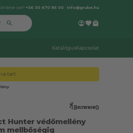
Kérdése van?
+36 30 670 85 00
•
info@grube.hu
account_circle
favorite
local_mall
Katalógus
Kapcsolat
a tart.
lény
ct Hunter védőmellény
m mellbőségig