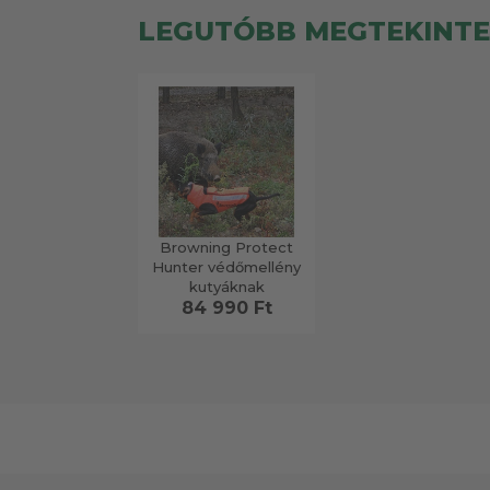
LEGUTÓBB MEGTEKINT
Browning Protect
Hunter védőmellény
kutyáknak
84 990 Ft