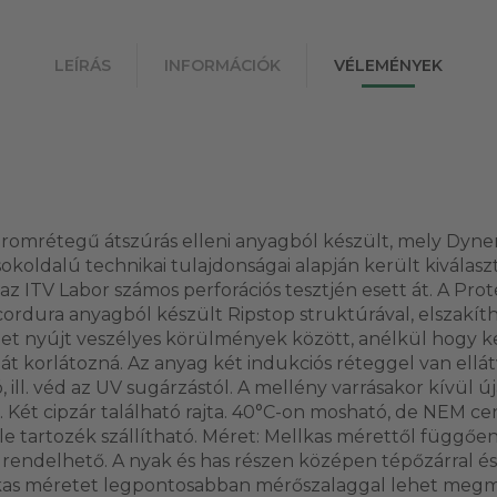
LEÍRÁS
INFORMÁCIÓK
VÉLEMÉNYEK
romrétegű átszúrás elleni anyagból készült, mely Dyn
 sokoldalú technikai tulajdonságai alapján került kiválasz
 ITV Labor számos perforációs tesztjén esett át. A Pro
rdura anyagból készült Ripstop struktúrával, elszakíth
et nyújt veszélyes körülmények között, anélkül hogy
 korlátozná. Az anyag két indukciós réteggel van ellátv
, ill. véd az UV sugárzástól. A mellény varrásakor kívül 
. Két cipzár található rajta. 40°C-on mosható, de NEM ce
e tartozék szállítható. Méret: Mellkas mérettől függően
endelhető. A nyak és has részen középen tépőzárral és c
lkas méretet legpontosabban mérőszalaggal lehet megmé