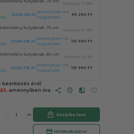
édőmellény kutyáknak, 70 cm
Cikkszám: 72-389
amennyiben ma
2026.08.21.
99 290 Ft
kba
megrendeli.
édőmellény kutyáknak, 75 cm
Cikkszám: 72-390
amennyiben ma
2026.08.21.
115 990 Ft
kba
megrendeli.
édőmellény kutyáknak, 80 cm
Cikkszám: 72-391
amennyiben ma
2026.08.21.
115 990 Ft
kba
megrendeli.
ó beérkezés érdi
share
21.
amennyiben ma
local_mall
Kosárba tesz
db
credit_card
Hitelkalkulátor