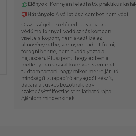
Előnyök:
Könnyen feladható, praktikus kialak
Hátrányok:
A vállat és a combot nem védi.
Összességében elégedett vagyok a
védőmellénnyel, vaddisznós kertben
viselte a kopóm, nem akadt be az
aljnövényzetbe, könnyen tudott futni,
forogni benne, nem akadályozta a
hajtásban. Pluszpont, hogy ebben a
mellényben sokkal könnyen szemmel
tudtam tartani, hogy mikor merre jár. Jó
minőségű, strapabíró anyagból készít,
dacára a tüskés bozótnak, egy
szakadás/szálfoszlás sem látható rajta.
Ajánlom mindenkinek!