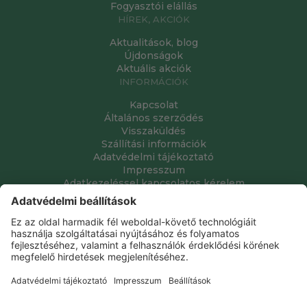
Fogyasztói elállás
HÍREK, AKCIÓK
Aktualitások, blog
Újdonságok
Aktuális akciók
INFORMÁCIÓK
Kapcsolat
Általános szerződés
Visszaküldés
Szállítási információk
Adatvédelmi tájékoztató
Impresszum
Adatkezeléssel kapcsolatos kérelem