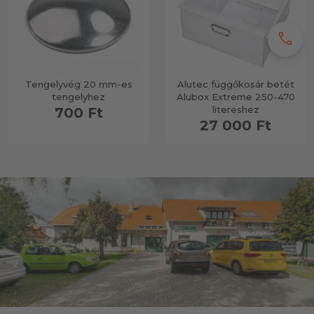
call
Tengelyvég 20 mm-es
Alutec függőkosár betét
tengelyhez
Alubox Extreme 250-470
litereshez
700 Ft
27 000 Ft