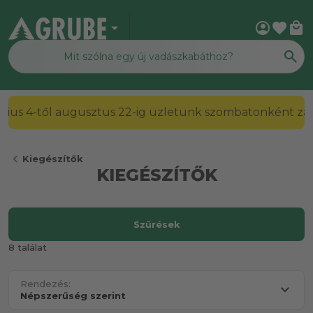
arrow_drop_down
account_circle
favorite
local_mall
2026. július 4-től augusztus 22-ig üzletünk szombato
chevron_left
Kiegészítők
KIEGÉSZÍTŐK
Szűrések
8 találat
Rendezés: