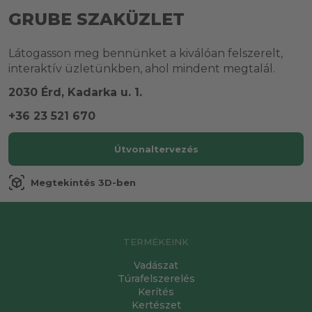
GRUBE SZAKÜZLET
Látogasson meg bennünket a kiválóan felszerelt,
interaktív üzletünkben, ahol mindent megtalál.
2030 Érd, Kadarka u. 1.
+36 23 521 670
Útvonaltervezés
view_in_ar
Megtekintés 3D-ben
TERMÉKEINK
Vadászat
Túrafelszerelés
Kerítés
Kertészet